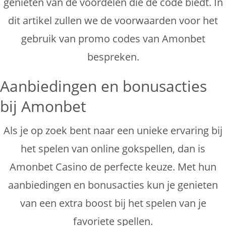
genieten van de voordelen die de code biedt. In
dit artikel zullen we de voorwaarden voor het
gebruik van promo codes van Amonbet
bespreken.
Aanbiedingen en bonusacties
bij Amonbet
Als je op zoek bent naar een unieke ervaring bij
het spelen van online gokspellen, dan is
Amonbet Casino de perfecte keuze. Met hun
aanbiedingen en bonusacties kun je genieten
van een extra boost bij het spelen van je
favoriete spellen.