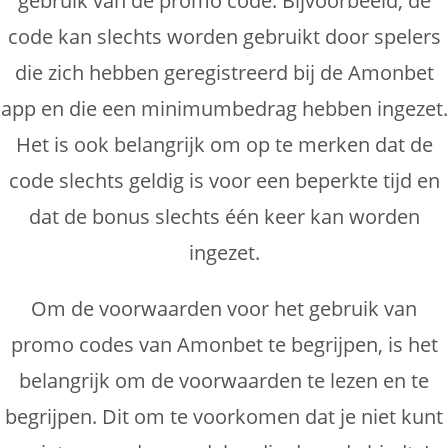
gebruik van de promo code. Bijvoorbeeld, de
code kan slechts worden gebruikt door spelers
die zich hebben geregistreerd bij de Amonbet
app en die een minimumbedrag hebben ingezet.
Het is ook belangrijk om op te merken dat de
code slechts geldig is voor een beperkte tijd en
dat de bonus slechts één keer kan worden
ingezet.
Om de voorwaarden voor het gebruik van
promo codes van Amonbet te begrijpen, is het
belangrijk om de voorwaarden te lezen en te
begrijpen. Dit om te voorkomen dat je niet kunt