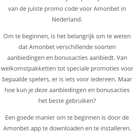
van de juiste promo code voor Amonbet in
Nederland.
Om te beginnen, is het belangrijk om te weten
dat Amonbet verschillende soorten
aanbiedingen en bonusacties aanbiedt. Van
welkomstpakketten tot speciale promoties voor
bepaalde spelers, er is iets voor iedereen. Maar
hoe kun je deze aanbiedingen en bonusacties
het beste gebruiken?
Een goede manier om te beginnen is door de
Amonbet app te downloaden en te installeren.