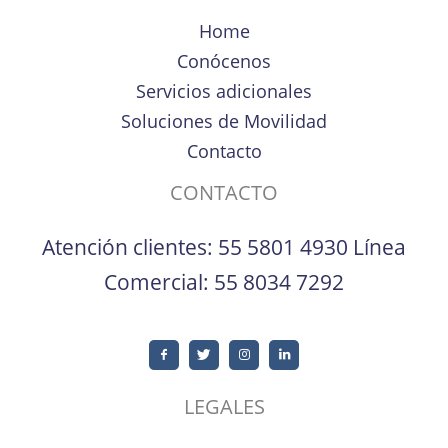
Home
Conócenos
Servicios adicionales
Soluciones de Movilidad
Contacto
CONTACTO
Atención clientes:
55 5801 4930
Línea
Comercial:
55 8034 7292
LEGALES