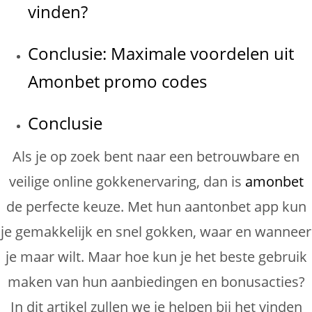
vinden?
Conclusie: Maximale voordelen uit
Amonbet promo codes
Conclusie
Als je op zoek bent naar een betrouwbare en
veilige online gokkenervaring, dan is
amonbet
de perfecte keuze. Met hun aantonbet app kun
je gemakkelijk en snel gokken, waar en wanneer
je maar wilt. Maar hoe kun je het beste gebruik
maken van hun aanbiedingen en bonusacties?
In dit artikel zullen we je helpen bij het vinden