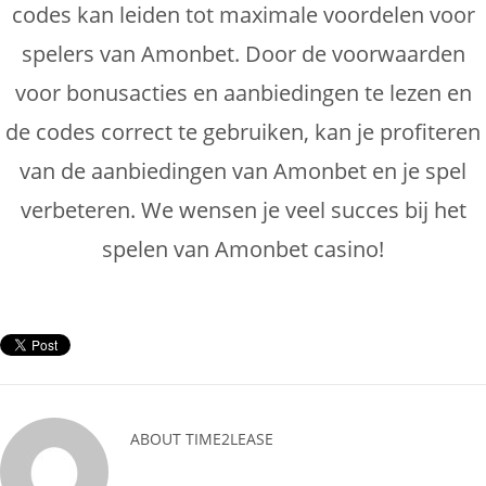
codes kan leiden tot maximale voordelen voor
spelers van Amonbet. Door de voorwaarden
voor bonusacties en aanbiedingen te lezen en
de codes correct te gebruiken, kan je profiteren
van de aanbiedingen van Amonbet en je spel
verbeteren. We wensen je veel succes bij het
spelen van Amonbet casino!
ABOUT
TIME2LEASE