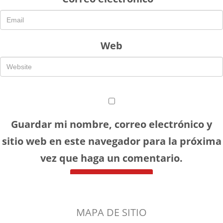
Web
Guardar mi nombre, correo electrónico y
sitio web en este navegador para la próxima
vez que haga un comentario.
MAPA DE SITIO