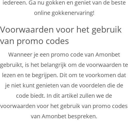
iedereen. Ga nu gokken en geniet van de beste
online gokkenervaring!
Voorwaarden voor het gebruik
van promo codes
Wanneer je een promo code van Amonbet
gebruikt, is het belangrijk om de voorwaarden te
lezen en te begrijpen. Dit om te voorkomen dat
je niet kunt genieten van de voordelen die de
code biedt. In dit artikel zullen we de
voorwaarden voor het gebruik van promo codes
van Amonbet bespreken.