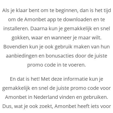
Als je klaar bent om te beginnen, dan is het tijd
om de Amonbet app te downloaden en te
installeren. Daarna kun je gemakkelijk en snel
gokken, waar en wanneer je maar wilt.
Bovendien kun je ook gebruik maken van hun
aanbiedingen en bonusacties door de juiste
promo code in te voeren.
En dat is het! Met deze informatie kun je
gemakkelijk en snel de juiste promo code voor
Amonbet in Nederland vinden en gebruiken.
Dus, wat je ook zoekt, Amonbet heeft iets voor