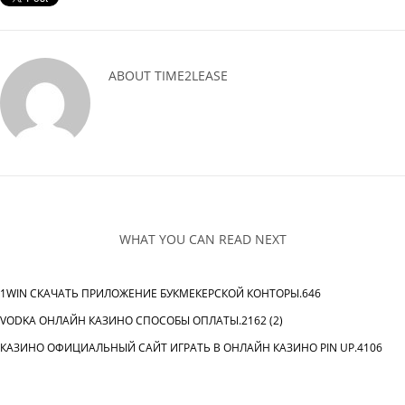
ABOUT
TIME2LEASE
WHAT YOU CAN READ NEXT
1WIN СКАЧАТЬ ПРИЛОЖЕНИЕ БУКМЕКЕРСКОЙ КОНТОРЫ.646
VODKA ОНЛАЙН КАЗИНО СПОСОБЫ ОПЛАТЫ.2162 (2)
КАЗИНО ОФИЦИАЛЬНЫЙ САЙТ ИГРАТЬ В ОНЛАЙН КАЗИНО PIN UP.4106