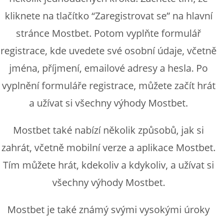
kliknete na tlačítko “Zaregistrovat se” na hlavní
stránce Mostbet. Potom vyplňte formulář
registrace, kde uvedete své osobní údaje, včetně
jména, příjmení, emailové adresy a hesla. Po
vyplnění formuláře registrace, můžete začít hrát
a užívat si všechny výhody Mostbet.
Mostbet také nabízí několik způsobů, jak si
zahrát, včetně mobilní verze a aplikace Mostbet.
Tím můžete hrát, kdekoliv a kdykoliv, a užívat si
všechny výhody Mostbet.
Mostbet je také známý svými vysokými úroky