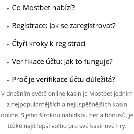
Co Mostbet nabízí?
Registrace: Jak se zaregistrovat?
Čtyři kroky k registraci
Verifikace účtu: Jak to funguje?
Proč je verifikace účtu důležitá?
V dnešním světě online kasin je Mostbet jedním
z nejpopulárnějších a nejúspěšnějších kasin
online. S jeho širokou nabídkou her a bonusů, je
těžké najít lepší volbu pro své kasinové hry.