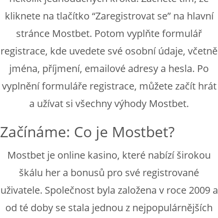
kliknete na tlačítko “Zaregistrovat se” na hlavní
stránce Mostbet. Potom vyplňte formulář
registrace, kde uvedete své osobní údaje, včetně
jména, příjmení, emailové adresy a hesla. Po
vyplnění formuláře registrace, můžete začít hrát
a užívat si všechny výhody Mostbet.
Začínáme: Co je Mostbet?
Mostbet je online kasino, které nabízí širokou
škálu her a bonusů pro své registrované
uživatele. Společnost byla založena v roce 2009 a
od té doby se stala jednou z nejpopulárnějších