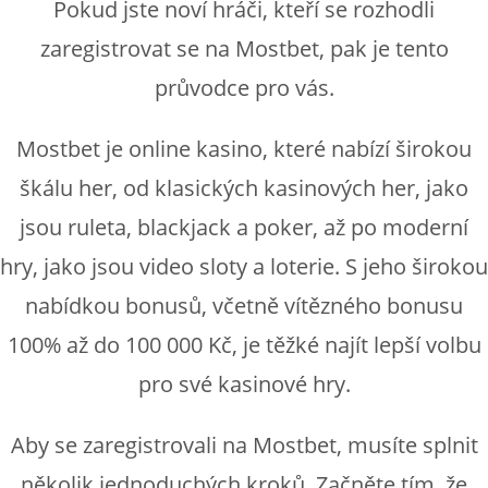
Pokud jste noví hráči, kteří se rozhodli
zaregistrovat se na Mostbet, pak je tento
průvodce pro vás.
Mostbet je online kasino, které nabízí širokou
škálu her, od klasických kasinových her, jako
jsou ruleta, blackjack a poker, až po moderní
hry, jako jsou video sloty a loterie. S jeho širokou
nabídkou bonusů, včetně vítězného bonusu
100% až do 100 000 Kč, je těžké najít lepší volbu
pro své kasinové hry.
Aby se zaregistrovali na Mostbet, musíte splnit
několik jednoduchých kroků. Začněte tím, že