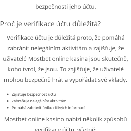
bezpečnosti jeho účtu.
Proč je verifikace účtu důležitá?
Verifikace účtu je důležitá proto, že pomáhá
zabránit nelegálním aktivitám a zajišťuje, že
uživatelé Mostbet online kasina jsou skutečně,
koho tvrdí, že jsou. To zajišťuje, že uživatelé
mohou bezpečně hrát a vypořádat své vklady.
Zajišťuje bezpečnost účtu
Zabraňuje nelegálním aktivitám
Pomáhá zabránit úniku citlivých informací
Mostbet online kasino nabízí několik způsobů
verifikace účtu, včetně: