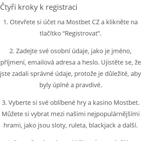
Čtyři kroky k registraci
1. Otevřete si účet na Mostbet CZ a klikněte na
tlačítko “Registrovat”.
2. Zadejte své osobní údaje, jako je jméno,
příjmení, emailová adresa a heslo. Ujistěte se, že
jste zadali správné údaje, protože je důležité, aby
byly úplné a pravdivé.
3. Vyberte si své oblíbené hry a kasino Mostbet.
Můžete si vybrat mezi našimi nejpopulárnějšími
hrami, jako jsou sloty, ruleta, blackjack a další.