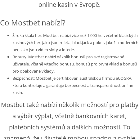
online kasin v Evropě.
Co Mostbet nabízí?
Široká škála her: Mostbet nabízí více než 1 000 her, včetně klasických
kasinových her, jako jsou ruleta, blackjack a poker, jakož i moderních
her, jako jsou video sloty a loterie.
Bonusy: Mostbet nabízí několik bonusů pro své registrované
uživatele, včetně vítacího bonusu, bonusů pro první vklad a bonusů
pro opakované vklady.
Bezpečnost: Mostbet je certifikován australskou firmou eCOGRA,
která kontroluje a garantuje bezpečnost a transparentnost online
kasin.
Mostbet také nabízí několik možností pro platby
a výběr výplat, včetně bankovních karet,
platebních systémů a dalších možností. To
znamená, že uživatelé mohou snadno a rychle