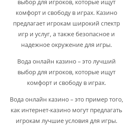
выбор для игроков, которые ищут
комфорт и свободу в играх. Казино
предлагает игрокам широкий спектр
игр и услуг, а также безопасное и
надежное окружение для игры.
Вода онлайн казино – это лучший
выбор для игроков, которые ищут
комфорт и свободу в играх.
Вода онлайн казино – это пример того,
как интернет-казино могут предлагать
игрокам лучшие условия для игры.