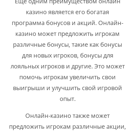
Еще одним преимуществом онлайн
казино является его богатая
программа бонусов и акций. Онлайн-
казино может предложить игрокам
различные бонусы, такие как бонусы
для новых игроков, бонусы для
лояльных игроков и другие. Это может
помочь игрокам увеличить свои
выигрыши и улучшить свой игровой
опыт.
Онлайн-казино также может
предложить игрокам различные акции,