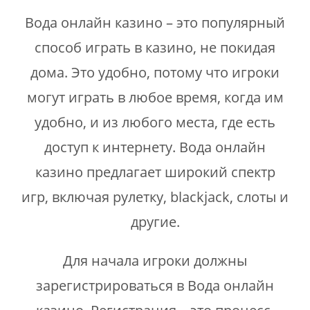
Вода онлайн казино – это популярный
способ играть в казино, не покидая
дома. Это удобно, потому что игроки
могут играть в любое время, когда им
удобно, и из любого места, где есть
доступ к интернету. Вода онлайн
казино предлагает широкий спектр
игр, включая рулетку, blackjack, слоты и
другие.
Для начала игроки должны
зарегистрироваться в Вода онлайн