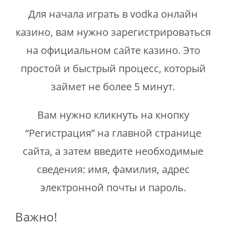
Для начала играть в vodka онлайн
казино, вам нужно зарегистрироваться
на официальном сайте казино. Это
простой и быстрый процесс, который
займет не более 5 минут.
Вам нужно кликнуть на кнопку
“Регистрация” на главной странице
сайта, а затем введите необходимые
сведения: имя, фамилия, адрес
электронной почты и пароль.
Важно!