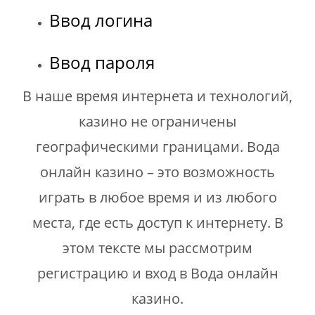
Ввод логина
Ввод пароля
В наше время интернета и технологий,
казино не ограничены
географическими границами. Вода
онлайн казино – это возможность
играть в любое время и из любого
места, где есть доступ к интернету. В
этом тексте мы рассмотрим
регистрацию и вход в Вода онлайн
казино.