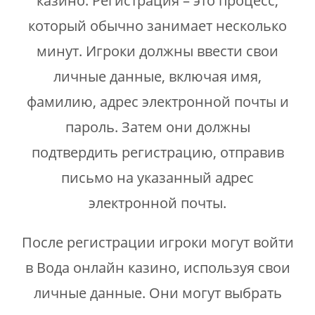
казино. Регистрация – это процесс,
который обычно занимает несколько
минут. Игроки должны ввести свои
личные данные, включая имя,
фамилию, адрес электронной почты и
пароль. Затем они должны
подтвердить регистрацию, отправив
письмо на указанный адрес
электронной почты.
После регистрации игроки могут войти
в Вода онлайн казино, используя свои
личные данные. Они могут выбрать