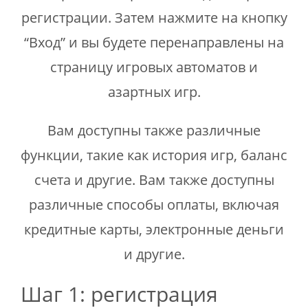
регистрации. Затем нажмите на кнопку
“Вход” и вы будете перенаправлены на
страницу игровых автоматов и
азартных игр.
Вам доступны также различные
функции, такие как история игр, баланс
счета и другие. Вам также доступны
различные способы оплаты, включая
кредитные карты, электронные деньги
и другие.
Шаг 1: регистрация