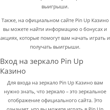
выигрыши.
Также, на официальном сайте Pin Up Казино
вы можете найти информацию о бонусах и
акциях, которые помогут вам начать играть и
получать выигрыши.
Вход на зеркало Pin Up
Казино
Для входа на зеркало Pin Up Казино вам
нужно знать, что зеркало – это зеркальное
отображение официального сайта. Это
означает, что вы можете играть в Pin Up