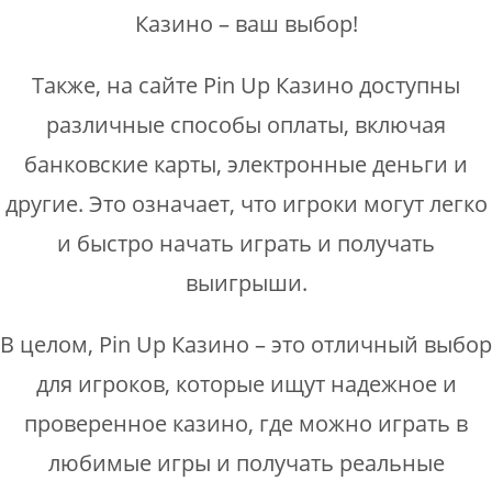
Казино – ваш выбор!
Также, на сайте Pin Up Казино доступны
различные способы оплаты, включая
банковские карты, электронные деньги и
другие. Это означает, что игроки могут легко
и быстро начать играть и получать
выигрыши.
В целом, Pin Up Казино – это отличный выбор
для игроков, которые ищут надежное и
проверенное казино, где можно играть в
любимые игры и получать реальные