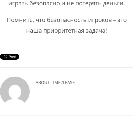
играть безопасно и не потерять деньги.
Помните, что безопасность игроков – это
наша приоритетная задача!
ABOUT
TIME2LEASE