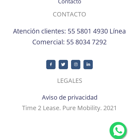
Contacto
CONTACTO
Atención clientes:
55 5801 4930
Línea
Comercial:
55 8034 7292
LEGALES
Aviso de privacidad
Time 2 Lease. Pure Mobility. 2021
Home
Conócenos
Servicios Adicionales
Soluciones de Movilidad