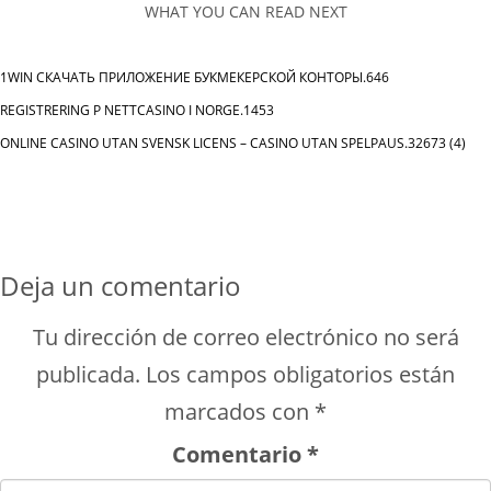
WHAT YOU CAN READ NEXT
1WIN СКАЧАТЬ ПРИЛОЖЕНИЕ БУКМЕКЕРСКОЙ КОНТОРЫ.646
REGISTRERING P NETTCASINO I NORGE.1453
ONLINE CASINO UTAN SVENSK LICENS – CASINO UTAN SPELPAUS.32673 (4)
Deja un comentario
Tu dirección de correo electrónico no será
publicada.
Los campos obligatorios están
marcados con
*
Comentario
*