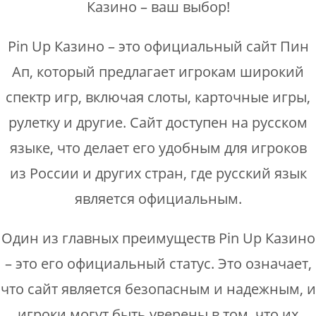
Казино – ваш выбор!
Pin Up Казино – это официальный сайт Пин
Ап, который предлагает игрокам широкий
спектр игр, включая слоты, карточные игры,
рулетку и другие. Сайт доступен на русском
языке, что делает его удобным для игроков
из России и других стран, где русский язык
является официальным.
Один из главных преимуществ Pin Up Казино
– это его официальный статус. Это означает,
что сайт является безопасным и надежным, и
игроки могут быть уверены в том, что их