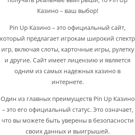
Казино – ваш выбор!
Pin Up Казино – это официальный сайт,
который предлагает игрокам широкий спектр
игр, включая слоты, карточные игры, рулетку
и другие. Сайт имеет лицензию и является
одним из самых надежных казино в
интернете.
Один из главных преимуществ Pin Up Казино
– это его официальный статус. Это означает,
что вы можете быть уверены в безопасности
своих данных и выигрышей.