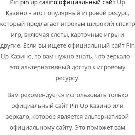
Pin
pin up casino официальный сайт
Up
Казино – это популярный игровой ресурс,
который предлагает игрокам широкий спектр
игр, включая слоты, карточные игры и
другие. Если вы ищете официальный сайт Pin
Up Казино, то вам нужно знать, что зеркало –
это альтернативный доступ к игровому
ресурсу.
Вам рекомендуется использовать только
официальный сайт Pin Up Казино или
зеркало, которое является альтернативой
официальному сайту. Это поможет вам