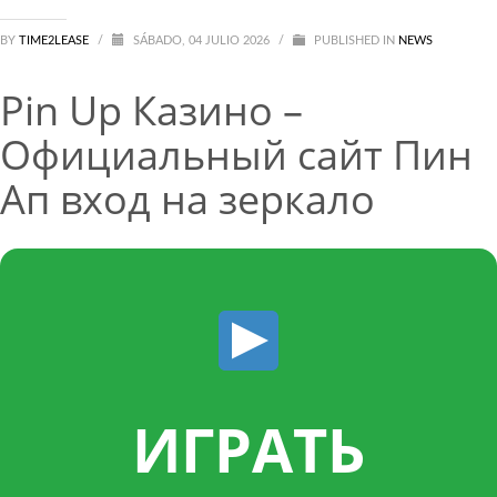
Sin categoría
BY
TIME2LEASE
/
SÁBADO, 04 JULIO 2026
/
PUBLISHED IN
NEWS
Pin Up Казино –
Официальный сайт Пин
Ап вход на зеркало
ИГРАТЬ