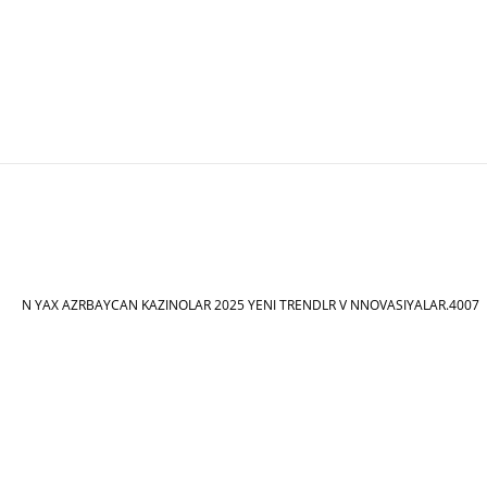
N YAX AZRBAYCAN KAZINOLAR 2025 YENI TRENDLR V NNOVASIYALAR.4007