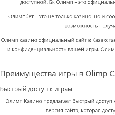
доступной. Бк Олимп – это официаль
Олимпбет – это не только казино, но и со
возможность получа
Олимп казино официальный сайт в Казахстан
и конфиденциальность вашей игры. Олимпб
Преимущества игры в Olimp C
Быстрый доступ к играм
Олимп Казино предлагает быстрый доступ к
версия сайта, которая дост