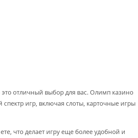
– это отличный выбор для вас. Олимп казино
 спектр игр, включая слоты, карточные игры
те, что делает игру еще более удобной и