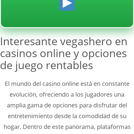
Interesante vegashero en
casinos online y opciones
de juego rentables
El mundo del casino online está en constante
evolución, ofreciendo a los jugadores una
amplia gama de opciones para disfrutar del
entretenimiento desde la comodidad de su
hogar. Dentro de este panorama, plataformas