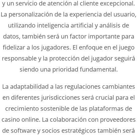
y un servicio de atención al cliente excepcional.
La personalización de la experiencia del usuario,
utilizando inteligencia artificial y análisis de
datos, también será un factor importante para
fidelizar a los jugadores. El enfoque en el juego
responsable y la protección del jugador seguirá
siendo una prioridad fundamental.
La adaptabilidad a las regulaciones cambiantes
en diferentes jurisdicciones será crucial para el
crecimiento sostenible de las plataformas de
casino online. La colaboración con proveedores
de software y socios estratégicos también será