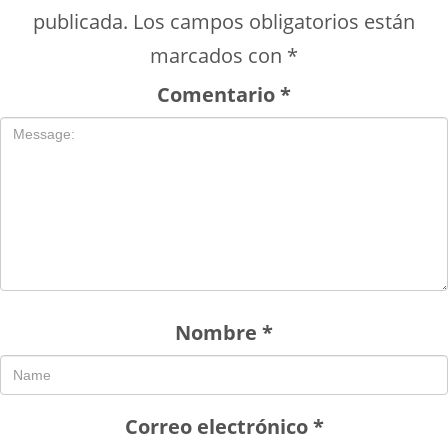
publicada.
Los campos obligatorios están
marcados con
*
Comentario
*
Nombre
*
Correo electrónico
*