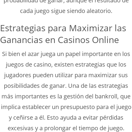
probabilidad de ganar, aunque el resultado de
cada juego sigue siendo aleatorio.
Estrategias para Maximizar las
Ganancias en Casinos Online
Si bien el azar juega un papel importante en los
juegos de casino, existen estrategias que los
jugadores pueden utilizar para maximizar sus
posibilidades de ganar. Una de las estrategias
más importantes es la gestión del bankroll, que
implica establecer un presupuesto para el juego
y ceñirse a él. Esto ayuda a evitar pérdidas
excesivas y a prolongar el tiempo de juego.