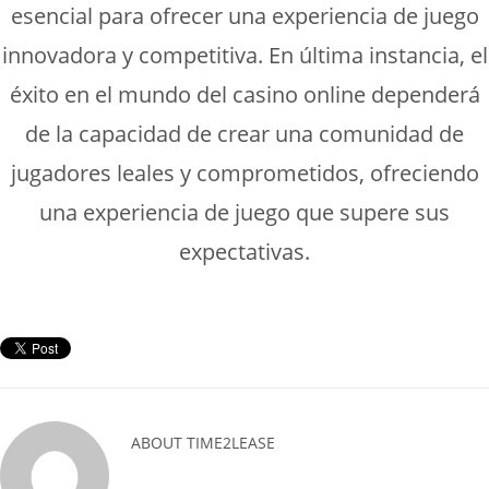
esencial para ofrecer una experiencia de juego
innovadora y competitiva. En última instancia, el
éxito en el mundo del casino online dependerá
de la capacidad de crear una comunidad de
jugadores leales y comprometidos, ofreciendo
una experiencia de juego que supere sus
expectativas.
ABOUT
TIME2LEASE