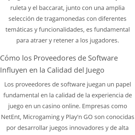
ruleta y el baccarat, junto con una amplia
selección de tragamonedas con diferentes
temáticas y funcionalidades, es fundamental
para atraer y retener a los jugadores.
Cómo los Proveedores de Software
Influyen en la Calidad del Juego
Los proveedores de software juegan un papel
fundamental en la calidad de la experiencia de
juego en un casino online. Empresas como
NetEnt, Microgaming y Play'n GO son conocidas
por desarrollar juegos innovadores y de alta