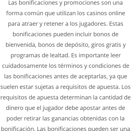
Las bonificaciones y promociones son una
forma común que utilizan los casinos online
para atraer y retener a los jugadores. Estas
bonificaciones pueden incluir bonos de
bienvenida, bonos de depósito, giros gratis y
programas de lealtad. Es importante leer
cuidadosamente los términos y condiciones de
las bonificaciones antes de aceptarlas, ya que
suelen estar sujetas a requisitos de apuesta. Los
requisitos de apuesta determinan la cantidad de
dinero que el jugador debe apostar antes de
poder retirar las ganancias obtenidas con la
bonificación. Las bonificaciones pueden ser una