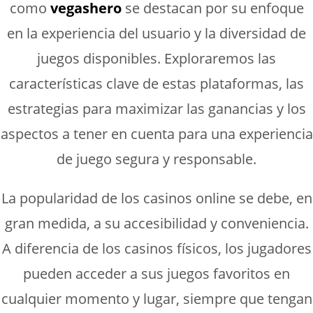
como
vegashero
se destacan por su enfoque
en la experiencia del usuario y la diversidad de
juegos disponibles. Exploraremos las
características clave de estas plataformas, las
estrategias para maximizar las ganancias y los
aspectos a tener en cuenta para una experiencia
de juego segura y responsable.
La popularidad de los casinos online se debe, en
gran medida, a su accesibilidad y conveniencia.
A diferencia de los casinos físicos, los jugadores
pueden acceder a sus juegos favoritos en
cualquier momento y lugar, siempre que tengan