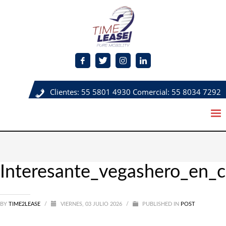
×
Archivos
agosto 2026
julio 2026
junio 2026
mayo 2026
febrero 2026
Clientes:
55 5801 4930
Comercial:
55 8034 7292
septiembre 2025
agosto 2025
julio 2025
agosto 2021
Categorías
Interesante_vegashero_en_c
1_lapapillote08.com_10000
Entertainment
News
BY
TIME2LEASE
/
VIERNES, 03 JULIO 2026
/
PUBLISHED IN
POST
Post
public