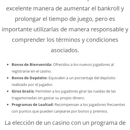
excelente manera de aumentar el bankroll y
prolongar el tiempo de juego, pero es
importante utilizarlas de manera responsable y
comprender los términos y condiciones
asociados.
Bonos de Bienvenida:
Ofrecidos a los nuevos jugadores al
registrarse en el casino.
Bonos de Depósito:
Equivalen a un porcentaje del depósito
realizado por el jugador.
Giros Gratis:
Permiten a los jugadores girar las ruedas de las
tragamonedas sin gastar su propio dinero.
Programas de Lealtad:
Recompensan a los jugadores frecuentes
con puntos que pueden canjearse por bonos y premios.
La elección de un casino con un programa de