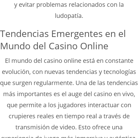
y evitar problemas relacionados con la
ludopatía.
Tendencias Emergentes en el
Mundo del Casino Online
El mundo del casino online está en constante
evolución, con nuevas tendencias y tecnologías
que surgen regularmente. Una de las tendencias
más importantes es el auge del casino en vivo,
que permite a los jugadores interactuar con
crupieres reales en tiempo real a través de
transmisión de video. Esto ofrece una