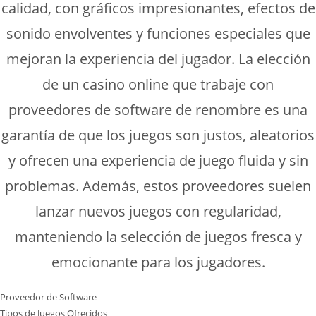
calidad, con gráficos impresionantes, efectos de
sonido envolventes y funciones especiales que
mejoran la experiencia del jugador. La elección
de un casino online que trabaje con
proveedores de software de renombre es una
garantía de que los juegos son justos, aleatorios
y ofrecen una experiencia de juego fluida y sin
problemas. Además, estos proveedores suelen
lanzar nuevos juegos con regularidad,
manteniendo la selección de juegos fresca y
emocionante para los jugadores.
Proveedor de Software
Tipos de Juegos Ofrecidos