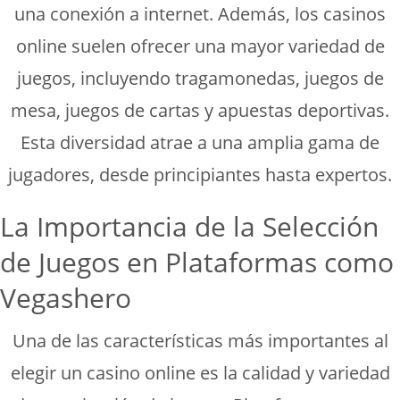
una conexión a internet. Además, los casinos
online suelen ofrecer una mayor variedad de
juegos, incluyendo tragamonedas, juegos de
mesa, juegos de cartas y apuestas deportivas.
Esta diversidad atrae a una amplia gama de
jugadores, desde principiantes hasta expertos.
La Importancia de la Selección
de Juegos en Plataformas como
Vegashero
Una de las características más importantes al
elegir un casino online es la calidad y variedad