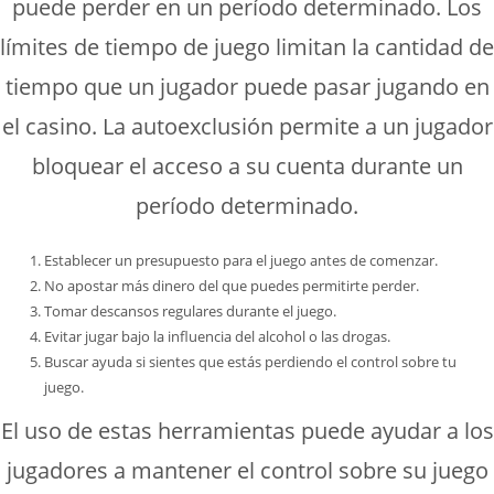
puede perder en un período determinado. Los
límites de tiempo de juego limitan la cantidad de
tiempo que un jugador puede pasar jugando en
el casino. La autoexclusión permite a un jugador
bloquear el acceso a su cuenta durante un
período determinado.
Establecer un presupuesto para el juego antes de comenzar.
No apostar más dinero del que puedes permitirte perder.
Tomar descansos regulares durante el juego.
Evitar jugar bajo la influencia del alcohol o las drogas.
Buscar ayuda si sientes que estás perdiendo el control sobre tu
juego.
El uso de estas herramientas puede ayudar a los
jugadores a mantener el control sobre su juego