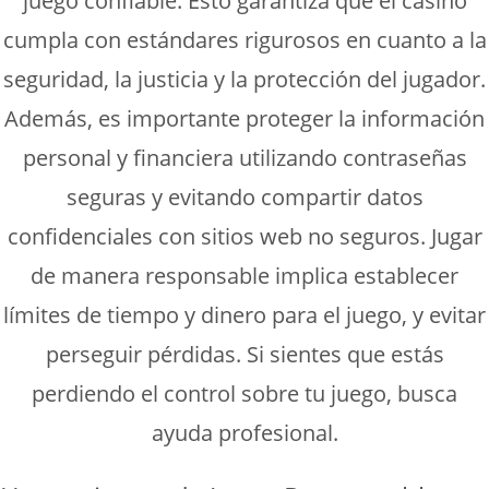
juego confiable. Esto garantiza que el casino
cumpla con estándares rigurosos en cuanto a la
seguridad, la justicia y la protección del jugador.
Además, es importante proteger la información
personal y financiera utilizando contraseñas
seguras y evitando compartir datos
confidenciales con sitios web no seguros. Jugar
de manera responsable implica establecer
límites de tiempo y dinero para el juego, y evitar
perseguir pérdidas. Si sientes que estás
perdiendo el control sobre tu juego, busca
ayuda profesional.