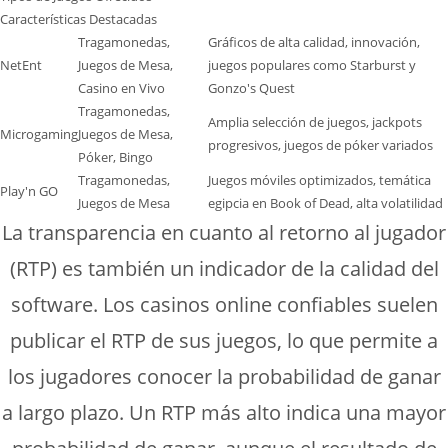
Características Destacadas
Tragamonedas,
Gráficos de alta calidad, innovación,
NetEnt
Juegos de Mesa,
juegos populares como Starburst y
Casino en Vivo
Gonzo's Quest
Tragamonedas,
Amplia selección de juegos, jackpots
Microgaming
Juegos de Mesa,
progresivos, juegos de póker variados
Póker, Bingo
Tragamonedas,
Juegos móviles optimizados, temática
Play'n GO
Juegos de Mesa
egipcia en Book of Dead, alta volatilidad
La transparencia en cuanto al retorno al jugador
(RTP) es también un indicador de la calidad del
software. Los casinos online confiables suelen
publicar el RTP de sus juegos, lo que permite a
los jugadores conocer la probabilidad de ganar
a largo plazo. Un RTP más alto indica una mayor