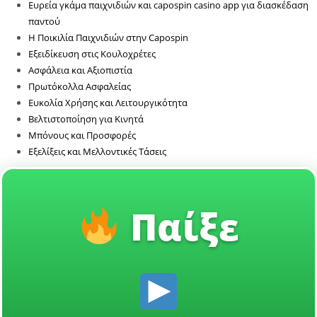
Ευρεία γκάμα παιχνιδιών και capospin casino app για διασκέδαση
Sin categoría
παντού
Η Ποικιλία Παιχνιδιών στην Capospin
Εξειδίκευση στις Κουλοχρέτες
Ασφάλεια και Αξιοπιστία
Πρωτόκολλα Ασφαλείας
Ευκολία Χρήσης και Λειτουργικότητα
Βελτιστοποίηση για Κινητά
Μπόνους και Προσφορές
Εξελίξεις και Μελλοντικές Τάσεις
Παίξε