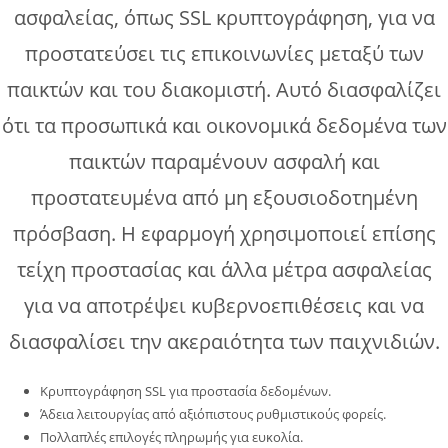
ασφαλείας, όπως SSL κρυπτογράφηση, για να
προστατεύσει τις επικοινωνίες μεταξύ των
παικτών και του διακομιστή. Αυτό διασφαλίζει
ότι τα προσωπικά και οικονομικά δεδομένα των
παικτών παραμένουν ασφαλή και
προστατευμένα από μη εξουσιοδοτημένη
πρόσβαση. Η εφαρμογή χρησιμοποιεί επίσης
τείχη προστασίας και άλλα μέτρα ασφαλείας
για να αποτρέψει κυβερνοεπιθέσεις και να
διασφαλίσει την ακεραιότητα των παιχνιδιών.
Κρυπτογράφηση SSL για προστασία δεδομένων.
Άδεια λειτουργίας από αξιόπιστους ρυθμιστικούς φορείς.
Πολλαπλές επιλογές πληρωμής για ευκολία.