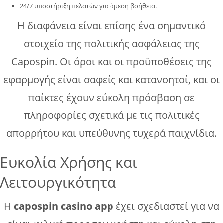
24/7 υποστήριξη πελατών για άμεση βοήθεια.
Η διαφάνεια είναι επίσης ένα σημαντικό
στοιχείο της πολιτικής ασφάλειας της
Capospin. Οι όροι και οι προϋποθέσεις της
εφαρμογής είναι σαφείς και κατανοητοί, και οι
παίκτες έχουν εύκολη πρόσβαση σε
πληροφορίες σχετικά με τις πολιτικές
απορρήτου και υπεύθυνης τυχερά παιχνίδια.
Ευκολία Χρήσης και
Λειτουργικότητα
Η
capospin casino app
έχει σχεδιαστεί για να