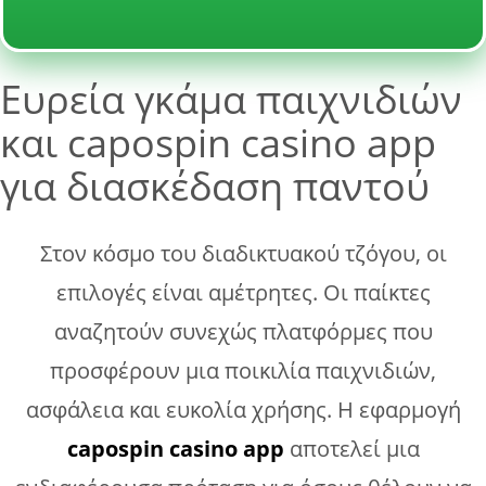
Ευρεία γκάμα παιχνιδιών
και capospin casino app
για διασκέδαση παντού
Στον κόσμο του διαδικτυακού τζόγου, οι
επιλογές είναι αμέτρητες. Οι παίκτες
αναζητούν συνεχώς πλατφόρμες που
προσφέρουν μια ποικιλία παιχνιδιών,
ασφάλεια και ευκολία χρήσης. Η εφαρμογή
capospin casino app
αποτελεί μια