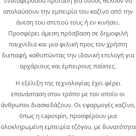
ενδιαφέρουσα πρόταση για όσους θέλουν να
απολαύσουν την εμπειρία του καζίνο από την
άνεση του σπιτιού τους ή εν κινήσει.
Προσφέρει άμεση πρόσβαση σε δημοφιλή
παιχνίδια και μια φιλική προς τον χρήστη
διεπαφή, καθιστώντας την ιδανική επιλογή για
αρχάριους και έμπειρους παίκτες.
Η εξέλιξη της τεχνολογίας έχει φέρει
επανάσταση στον τρόπο με τον οποίο οι
άνθρωποι διασκεδάζουν. Οι εφαρμογές καζίνο,
όπως η capospin, προσφέρουν μια
ολοκληρωμένη εμπειρία τζόγου, με δυνατότητα