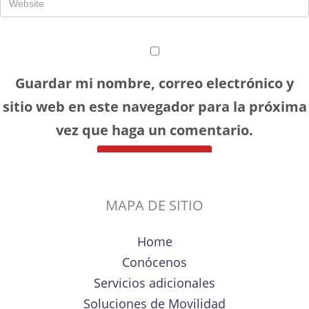
Guardar mi nombre, correo electrónico y
sitio web en este navegador para la próxima
vez que haga un comentario.
MAPA DE SITIO
Home
Conócenos
Servicios adicionales
Soluciones de Movilidad