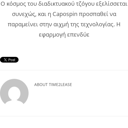
Ο κόσμος του διαδικτυακού τζόγου εξελίσσεται
συνεχώς, και η Capospin προσπαθεί να
παραμείνει στην αιχμή της τεχνολογίας. Η
εφαρμογή επενδύε
ABOUT
TIME2LEASE