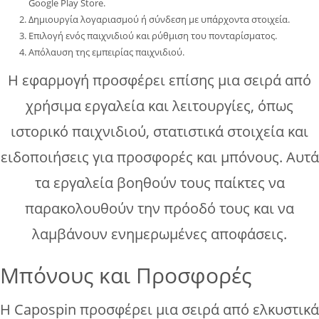
Google Play Store.
Δημιουργία λογαριασμού ή σύνδεση με υπάρχοντα στοιχεία.
Επιλογή ενός παιχνιδιού και ρύθμιση του πονταρίσματος.
Απόλαυση της εμπειρίας παιχνιδιού.
Η εφαρμογή προσφέρει επίσης μια σειρά από
χρήσιμα εργαλεία και λειτουργίες, όπως
ιστορικό παιχνιδιού, στατιστικά στοιχεία και
ειδοποιήσεις για προσφορές και μπόνους. Αυτά
τα εργαλεία βοηθούν τους παίκτες να
παρακολουθούν την πρόοδό τους και να
λαμβάνουν ενημερωμένες αποφάσεις.
Μπόνους και Προσφορές
Η Capospin προσφέρει μια σειρά από ελκυστικά