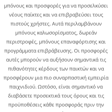
μπόνους και προσφορές για να προσελκύσει
νέους παίκτες και να επιβραβεύσει τους
πιστούς χρήστες. Αυτά περιλαμβάνουν
μπόνους καλωσορίσματος, δωρεάν
περιστροφές, μπόνους επαναφόρτισης και
προγράμματα επιβράβευσης. Οι προσφορές
αυτές μπορούν να αυξήσουν σημαντικά τις
πιθανότητες κέρδους των παικτών και να
προσφέρουν μια πιο συναρπαστική εμπειρία
παιχνιδιού. Ωστόσο, είναι σημαντικό να
διαβάσετε προσεκτικά τους όρους και τις
προϋποθέσεις κάθε προσφοράς πριν την