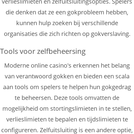
verlieslimieten en zelfuitsluitingsopties. Spelers
die denken dat ze een gokprobleem hebben,
kunnen hulp zoeken bij verschillende
organisaties die zich richten op gokverslaving.
Tools voor zelfbeheersing
Moderne online casino's erkennen het belang
van verantwoord gokken en bieden een scala
aan tools om spelers te helpen hun gokgedrag
te beheersen. Deze tools omvatten de
mogelijkheid om stortingslimieten in te stellen,
verlieslimieten te bepalen en tijdslimieten te
configureren. Zelfuitsluiting is een andere optie,