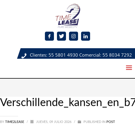
×
Archivos
agosto 2026
julio 2026
junio 2026
mayo 2026
febrero 2026
Clientes:
55 5801 4930
Comercial:
55 8034 7292
septiembre 2025
agosto 2025
julio 2025
agosto 2021
Categorías
Verschillende_kansen_en_b
1_lapapillote08.com_10000
Entertainment
News
BY
TIME2LEASE
/
JUEVES, 09 JULIO 2026
/
PUBLISHED IN
POST
Post
public