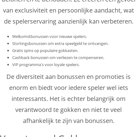
van exclusiviteit en persoonlijke aandacht, wat
de spelerservaring aanzienlijk kan verbeteren.
Welkomstbonussen voor nieuwe spelers.
Stortingsbonussen om extra speelgeld te ontvangen.
Gratis spins op populaire gokkasten.
Cashback bonussen om verliezen te compenseren.
VIP programma's voor loyale spelers.
De diversiteit aan bonussen en promoties is
enorm en biedt voor iedere speler wel iets
interessants. Het is echter belangrijk om
verantwoord te gokken en niet te veel
afhankelijk te zijn van bonussen.