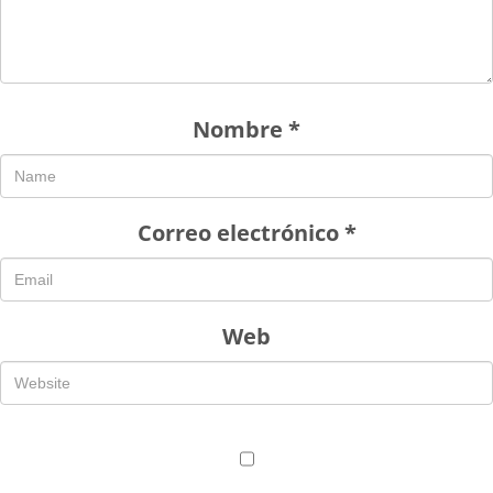
Nombre
*
Correo electrónico
*
Web