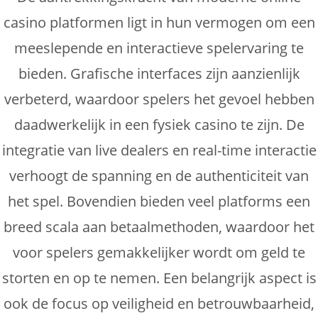
casino platformen ligt in hun vermogen om een
meeslepende en interactieve spelervaring te
bieden. Grafische interfaces zijn aanzienlijk
verbeterd, waardoor spelers het gevoel hebben
daadwerkelijk in een fysiek casino te zijn. De
integratie van live dealers en real-time interactie
verhoogt de spanning en de authenticiteit van
het spel. Bovendien bieden veel platforms een
breed scala aan betaalmethoden, waardoor het
voor spelers gemakkelijker wordt om geld te
storten en op te nemen. Een belangrijk aspect is
ook de focus op veiligheid en betrouwbaarheid,