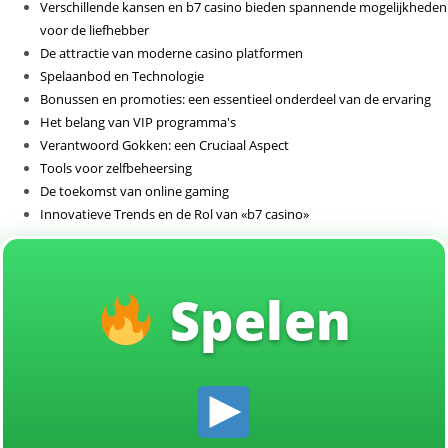
Verschillende kansen en b7 casino bieden spannende mogelijkheden
Sin categoría
voor de liefhebber
De attractie van moderne casino platformen
Spelaanbod en Technologie
Bonussen en promoties: een essentieel onderdeel van de ervaring
Het belang van VIP programma's
Verantwoord Gokken: een Cruciaal Aspect
Tools voor zelfbeheersing
De toekomst van online gaming
Innovatieve Trends en de Rol van «b7 casino»
Spelen