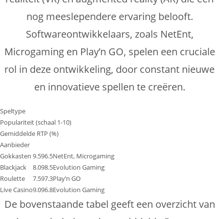
nog meeslependere ervaring belooft.
Softwareontwikkelaars, zoals NetEnt,
Microgaming en Play’n GO, spelen een cruciale
rol in deze ontwikkeling, door constant nieuwe
en innovatieve spellen te creëren.
Speltype
Populariteit (schaal 1-10)
Gemiddelde RTP (%)
Aanbieder
Gokkasten
9.5
96.5
NetEnt, Microgaming
Blackjack
8.0
98.5
Evolution Gaming
Roulette
7.5
97.3
Play’n GO
Live Casino
9.0
96.8
Evolution Gaming
De bovenstaande tabel geeft een overzicht van