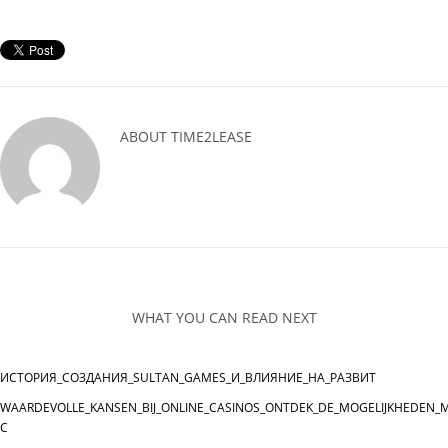
ABOUT
TIME2LEASE
WHAT YOU CAN READ NEXT
ИСТОРИЯ_СОЗДАНИЯ_SULTAN_GAMES_И_ВЛИЯНИЕ_НА_РАЗВИТ
WAARDEVOLLE_KANSEN_BIJ_ONLINE_CASINOS_ONTDEK_DE_MOGELIJKHEDEN_M
C