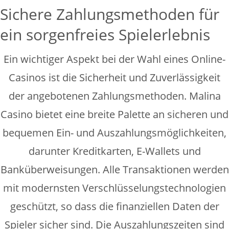
Sichere Zahlungsmethoden für
ein sorgenfreies Spielerlebnis
Ein wichtiger Aspekt bei der Wahl eines Online-
Casinos ist die Sicherheit und Zuverlässigkeit
der angebotenen Zahlungsmethoden. Malina
Casino bietet eine breite Palette an sicheren und
bequemen Ein- und Auszahlungsmöglichkeiten,
darunter Kreditkarten, E-Wallets und
Banküberweisungen. Alle Transaktionen werden
mit modernsten Verschlüsselungstechnologien
geschützt, so dass die finanziellen Daten der
Spieler sicher sind. Die Auszahlungszeiten sind