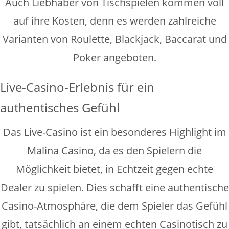
Auch Liebhaber von Tischspielen kommen voll
auf ihre Kosten, denn es werden zahlreiche
Varianten von Roulette, Blackjack, Baccarat und
Poker angeboten.
Live-Casino-Erlebnis für ein
authentisches Gefühl
Das Live-Casino ist ein besonderes Highlight im
Malina Casino, da es den Spielern die
Möglichkeit bietet, in Echtzeit gegen echte
Dealer zu spielen. Dies schafft eine authentische
Casino-Atmosphäre, die dem Spieler das Gefühl
gibt, tatsächlich an einem echten Casinotisch zu