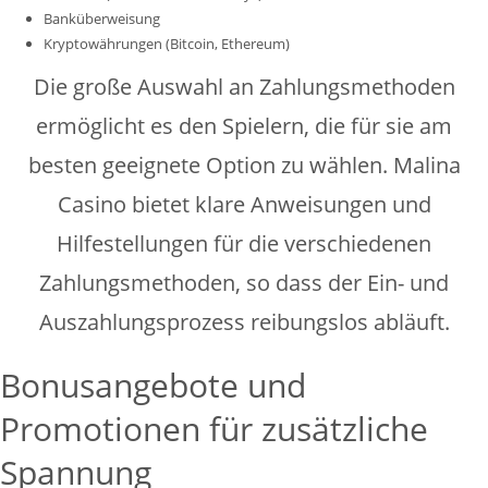
Banküberweisung
Kryptowährungen (Bitcoin, Ethereum)
Die große Auswahl an Zahlungsmethoden
ermöglicht es den Spielern, die für sie am
besten geeignete Option zu wählen. Malina
Casino bietet klare Anweisungen und
Hilfestellungen für die verschiedenen
Zahlungsmethoden, so dass der Ein- und
Auszahlungsprozess reibungslos abläuft.
Bonusangebote und
Promotionen für zusätzliche
Spannung