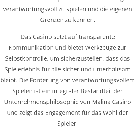
verantwortungsvoll zu spielen und die eigenen
Grenzen zu kennen.
Das Casino setzt auf transparente
Kommunikation und bietet Werkzeuge zur
Selbstkontrolle, um sicherzustellen, dass das
Spielerlebnis für alle sicher und unterhaltsam
bleibt. Die Förderung von verantwortungsvollem
Spielen ist ein integraler Bestandteil der
Unternehmensphilosophie von Malina Casino
und zeigt das Engagement für das Wohl der
Spieler.