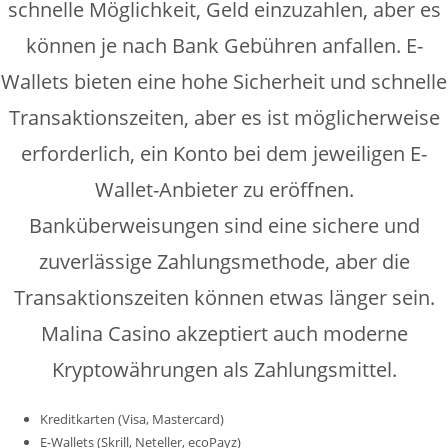
schnelle Möglichkeit, Geld einzuzahlen, aber es
können je nach Bank Gebühren anfallen. E-
Wallets bieten eine hohe Sicherheit und schnelle
Transaktionszeiten, aber es ist möglicherweise
erforderlich, ein Konto bei dem jeweiligen E-
Wallet-Anbieter zu eröffnen.
Banküberweisungen sind eine sichere und
zuverlässige Zahlungsmethode, aber die
Transaktionszeiten können etwas länger sein.
Malina Casino akzeptiert auch moderne
Kryptowährungen als Zahlungsmittel.
Kreditkarten (Visa, Mastercard)
E-Wallets (Skrill, Neteller, ecoPayz)