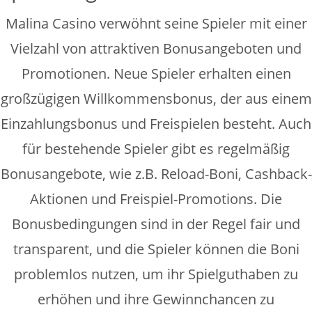
Malina Casino verwöhnt seine Spieler mit einer
Vielzahl von attraktiven Bonusangeboten und
Promotionen. Neue Spieler erhalten einen
großzügigen Willkommensbonus, der aus einem
Einzahlungsbonus und Freispielen besteht. Auch
für bestehende Spieler gibt es regelmäßig
Bonusangebote, wie z.B. Reload-Boni, Cashback-
Aktionen und Freispiel-Promotions. Die
Bonusbedingungen sind in der Regel fair und
transparent, und die Spieler können die Boni
problemlos nutzen, um ihr Spielguthaben zu
erhöhen und ihre Gewinnchancen zu