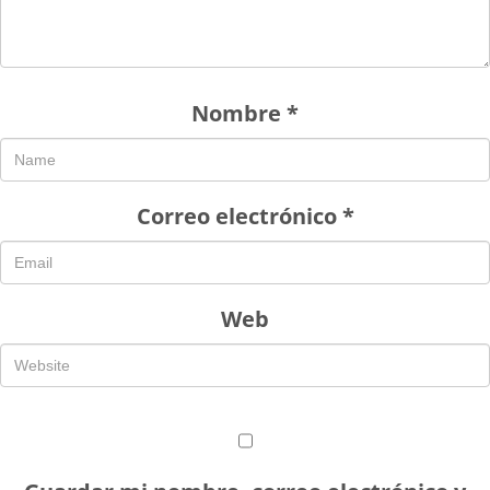
Nombre
*
Correo electrónico
*
Web