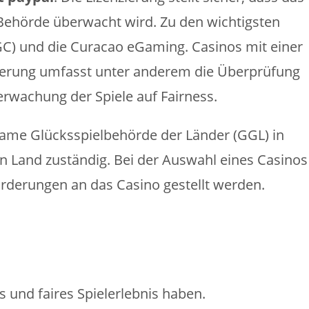
Behörde überwacht wird. Zu den wichtigsten
C) und die Curacao eGaming. Casinos mit einer
ulierung umfasst unter anderem die Überprüfung
berwachung der Spiele auf Fairness.
same Glücksspielbehörde der Länder (GGL) in
n Land zuständig. Bei der Auswahl eines Casinos
orderungen an das Casino gestellt werden.
s und faires Spielerlebnis haben.