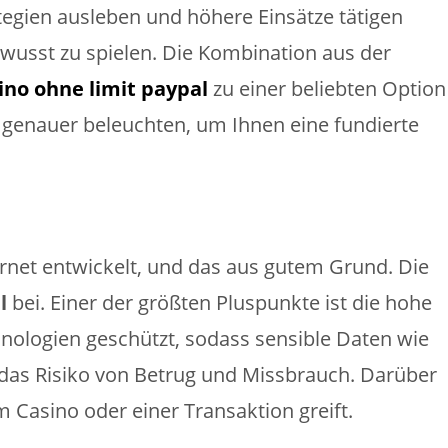
rategien ausleben und höhere Einsätze tätigen
wusst zu spielen. Die Kombination aus der
ino ohne limit paypal
zu einer beliebten Option
 genauer beleuchten, um Ihnen eine fundierte
rnet entwickelt, und das aus gutem Grund. Die
l
bei. Einer der größten Pluspunkte ist die hohe
hnologien geschützt, sodass sensible Daten wie
das Risiko von Betrug und Missbrauch. Darüber
 Casino oder einer Transaktion greift.