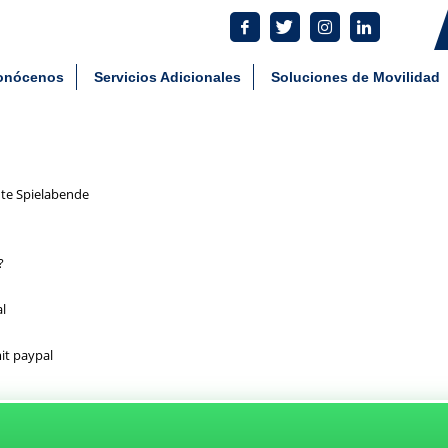
tes: 55 5801 4930 Comercial: 55 8034 7292
line_casino_ohne_limit_pay
onócenos
Servicios Adicionales
Soluciones de Movilidad
nte Spielabende
?
l
it paypal