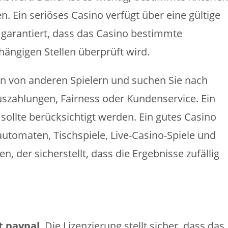
. Ein seriöses Casino verfügt über eine gültige
 garantiert, dass das Casino bestimmte
ängigen Stellen überprüft wird.
en von anderen Spielern und suchen Sie nach
szahlungen, Fairness oder Kundenservice. Ein
 sollte berücksichtigt werden. Ein gutes Casino
utomaten, Tischspiele, Live-Casino-Spiele und
, der sicherstellt, dass die Ergebnisse zufällig
t paypal
. Die Lizenzierung stellt sicher, dass das