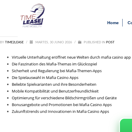
Archivos
Clien
Virtuelle_Unterhaltung_erö
Home
C
agosto 2026
julio 2026
junio 2026
BY
TIME2LEASE
mayo 2026
/
MARTES, 30 JUNIO 2026
/
PUBLISHED IN
POST
febrero 2026
septiembre 2025
Virtuelle Unterhaltung eröffnet neue Welten durch mafia casino ap
agosto 2025
Die Faszination des Mafia-Themas im Glücksspiel
julio 2025
Sicherheit und Regulierung bei Mafia-Themen-Apps
agosto 2021
Die Spielauswahl in Mafia Casino Apps
Beliebte Spielvarianten und ihre Besonderheiten
Categorías
Mobile Kompatibilität und Benutzerfreundlichkeit
Optimierung für verschiedene Bildschirmgrößen und Geräte
1_lapapillote08.com_10000
Bonusangebote und Promotionen bei Mafia Casino Apps
Entertainment
Zukunftstrends und Innovationen in Mafia Casino Apps
News
Post
public