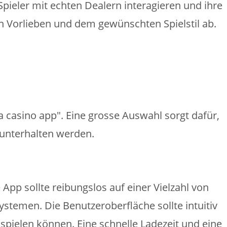
pieler mit echten Dealern interagieren und ihre
en Vorlieben und dem gewünschten Spielstil ab.
a casino app". Eine grosse Auswahl sorgt dafür,
 unterhalten werden.
App sollte reibungslos auf einer Vielzahl von
stemen. Die Benutzeroberfläche sollte intuitiv
 spielen können. Eine schnelle Ladezeit und eine