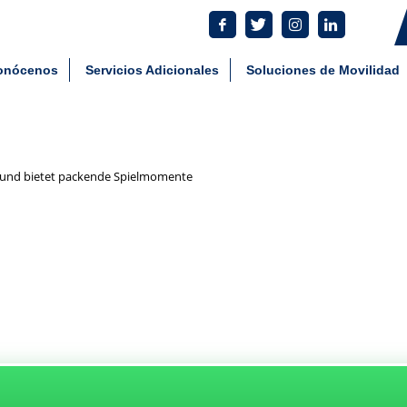
tes: 55 5801 4930 Comercial: 55 8034 7292
ffnet_neue_Welten_durch_ma
onócenos
Servicios Adicionales
Soluciones de Movilidad
p und bietet packende Spielmomente