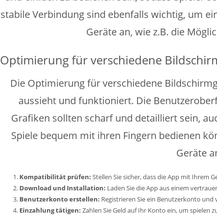
stabile Verbindung sind ebenfalls wichtig, um ei
Geräte an, wie z.B. die Mögl
Optimierung für verschiedene Bildschi
Die Optimierung für verschiedene Bildschirmg
aussieht und funktioniert. Die Benutzerober
Grafiken sollten scharf und detailliert sein, a
Spiele bequem mit ihren Fingern bedienen kön
Geräte a
Kompatibilität prüfen:
Stellen Sie sicher, dass die App mit Ihrem G
Download und Installation:
Laden Sie die App aus einem vertrauen
Benutzerkonto erstellen:
Registrieren Sie ein Benutzerkonto und ver
Einzahlung tätigen:
Zahlen Sie Geld auf Ihr Konto ein, um spielen 