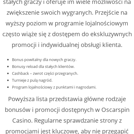
stałych graczy i oferuje im wiele możliwości na
zwiększenie swoich wygranych. Przejście na
wyższy poziom w programie lojalnościowym
często wiąże się z dostępem do ekskluzywnych
promocji i indywidualnej obsługi klienta.
Bonus powitalny dla nowych graczy.
Bonusy reload dla stałych klientów.
Cashback – zwrot części przegranych.
Turnieje z pulą nagród.
Program lojalnościowy z punktami i nagrodami.
Powyższa lista przedstawia główne rodzaje
bonusów i promocji dostępnych w Oscarspin
Casino. Regularne sprawdzanie strony z
promocjami jest kluczowe, aby nie przegapić