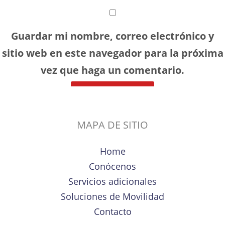
Guardar mi nombre, correo electrónico y
sitio web en este navegador para la próxima
vez que haga un comentario.
MAPA DE SITIO
Home
Conócenos
Servicios adicionales
Soluciones de Movilidad
Contacto