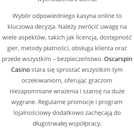
Wybór odpowiedniego kasyna online to
kluczowa decyzja. Należy zwrócić uwagę na
wiele aspektów, takich jak licencja, dostępność
gier, metody płatności, obsługa klienta oraz
przede wszystkim – bezpieczeństwo.
Oscarspin
Casino
stara się sprostać wszystkim tym
oczekiwaniom, oferując graczom
niezapomniane wrażenia i szansę na duże
wygrane. Regularne promocje i program
lojalnościowy dodatkowo zachęcają do
długotrwałej współpracy.