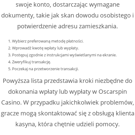
swoje konto, dostarczając wymagane
dokumenty, takie jak skan dowodu osobistego i
potwierdzenie adresu zamieszkania.
Wybierz preferowaną metodę płatności.
Wprowadź kwotę wpłaty lub wypłaty.
Postępuj zgodnie z instrukcjami wyświetlanymi na ekranie.
Zweryfikuj transakcję.
Poczekaj na przetworzenie transakcji.
Powyższa lista przedstawia kroki niezbędne do
dokonania wpłaty lub wypłaty w Oscarspin
Casino. W przypadku jakichkolwiek problemów,
gracze mogą skontaktować się z obsługą klienta
kasyna, która chętnie udzieli pomocy.