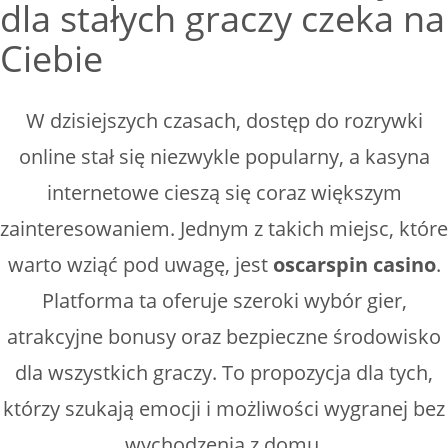
dla stałych graczy czeka na
Ciebie
W dzisiejszych czasach, dostęp do rozrywki
online stał się niezwykle popularny, a kasyna
internetowe cieszą się coraz większym
zainteresowaniem. Jednym z takich miejsc, które
warto wziąć pod uwagę, jest
oscarspin casino
.
Platforma ta oferuje szeroki wybór gier,
atrakcyjne bonusy oraz bezpieczne środowisko
dla wszystkich graczy. To propozycja dla tych,
którzy szukają emocji i możliwości wygranej bez
wychodzenia z domu.