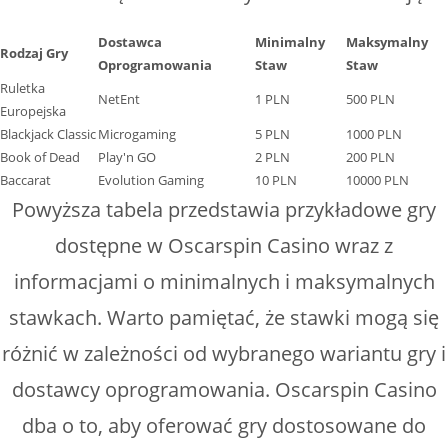
Dostawca
Minimalny
Maksymalny
Rodzaj Gry
Oprogramowania
Staw
Staw
Ruletka
NetEnt
1 PLN
500 PLN
Europejska
Blackjack Classic
Microgaming
5 PLN
1000 PLN
Book of Dead
Play'n GO
2 PLN
200 PLN
Baccarat
Evolution Gaming
10 PLN
10000 PLN
Powyższa tabela przedstawia przykładowe gry
dostępne w Oscarspin Casino wraz z
informacjami o minimalnych i maksymalnych
stawkach. Warto pamiętać, że stawki mogą się
różnić w zależności od wybranego wariantu gry i
dostawcy oprogramowania. Oscarspin Casino
dba o to, aby oferować gry dostosowane do