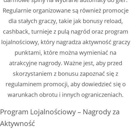
Regularnie organizowane są również promocje
dla stałych graczy, takie jak bonusy reload,
cashback, turnieje z pulą nagród oraz program
lojalnościowy, który nagradza aktywność graczy
punktami, które można wymieniać na
atrakcyjne nagrody. Ważne jest, aby przed
skorzystaniem z bonusu zapoznać się z
regulaminem promocji, aby dowiedzieć się o
warunkach obrotu i innych ograniczeniach.
Program Lojalnościowy – Nagrody za
Aktywność