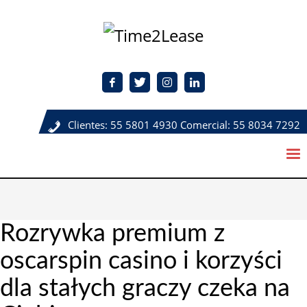
×
Archivos
agosto 2026
julio 2026
junio 2026
mayo 2026
febrero 2026
Clientes:
55 5801 4930
Comercial:
55 8034 7292
septiembre 2025
agosto 2025
julio 2025
agosto 2021
Categorías
Rozrywka premium z
1_lapapillote08.com_10000
Entertainment
oscarspin casino i korzyści
News
dla stałych graczy czeka na
Post
public