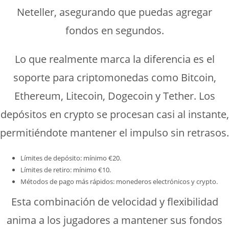
Neteller, asegurando que puedas agregar
fondos en segundos.
Lo que realmente marca la diferencia es el
soporte para criptomonedas como Bitcoin,
Ethereum, Litecoin, Dogecoin y Tether. Los
depósitos en crypto se procesan casi al instante,
permitiéndote mantener el impulso sin retrasos.
Límites de depósito: mínimo €20.
Límites de retiro: mínimo €10.
Métodos de pago más rápidos: monederos electrónicos y crypto.
Esta combinación de velocidad y flexibilidad
anima a los jugadores a mantener sus fondos