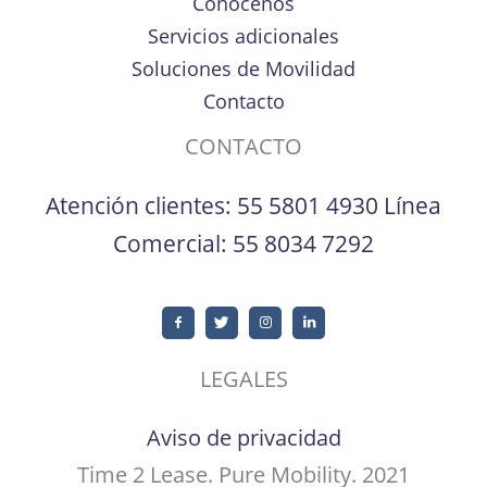
Conócenos
Servicios adicionales
Soluciones de Movilidad
Contacto
CONTACTO
Atención clientes:
55 5801 4930
Línea
Comercial:
55 8034 7292
LEGALES
Aviso de privacidad
Time 2 Lease. Pure Mobility. 2021