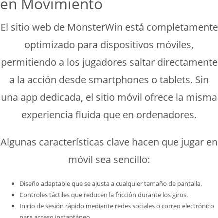
en Movimiento
El sitio web de MonsterWin está completamente
optimizado para dispositivos móviles,
permitiendo a los jugadores saltar directamente
a la acción desde smartphones o tablets. Sin
una app dedicada, el sitio móvil ofrece la misma
experiencia fluida que en ordenadores.
Algunas características clave hacen que jugar en
móvil sea sencillo:
Diseño adaptable que se ajusta a cualquier tamaño de pantalla.
Controles táctiles que reducen la fricción durante los giros.
Inicio de sesión rápido mediante redes sociales o correo electrónico
para acceso instantáneo.