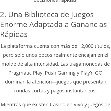
2. Una Biblioteca de Juegos
Enorme Adaptada a Ganancias
Rápidas
La plataforma cuenta con más de 12,000 títulos,
pero solo unos pocos realmente encajan en el
molde de alta intensidad. Las tragamonedas de
Pragmatic Play, Push Gaming y Play’n GO
dominan la atención—juegos que presentan
rondas cortas y pagos instantáneos.
Mientras que existen Casino en Vivo y juegos de