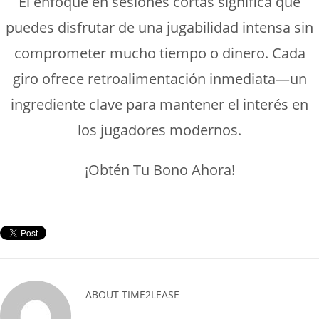
El enfoque en sesiones cortas significa que
puedes disfrutar de una jugabilidad intensa sin
comprometer mucho tiempo o dinero. Cada
giro ofrece retroalimentación inmediata—un
ingrediente clave para mantener el interés en
los jugadores modernos.
¡Obtén Tu Bono Ahora!
ABOUT
TIME2LEASE