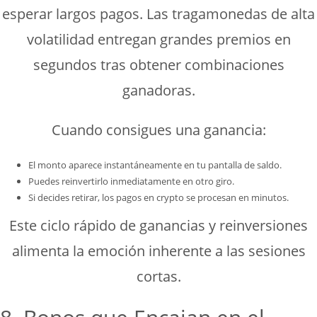
esperar largos pagos. Las tragamonedas de alta
volatilidad entregan grandes premios en
segundos tras obtener combinaciones
ganadoras.
Cuando consigues una ganancia:
El monto aparece instantáneamente en tu pantalla de saldo.
Puedes reinvertirlo inmediatamente en otro giro.
Si decides retirar, los pagos en crypto se procesan en minutos.
Este ciclo rápido de ganancias y reinversiones
alimenta la emoción inherente a las sesiones
cortas.