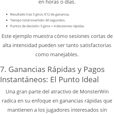
en horas o días.
Resultado tras 5 giros: €12 de ganancia.
Tiempo total invertido: 60 segundos.
Puntos de decisión: 5 giros + 4 decisiones rápidas.
Este ejemplo muestra cómo sesiones cortas de
alta intensidad pueden ser tanto satisfactorias
como manejables.
7. Ganancias Rápidas y Pagos
Instantáneos: El Punto Ideal
Una gran parte del atractivo de MonsterWin
radica en su enfoque en ganancias rápidas que
mantienen a los jugadores interesados sin