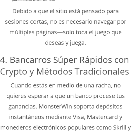
Debido a que el sitio está pensado para
sesiones cortas, no es necesario navegar por
múltiples páginas—solo toca el juego que
deseas y juega.
4. Bancarros Súper Rápidos con
Crypto y Métodos Tradicionales
Cuando estás en medio de una racha, no
quieres esperar a que un banco procese tus
ganancias. MonsterWin soporta depósitos
instantáneos mediante Visa, Mastercard y
monederos electrónicos populares como Skrill y