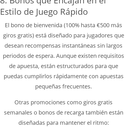
8. Bonos que Encajan en el
Estilo de Juego Rápido
El bono de bienvenida (100% hasta €500 más
giros gratis) está diseñado para jugadores que
desean recompensas instantáneas sin largos
periodos de espera. Aunque existen requisitos
de apuesta, están estructurados para que
puedas cumplirlos rápidamente con apuestas
pequeñas frecuentes.
Otras promociones como giros gratis
semanales o bonos de recarga también están
diseñadas para mantener el ritmo: