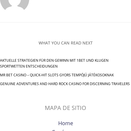
WHAT YOU CAN READ NEXT
AKTUELLE STRATEGIEN FÜR DEN GEWINN MIT 1BET UND KLUGEN
SPORTWETTEN ENTSCHEIDUNGEN
MR BET CASINO – QUICK‑HIT SLOTS GYORS TEMPÓJÚ JÁTÉKOSOKNAK
GENUINE ADVENTURES AND HARD ROCK CASINO FOR DISCERNING TRAVELERS
MAPA DE SITIO
Home