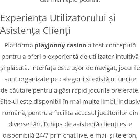
Experiența Utilizatorului și
Asistența Clienți
Platforma
playjonny casino
a fost concepută
pentru a oferi o experiență de utilizator intuitivă
și plăcută. Interfața este ușor de navigat, jocurile
sunt organizate pe categorii și există o funcție
de căutare pentru a găsi rapid jocurile preferate.
Site-ul este disponibil în mai multe limbi, inclusiv
română, pentru a facilita accesul jucătorilor din
diverse țări. Echipa de asistență clienți este
disponibilă 24/7 prin chat live, e-mail și telefon,