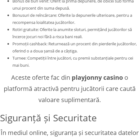
Bonus de bun venit: Oferit la prima depunere, de obicei sub forma
unui procent din suma depusă.
Bonusuri de reîncărcare: Oferite la depunerile ulterioare, pentru a
recompensa loialitatea jucătorilor.
Rotiri gratuite: Oferite la anumite sloturi, permițând jucătorilor să
încerce jocuri noi fără a risca bani reali.
Promoții cashback: Returnează un procent din pierderile jucătorilor,
oferind o a doua șansă de a câștiga.
Turnee: Competiții între jucători, cu premii substanțiale pentru cei
mai buni.
Aceste oferte fac din
playjonny casino
o
platformă atractivă pentru jucătorii care caută
valoare suplimentară.
Siguranță și Securitate
În mediul online, siguranța și securitatea datelor