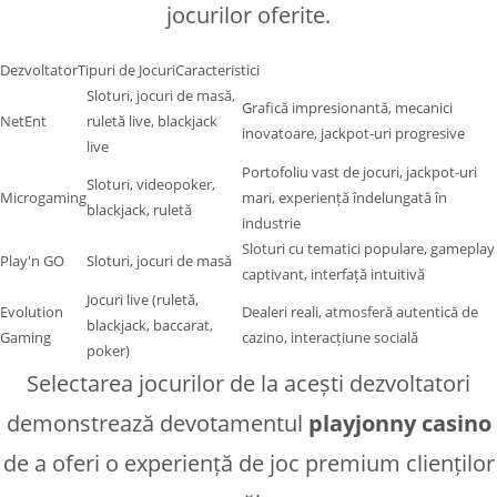
jocurilor oferite.
DezvoltatorTipuri de JocuriCaracteristici
Sloturi, jocuri de masă,
Grafică impresionantă, mecanici
NetEnt
ruletă live, blackjack
inovatoare, jackpot-uri progresive
live
Portofoliu vast de jocuri, jackpot-uri
Sloturi, videopoker,
Microgaming
mari, experiență îndelungată în
blackjack, ruletă
industrie
Sloturi cu tematici populare, gameplay
Play'n GO
Sloturi, jocuri de masă
captivant, interfață intuitivă
Jocuri live (ruletă,
Evolution
Dealeri reali, atmosferă autentică de
blackjack, baccarat,
Gaming
cazino, interacțiune socială
poker)
Selectarea jocurilor de la acești dezvoltatori
demonstrează devotamentul
playjonny casino
de a oferi o experiență de joc premium clienților