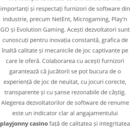
importanți și respectați furnizori de software din
industrie, precum NetEnt, Microgaming, Play'n
GO și Evolution Gaming. Acești dezvoltatori sunt
cunoscuți pentru inovația constantă, grafica de
înaltă calitate și mecanicile de joc captivante pe
care le oferă. Colaborarea cu acești furnizori
garantează că jucătorii se pot bucura de o
experiență de joc de neuitat, cu jocuri corecte,
transparente și cu șanse rezonabile de câștig.
Alegerea dezvoltatorilor de software de renume
este un indicator clar al angajamentului
playjonny casino
față de calitatea și integritatea