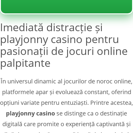
Imediată distracție și
playjonny casino pentru
pasionații de jocuri online
palpitante
În universul dinamic al jocurilor de noroc online,
platformele apar și evoluează constant, oferind
opțiuni variate pentru entuziaști. Printre acestea,
playjonny casino
se distinge ca o destinație
digitală care promite o experiență captivantă și