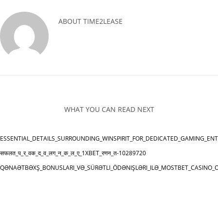
ABOUT
TIME2LEASE
WHAT YOU CAN READ NEXT
ESSENTIAL_DETAILS_SURROUNDING_WINSPIRIT_FOR_DEDICATED_GAMING_EN
सफलत_प_र_वक_द_व_लग_न_क_ल_ए_1XBET_रणन_त-10289720
QƏNAƏTBƏXŞ_BONUSLARI_VƏ_SÜRƏTLI_ÖDƏNIŞLƏRI_ILƏ_MOSTBET_CASINO_