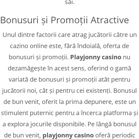
săi.
Bonusuri și Promoții Atractive
Unul dintre factorii care atrag jucătorii către un
cazino online este, fără îndoială, oferta de
bonusuri și promoții.
Playjonny casino
nu
dezamăgește în acest sens, oferind o gamă
variată de bonusuri și promoții atât pentru
jucătorii noi, cât și pentru cei existenți. Bonusul
de bun venit, oferit la prima depunere, este un
stimulent puternic pentru a încerca platforma și
a explora jocurile disponibile. Pe lângă bonusul
de bun venit,
playjonny casino
oferă periodic