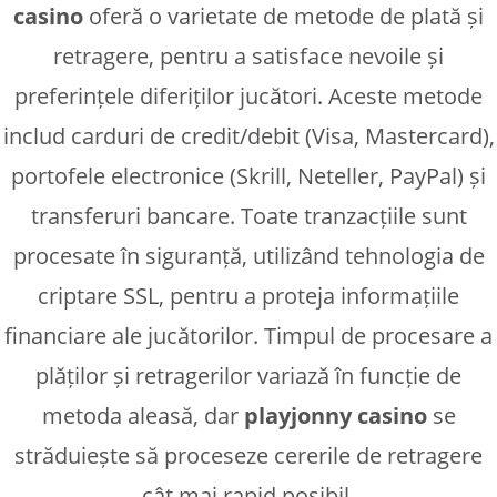
casino
oferă o varietate de metode de plată și
retragere, pentru a satisface nevoile și
preferințele diferiților jucători. Aceste metode
includ carduri de credit/debit (Visa, Mastercard),
portofele electronice (Skrill, Neteller, PayPal) și
transferuri bancare. Toate tranzacțiile sunt
procesate în siguranță, utilizând tehnologia de
criptare SSL, pentru a proteja informațiile
financiare ale jucătorilor. Timpul de procesare a
plăților și retragerilor variază în funcție de
metoda aleasă, dar
playjonny casino
se
străduiește să proceseze cererile de retragere
cât mai rapid posibil.