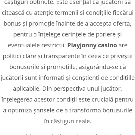
câștiguri obținute. Este esențial ca jucătorii să
citească cu atenție termenii și condițiile fiecărui
bonus și promoție înainte de a accepta oferta,
pentru a înțelege cerințele de pariere și
eventualele restricții.
Playjonny casino
are
politici clare și transparente în ceea ce privește
bonusurile și promoțiile, asigurându-se că
jucătorii sunt informați și conștienți de condițiile
aplicabile. Din perspectiva unui jucător,
înțelegerea acestor condiții este crucială pentru
a optimiza șansele de a transforma bonusurile
în câștiguri reale.