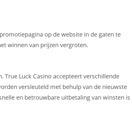
promotiepagina op de website in de gaten te
et winnen van prijzen vergroten.
. True Luck Casino accepteert verschillende
worden versleuteld met behulp van de nieuwste
snelle en betrouwbare uitbetaling van winsten is