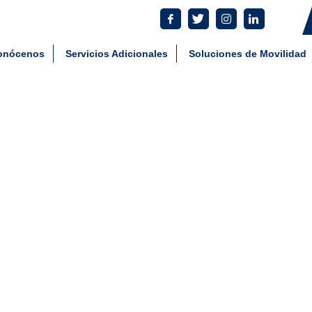
tes: 55 5801 4930 Comercial: 55 8034 7292
lezier met true luck casino 
onócenos
Servicios Adicionales
Soluciones de Movilidad