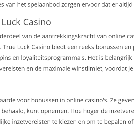
 van het spelaanbod zorgen ervoor dat er altijd 
 Luck Casino
derdeel van de aantrekkingskracht van online cas
. True Luck Casino biedt een reeks bonussen 
spins en loyaliteitsprogramma's. Het is belangr
etvereisten en de maximale winstlimiet, voordat j
arde voor bonussen in online casino's. Ze geven 
behaald, kunt opnemen. Hoe hoger de inzetvereis
jke inzetvereisten te kiezen en om te bepalen of