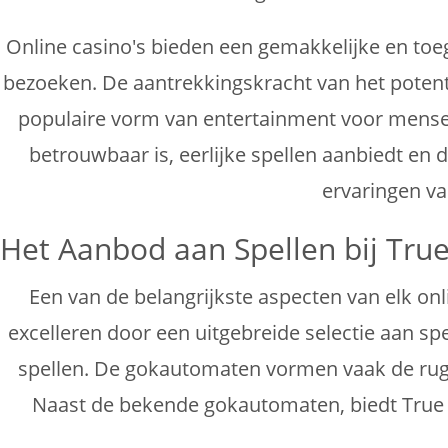
Online casino's bieden een gemakkelijke en toe
bezoeken. De aantrekkingskracht van het potent
populaire vorm van entertainment voor mensen o
betrouwbaar is, eerlijke spellen aanbiedt en 
ervaringen van
Het Aanbod aan Spellen bij Tru
Een van de belangrijkste aspecten van elk onli
excelleren door een uitgebreide selectie aan sp
spellen. De gokautomaten vormen vaak de rugg
Naast de bekende gokautomaten, biedt True L