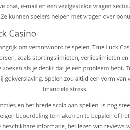
e chat, e-mail en een veelgestelde vragen sectie
. Ze kunnen spelers helpen met vragen over bonus
ck Casino
langrijk om verantwoord te spelen. True Luck Cas
sen, zoals stortingslimieten, verlieslimieten en ze
e zoeken als je denkt dat je een probleem hebt.
 bij gokverslaving. Spelen zou altijd een vorm va
financiële stress.
cties en het brede scala aan spellen, is nog stee
 eigen beoordeling te maken en te bepalen of het
 beschikbare informatie, het lezen van reviews v