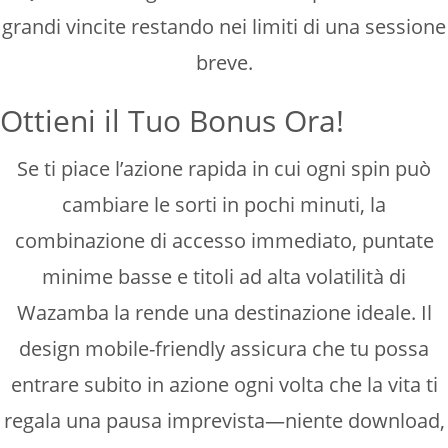
grandi vincite restando nei limiti di una sessione
breve.
Ottieni il Tuo Bonus Ora!
Se ti piace l’azione rapida in cui ogni spin può
cambiare le sorti in pochi minuti, la
combinazione di accesso immediato, puntate
minime basse e titoli ad alta volatilità di
Wazamba la rende una destinazione ideale. Il
design mobile-friendly assicura che tu possa
entrare subito in azione ogni volta che la vita ti
regala una pausa imprevista—niente download,