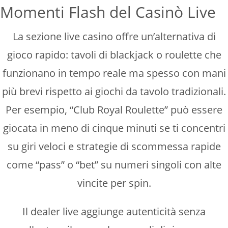
Momenti Flash del Casinò Live
La sezione live casino offre un’alternativa di
gioco rapido: tavoli di blackjack o roulette che
funzionano in tempo reale ma spesso con mani
più brevi rispetto ai giochi da tavolo tradizionali.
Per esempio, “Club Royal Roulette” può essere
giocata in meno di cinque minuti se ti concentri
su giri veloci e strategie di scommessa rapide
come “pass” o “bet” su numeri singoli con alte
vincite per spin.
Il dealer live aggiunge autenticità senza