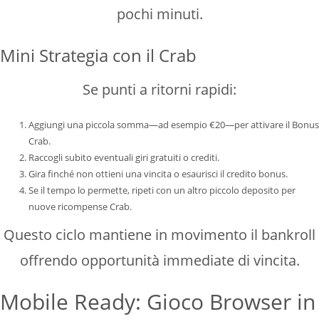
pochi minuti.
Mini Strategia con il Crab
Se punti a ritorni rapidi:
Aggiungi una piccola somma—ad esempio €20—per attivare il Bonus
Crab.
Raccogli subito eventuali giri gratuiti o crediti.
Gira finché non ottieni una vincita o esaurisci il credito bonus.
Se il tempo lo permette, ripeti con un altro piccolo deposito per
nuove ricompense Crab.
Questo ciclo mantiene in movimento il bankroll
offrendo opportunità immediate di vincita.
Mobile Ready: Gioco Browser in