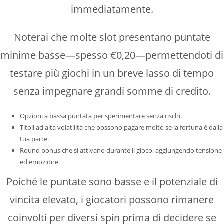
immediatamente.
Noterai che molte slot presentano puntate
minime basse—spesso €0,20—permettendoti di
testare più giochi in un breve lasso di tempo
senza impegnare grandi somme di credito.
Opzioni a bassa puntata per sperimentare senza rischi.
Titoli ad alta volatilità che possono pagare molto se la fortuna è dalla
tua parte.
Round bonus che si attivano durante il gioco, aggiungendo tensione
ed emozione.
Poiché le puntate sono basse e il potenziale di
vincita elevato, i giocatori possono rimanere
coinvolti per diversi spin prima di decidere se