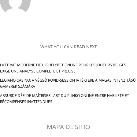
WHAT YOU CAN READ NEXT
LATTRAIT MODERNE DE HIGHFLYBET ONLINE POUR LES JOUEURS BELGES
EXIGE UNE ANALYSE COMPLÈTE ET PRÉCISE
LEGIANO CASINO: A VÉGSŐ RÖVID‑SESSION JÁTÉKTERE A MAGAS INTENZITÁSÚ
GAMEREK SZÁMÁRA
ABSURDE DÉFI DE MAÎTRISER LART DU PLINKO ONLINE ENTRE HABILETÉ ET
RÉCOMPENSES INATTENDUES
MAPA DE SITIO