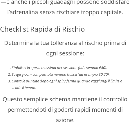
—e anche i piccoli guadagni possono soddisfare
l’adrenalina senza rischiare troppo capitale.
Checklist Rapida di Rischio
Determina la tua tolleranza al rischio prima di
ogni sessione:
Stabilisci la spesa massima per sessione (ad esempio €40).
Scegli giochi con puntata minima bassa (ad esempio €0,20).
Conta le puntate dopo ogni spin; ferma quando raggiungi il limite o
scade il tempo.
Questo semplice schema mantiene il controllo
permettendoti di goderti rapidi momenti di
azione.