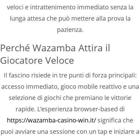
veloci e intrattenimento immediato senza la
lunga attesa che può mettere alla prova la
pazienza.
Perché Wazamba Attira il
Giocatore Veloce
Il fascino risiede in tre punti di forza principali:
accesso immediato, gioco mobile reattivo e una
selezione di giochi che premiano le vittorie
rapide. L’esperienza browser‑based di
https://wazamba-casino-win.it/
significa che
puoi avviare una sessione con un tap e iniziare a