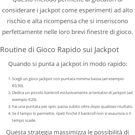
considerare i jackpot come esperimenti ad alto
rischio e alta ricompensa che si inseriscono
perfettamente nelle loro brevi finestre di gioco.
Routine di Gioco Rapido sui Jackpot
Quando si punta a jackpot in modo rapido:
Scegli un gioco jackpot con puntata minima bassa (ad esempio
€0,50).
Dedica un piccolo bankroll esclusivamente ai tentativi di jackpot (ad
esempio €20).
Fai una puntata per spin; passa subito oltre dopo qualsiasi risultato.
Se il tempo lo permette, ripeti finché il bankroll non si esaurisce o il
tempo scade.
Questa strategia massimizza le possibilità di