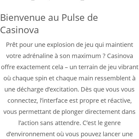
Sin categoría
Bienvenue au Pulse de
Casinova
Prêt pour une explosion de jeu qui maintient
votre adrénaline à son maximum ? Casinova
offre exactement cela – un terrain de jeu vibrant
où chaque spin et chaque main ressemblent à
une décharge d’excitation. Dès que vous vous
connectez, l’interface est propre et réactive,
vous permettant de plonger directement dans
l’action sans attendre. C’est le genre
d’environnement où vous pouvez lancer une