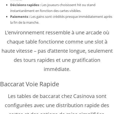
Décisions rapides :
Les joueurs choisissent hit ou stand
instantanément en fonction des cartes visibles.
Paiements :
Les gains sont crédités presque immédiatement après
la fin de la manche.
L’environnement ressemble à une arcade où
chaque table fonctionne comme une slot à
haute vitesse – pas d’attente longue, seulement
des tours rapides et une gratification
immédiate.
Baccarat Voie Rapide
Les tables de baccarat chez Casinova sont
configurées avec une distribution rapide des