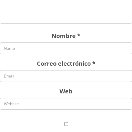
Nombre
*
Correo electrónico
*
Web