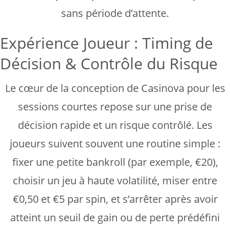
sans période d’attente.
Expérience Joueur : Timing de
Décision & Contrôle du Risque
Le cœur de la conception de Casinova pour les
sessions courtes repose sur une prise de
décision rapide et un risque contrôlé. Les
joueurs suivent souvent une routine simple :
fixer une petite bankroll (par exemple, €20),
choisir un jeu à haute volatilité, miser entre
€0,50 et €5 par spin, et s’arrêter après avoir
atteint un seuil de gain ou de perte prédéfini