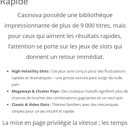
Rapide
Casinova possède une bibliothèque
impressionnante de plus de 9 000 titres, mais
pour ceux qui aiment les résultats rapides,
l’attention se porte sur les jeux de slots qui
donnent un retour immédiat.
High‑Volatility Slots :
Ces jeux sont conçus pour des fluctuations
rapides et dramatiques – une grosse victoire peut surgir de nulle
part.
Megaways & Cluster Pays :
Des rouleaux massifs signifient plus de
chances de toucher des combinaisons gagnantes en un seul spin.
Classic & Video Slots :
Thèmes familiers avec des mécaniques
simples pour un jeu intuitif et rapide.
La mise en page privilégie la vitesse ; les temps