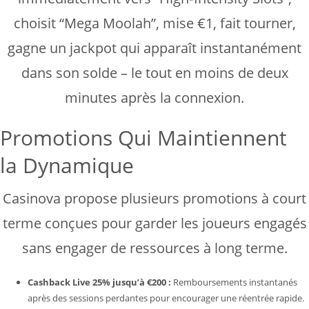
choisit “Mega Moolah”, mise €1, fait tourner,
gagne un jackpot qui apparaît instantanément
dans son solde – le tout en moins de deux
minutes après la connexion.
Promotions Qui Maintiennent
la Dynamique
Casinova propose plusieurs promotions à court
terme conçues pour garder les joueurs engagés
sans engager de ressources à long terme.
Cashback Live 25% jusqu’à €200 :
Remboursements instantanés
après des sessions perdantes pour encourager une réentrée rapide.