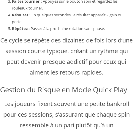
Faites tourner :
Appuyez sur le bouton spin et regardez les
rouleaux tourner.
Résultat :
En quelques secondes, le résultat apparaît – gain ou
perte.
Répétez :
Passez à la prochaine rotation sans pause.
Ce cycle se répète des dizaines de fois lors d’une
session courte typique, créant un rythme qui
peut devenir presque addictif pour ceux qui
aiment les retours rapides.
Gestion du Risque en Mode Quick Play
Les joueurs fixent souvent une petite bankroll
pour ces sessions, s’assurant que chaque spin
ressemble à un pari plutôt qu’à un