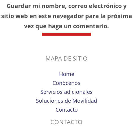
Guardar mi nombre, correo electrónico y
sitio web en este navegador para la próxima
vez que haga un comentario.
MAPA DE SITIO
Home
Conócenos
Servicios adicionales
Soluciones de Movilidad
Contacto
CONTACTO