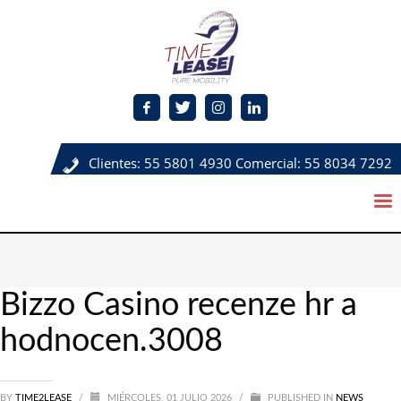
×
Archivos
agosto 2026
julio 2026
junio 2026
mayo 2026
febrero 2026
Clientes:
55 5801 4930
Comercial:
55 8034 7292
septiembre 2025
agosto 2025
julio 2025
agosto 2021
Categorías
Bizzo Casino recenze hr a
1_lapapillote08.com_10000
Entertainment
hodnocen.3008
News
Post
public
BY
TIME2LEASE
/
MIÉRCOLES, 01 JULIO 2026
/
PUBLISHED IN
NEWS