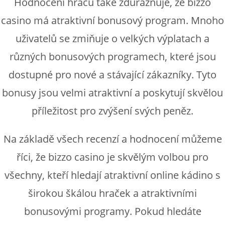
Hodnocení hráčů také zdůrazňuje, že bizzo
casino má atraktivní bonusový program. Mnoho
uživatelů se zmiňuje o velkých výplatach a
různých bonusových programech, které jsou
dostupné pro nové a stávající zákazníky. Tyto
bonusy jsou velmi atraktivní a poskytují skvělou
příležitost pro zvýšení svých peněz.
Na základě všech recenzí a hodnocení můžeme
říci, že bizzo casino je skvělým volbou pro
všechny, kteří hledají atraktivní online kádino s
širokou škálou hraček a atraktivními
bonusovými programy. Pokud hledáte