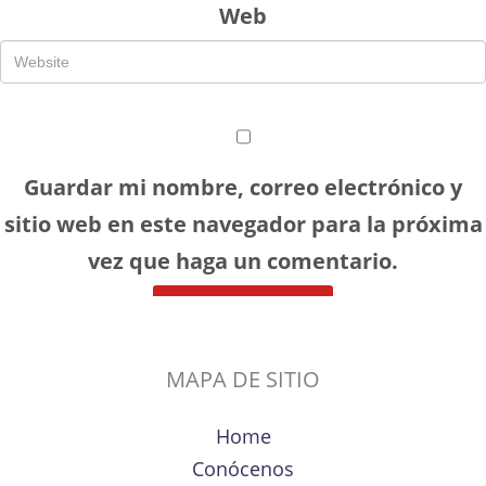
Web
Guardar mi nombre, correo electrónico y
sitio web en este navegador para la próxima
vez que haga un comentario.
MAPA DE SITIO
Home
Conócenos