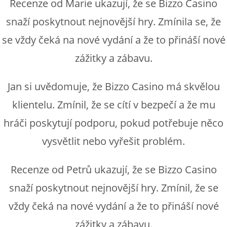
Recenze od Marie ukazují, že se Bizzo Casino
snaží poskytnout nejnovější hry. Zmínila se, že
se vždy čeká na nové vydání a že to přináší nové
zážitky a zábavu.
Jan si uvědomuje, že Bizzo Casino má skvělou
klientelu. Zmínil, že se cítí v bezpečí a že mu
hráči poskytují podporu, pokud potřebuje něco
vysvětlit nebo vyřešit problém.
Recenze od Petrů ukazují, že se Bizzo Casino
snaží poskytnout nejnovější hry. Zmínil, že se
vždy čeká na nové vydání a že to přináší nové
zážitky a zábavu.