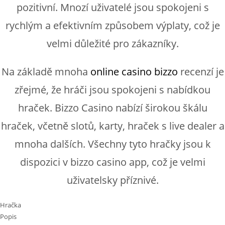
pozitivní. Mnozí uživatelé jsou spokojeni s
rychlým a efektivním způsobem výplaty, což je
velmi důležité pro zákazníky.
Na základě mnoha
online casino bizzo
recenzí je
zřejmé, že hráči jsou spokojeni s nabídkou
hraček. Bizzo Casino nabízí širokou škálu
hraček, včetně slotů, karty, hraček s live dealer a
mnoha dalších. Všechny tyto hračky jsou k
dispozici v bizzo casino app, což je velmi
uživatelsky příznivé.
Hračka
Popis