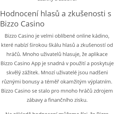
Hodnocení hlasů a zkušenosti s
Bizzo Casino
Bizzo Casino je velmi oblíbené online kádino,
které nabízí širokou škálu hlasů a zkušeností od
hráčů. Mnoho uživatelů hlasuje, že aplikace
Bizzo Casino App je snadná v použití a poskytuje
skvělý zážitek. Mnozí uživatelé jsou nadšeni
různými bonusy a téměř okamžitým výplatním.
Bizzo Casino se stalo pro mnoho hráčů zdrojem
zábavy a finančního zisku.