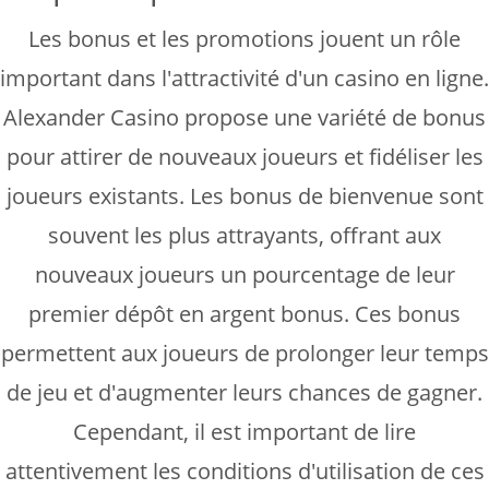
Les bonus et les promotions jouent un rôle
important dans l'attractivité d'un casino en ligne.
Alexander Casino propose une variété de bonus
pour attirer de nouveaux joueurs et fidéliser les
joueurs existants. Les bonus de bienvenue sont
souvent les plus attrayants, offrant aux
nouveaux joueurs un pourcentage de leur
premier dépôt en argent bonus. Ces bonus
permettent aux joueurs de prolonger leur temps
de jeu et d'augmenter leurs chances de gagner.
Cependant, il est important de lire
attentivement les conditions d'utilisation de ces