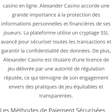
casino en ligne. Alexander Casino accorde une
grande importance à la protection des
informations personnelles et financières de ses
joueurs. La plateforme utilise un cryptage SSL
avancé pour sécuriser toutes les transactions et
garantir la confidentialité des données. De plus,
Alexander Casino est titulaire d'une licence de
jeu délivrée par une autorité de régulation
réputée, ce qui témoigne de son engagement
envers des pratiques de jeu équitables et
transparentes.
Les Méthodes de Paiement Sécurisées