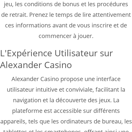
jeu, les conditions de bonus et les procédures
de retrait. Prenez le temps de lire attentivement
ces informations avant de vous inscrire et de
commencer à jouer.
L'Expérience Utilisateur sur
Alexander Casino
Alexander Casino propose une interface
utilisateur intuitive et conviviale, facilitant la
navigation et la découverte des jeux. La
plateforme est accessible sur différents
appareils, tels que les ordinateurs de bureau, les
tablettes et les smartphones, offrant ainsi une