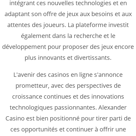
intégrant ces nouvelles technologies et en
adaptant son offre de jeux aux besoins et aux
attentes des joueurs. La plateforme investit
également dans la recherche et le
développement pour proposer des jeux encore
plus innovants et divertissants.
L'avenir des casinos en ligne s'annonce
prometteur, avec des perspectives de
croissance continues et des innovations
technologiques passionnantes. Alexander
Casino est bien positionné pour tirer parti de
ces opportunités et continuer à offrir une