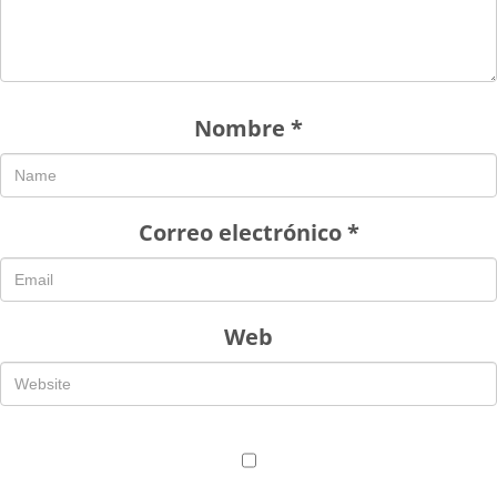
Nombre
*
Correo electrónico
*
Web