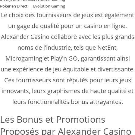
Poker en Direct
Evolution Gaming
Le choix des fournisseurs de jeux est également
un gage de qualité pour un casino en ligne.
Alexander Casino collabore avec les plus grands
noms de l'industrie, tels que NetEnt,
Microgaming et Play'n GO, garantissant ainsi
une expérience de jeu équitable et divertissante.
Ces fournisseurs sont réputés pour leurs jeux
innovants, leurs graphismes de haute qualité et
leurs fonctionnalités bonus attrayantes.
Les Bonus et Promotions
Proposés par Alexander Casino