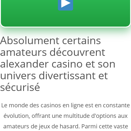
Absolument certains
amateurs découvrent
alexander casino et son
univers divertissant et
sécurisé
Le monde des casinos en ligne est en constante
évolution, offrant une multitude d'options aux
amateurs de jeux de hasard. Parmi cette vaste