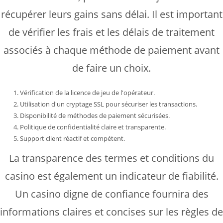
récupérer leurs gains sans délai. Il est important
de vérifier les frais et les délais de traitement
associés à chaque méthode de paiement avant
de faire un choix.
Vérification de la licence de jeu de l'opérateur.
Utilisation d'un cryptage SSL pour sécuriser les transactions.
Disponibilité de méthodes de paiement sécurisées.
Politique de confidentialité claire et transparente.
Support client réactif et compétent.
La transparence des termes et conditions du
casino est également un indicateur de fiabilité.
Un casino digne de confiance fournira des
informations claires et concises sur les règles de