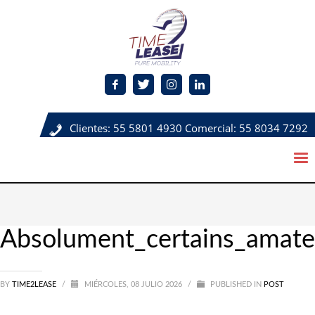
×
Archivos
agosto 2026
julio 2026
junio 2026
mayo 2026
febrero 2026
Clientes:
55 5801 4930
Comercial:
55 8034 7292
septiembre 2025
agosto 2025
julio 2025
agosto 2021
Categorías
Absolument_certains_amateu
1_lapapillote08.com_10000
Entertainment
News
BY
TIME2LEASE
/
MIÉRCOLES, 08 JULIO 2026
/
PUBLISHED IN
POST
Post
public