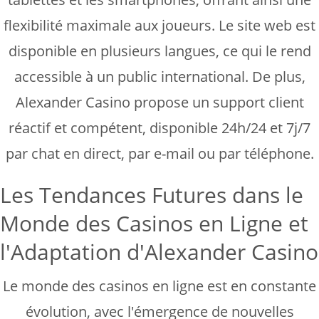
flexibilité maximale aux joueurs. Le site web est
disponible en plusieurs langues, ce qui le rend
accessible à un public international. De plus,
Alexander Casino propose un support client
réactif et compétent, disponible 24h/24 et 7j/7
par chat en direct, par e-mail ou par téléphone.
Les Tendances Futures dans le
Monde des Casinos en Ligne et
l'Adaptation d'Alexander Casino
Le monde des casinos en ligne est en constante
évolution, avec l'émergence de nouvelles