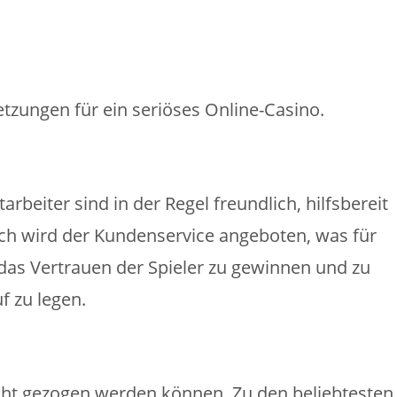
etzungen für ein seriöses Online-Casino.
rbeiter sind in der Regel freundlich, hilfsbereit
ch wird der Kundenservice angeboten, was für
m das Vertrauen der Spieler zu gewinnen und zu
f zu legen.
tracht gezogen werden können. Zu den beliebtesten