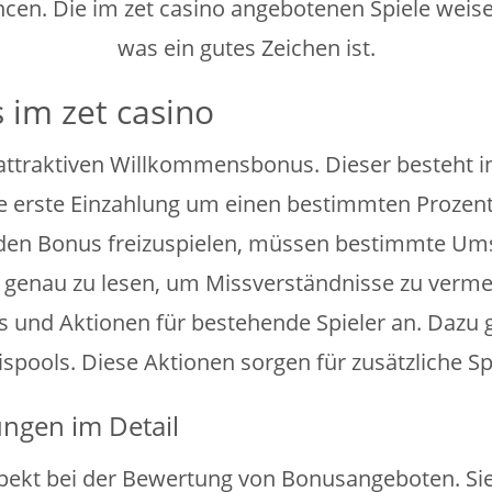
cen. Die im zet casino angebotenen Spiele weise
was ein gutes Zeichen ist.
im zet casino
m attraktiven Willkommensbonus. Dieser besteht 
e erste Einzahlung um einen bestimmten Prozent
n Bonus freizuspielen, müssen bestimmte Umsat
 genau zu lesen, um Missverständnisse zu verm
s und Aktionen für bestehende Spieler an. Dazu 
eispools. Diese Aktionen sorgen für zusätzlich
gen im Detail
pekt bei der Bewertung von Bonusangeboten. Sie