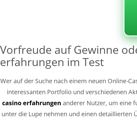
Sin categoría
Vorfreude auf Gewinne ode
erfahrungen im Test
Wer auf der Suche nach einem neuen Online-Casin
interessanten Portfolio und verschiedenen Akt
casino erfahrungen
anderer Nutzer, um eine f
unter die Lupe nehmen und einen detaillierten 