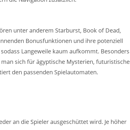
ehören unter anderem Starburst, Book of Dead,
pannenden Bonusfunktionen und ihre potenziell
, sodass Langeweile kaum aufkommt. Besonders
man sich für ägyptische Mysterien, futuristische
ntiert den passenden Spielautomaten.
der an die Spieler ausgeschüttet wird. Je höher