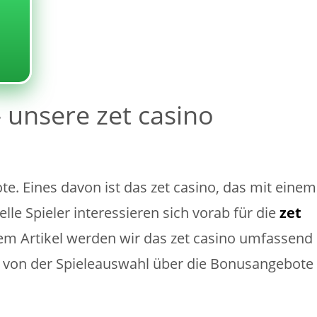
 unsere zet casino
e. Eines davon ist das zet casino, das mit einem
le Spieler interessieren sich vorab für die
zet
sem Artikel werden wir das zet casino umfassend
n, von der Spieleauswahl über die Bonusangebote