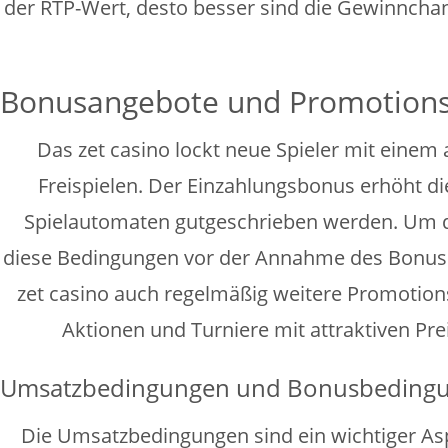
der RTP-Wert, desto besser sind die Gewinnchan
Bonusangebote und Promotions 
Das zet casino lockt neue Spieler mit eine
Freispielen. Der Einzahlungsbonus erhöht di
Spielautomaten gutgeschrieben werden. Um de
diese Bedingungen vor der Annahme des Bonus
zet casino auch regelmäßig weitere Promotion
Aktionen und Turniere mit attraktiven Pr
Umsatzbedingungen und Bonusbedingun
Die Umsatzbedingungen sind ein wichtiger As