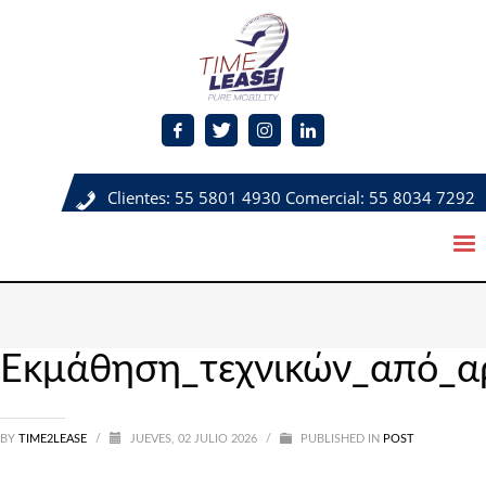
×
Archivos
agosto 2026
julio 2026
junio 2026
mayo 2026
febrero 2026
Clientes:
55 5801 4930
Comercial:
55 8034 7292
septiembre 2025
agosto 2025
julio 2025
agosto 2021
Categorías
Εκμάθηση_τεχνικών_από_α
1_lapapillote08.com_10000
Entertainment
News
BY
TIME2LEASE
/
JUEVES, 02 JULIO 2026
/
PUBLISHED IN
POST
Post
public