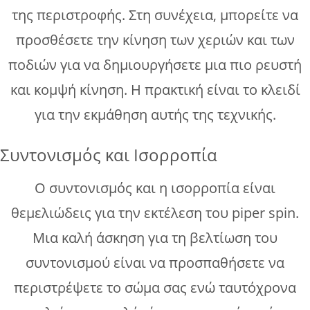
της περιστροφής. Στη συνέχεια, μπορείτε να
προσθέσετε την κίνηση των χεριών και των
ποδιών για να δημιουργήσετε μια πιο ρευστή
και κομψή κίνηση. Η πρακτική είναι το κλειδί
για την εκμάθηση αυτής της τεχνικής.
Συντονισμός και Ισορροπία
Ο συντονισμός και η ισορροπία είναι
θεμελιώδεις για την εκτέλεση του piper spin.
Μια καλή άσκηση για τη βελτίωση του
συντονισμού είναι να προσπαθήσετε να
περιστρέψετε το σώμα σας ενώ ταυτόχρονα