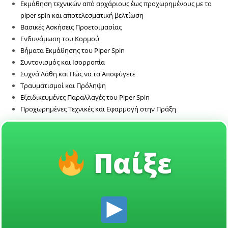
Εκμάθηση τεχνικών από αρχάριους έως προχωρημένους με το
Sin categoría
piper spin και αποτελεσματική βελτίωση
Βασικές Ασκήσεις Προετοιμασίας
Ενδυνάμωση του Κορμού
Βήματα Εκμάθησης του Piper Spin
Συντονισμός και Ισορροπία
Συχνά Λάθη και Πώς να τα Αποφύγετε
Τραυματισμοί και Πρόληψη
Εξειδικευμένες Παραλλαγές του Piper Spin
Προχωρημένες Τεχνικές και Εφαρμογή στην Πράξη
Παίξε