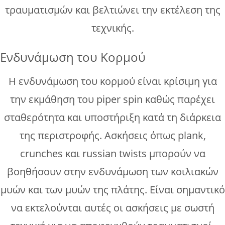
τραυματισμών και βελτιώνει την εκτέλεση της
τεχνικής.
Ενδυνάμωση του Κορμού
Η ενδυνάμωση του κορμού είναι κρίσιμη για
την εκμάθηση του piper spin καθώς παρέχει
σταθερότητα και υποστήριξη κατά τη διάρκεια
της περιστροφής. Ασκήσεις όπως plank,
crunches και russian twists μπορούν να
βοηθήσουν στην ενδυνάμωση των κοιλιακών
μυών και των μυών της πλάτης. Είναι σημαντικό
να εκτελούνται αυτές οι ασκήσεις με σωστή