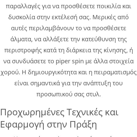
παραλλαγές για να προσθέσετε ποικιλία και
δυσκολία στην εκτέλεσή σας. Μερικές από
αυτές περιλαμβάνουν το να προσθέσετε
άλματα, να αλλάξετε την κατεύθυνση της
περιστροφής κατά τη διάρκεια της κίνησης, ή
να συνδυάσετε το piper spin με άλλα στοιχεία
χορού. Η δημιουργικότητα και η πειραματισμός
είναι σημαντικά για την ανάπτυξη του
προσωπικού σας στυλ.
Προχωρημένες Τεχνικές και
Εφαρμογή στην Πράξη