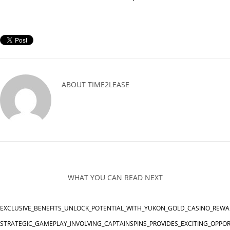
ABOUT
TIME2LEASE
WHAT YOU CAN READ NEXT
EXCLUSIVE_BENEFITS_UNLOCK_POTENTIAL_WITH_YUKON_GOLD_CASINO_REW
STRATEGIC_GAMEPLAY_INVOLVING_CAPTAINSPINS_PROVIDES_EXCITING_OPPOR