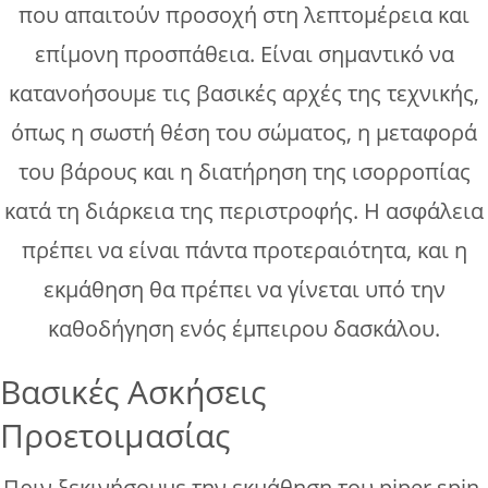
που απαιτούν προσοχή στη λεπτομέρεια και
επίμονη προσπάθεια. Είναι σημαντικό να
κατανοήσουμε τις βασικές αρχές της τεχνικής,
όπως η σωστή θέση του σώματος, η μεταφορά
του βάρους και η διατήρηση της ισορροπίας
κατά τη διάρκεια της περιστροφής. Η ασφάλεια
πρέπει να είναι πάντα προτεραιότητα, και η
εκμάθηση θα πρέπει να γίνεται υπό την
καθοδήγηση ενός έμπειρου δασκάλου.
Βασικές Ασκήσεις
Προετοιμασίας
Πριν ξεκινήσουμε την εκμάθηση του piper spin,