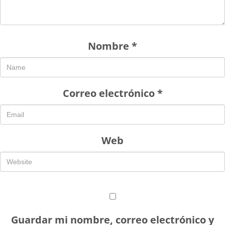
Nombre
*
Correo electrónico
*
Web
Guardar mi nombre, correo electrónico y