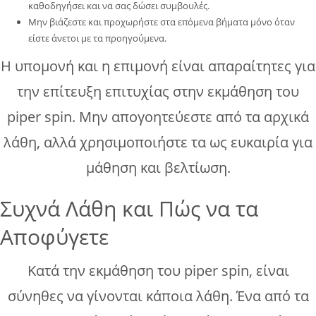
καθοδηγήσει και να σας δώσει συμβουλές.
Μην βιάζεστε και προχωρήστε στα επόμενα βήματα μόνο όταν
είστε άνετοι με τα προηγούμενα.
Η υπομονή και η επιμονή είναι απαραίτητες για
την επίτευξη επιτυχίας στην εκμάθηση του
piper spin. Μην απογοητεύεστε από τα αρχικά
λάθη, αλλά χρησιμοποιήστε τα ως ευκαιρία για
μάθηση και βελτίωση.
Συχνά Λάθη και Πώς να τα
Αποφύγετε
Κατά την εκμάθηση του piper spin, είναι
σύνηθες να γίνονται κάποια λάθη. Ένα από τα