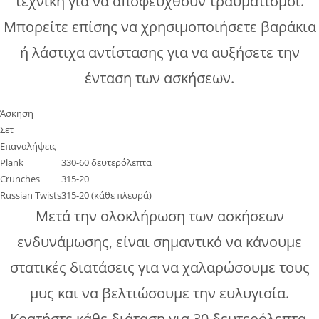
τεχνική για να αποφευχθούν τραυματισμοί.
Μπορείτε επίσης να χρησιμοποιήσετε βαράκια
ή λάστιχα αντίστασης για να αυξήσετε την
ένταση των ασκήσεων.
Άσκηση
Σετ
Επαναλήψεις
Plank
3
30-60 δευτερόλεπτα
Crunches
3
15-20
Russian Twists
3
15-20 (κάθε πλευρά)
Μετά την ολοκλήρωση των ασκήσεων
ενδυνάμωσης, είναι σημαντικό να κάνουμε
στατικές διατάσεις για να χαλαρώσουμε τους
μυς και να βελτιώσουμε την ευλυγισία.
Κρατήστε κάθε διάταση για 30 δευτερόλεπτα,