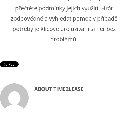
přečtěte podmínky jejich využití. Hrát
zodpovědně a vyhledat pomoc v případě
potřeby je klíčové pro užívání si her bez
problémů.
ABOUT
TIME2LEASE