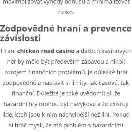
maximalizovat výhody bonusů a minimalizovat
riziko.
Zodpovědné hraní a prevence
závislosti
Hraní
chicken road casino
a dalších kasinových
her by mělo být především zábavou a nikoli
zdrojem finančních problémů. Je důležité hrát
zodpovědně a nastavit si limity, jak časové, tak
finanční. Důležité je také uvědomit si, že
hazardní hry mohou být návykové a že existují
lidé, kteří jsou k nim náchylnější než jiní. Pokud
si hráč myslí, že má problém s hazardními