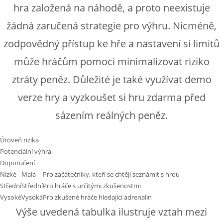
hra založená na náhodě, a proto neexistuje
žádná zaručená strategie pro výhru. Nicméně,
zodpovědný přístup ke hře a nastavení si limitů
může hráčům pomoci minimalizovat riziko
ztráty peněz. Důležité je také využívat demo
verze hry a vyzkoušet si hru zdarma před
sázením reálných peněz.
Úroveň rizika
Potenciální výhra
Doporučení
Nízké
Malá
Pro začátečníky, kteří se chtějí seznámit s hrou
Střední
Střední
Pro hráče s určitými zkušenostmi
Vysoké
Vysoká
Pro zkušené hráče hledající adrenalin
Výše uvedená tabulka ilustruje vztah mezi