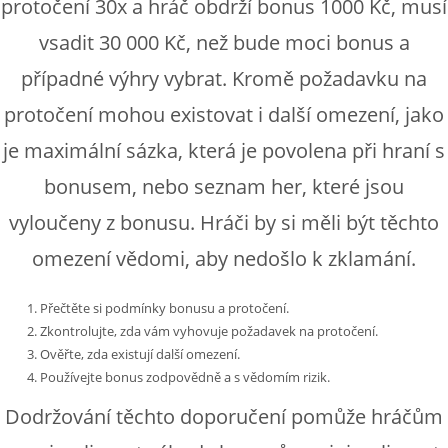
protočení 30x a hráč obdrží bonus 1000 Kč, musí
vsadit 30 000 Kč, než bude moci bonus a
případné výhry vybrat. Kromě požadavku na
protočení mohou existovat i další omezení, jako
je maximální sázka, která je povolena při hraní s
bonusem, nebo seznam her, které jsou
vyloučeny z bonusu. Hráči by si měli být těchto
omezení vědomi, aby nedošlo k zklamání.
Přečtěte si podmínky bonusu a protočení.
Zkontrolujte, zda vám vyhovuje požadavek na protočení.
Ověřte, zda existují další omezení.
Používejte bonus zodpovědně a s vědomím rizik.
Dodržování těchto doporučení pomůže hráčům