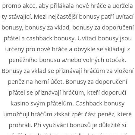
promo akce, aby přilákala nové hráče a udržela
ty stávající. Mezi nejčastější bonusy patří uvítací
bonusy, bonusy za vklad, bonusy za doporučení
přátel a cashback bonusy. Uvítací bonusy jsou
určeny pro nové hráče a obvykle se skládají z
peněžního bonusu a/nebo volných otoček.
Bonusy za vklad se přiznávají hráčům za vložení
peněz na herní účet. Bonusy za doporučení
přátel se přiznávají hráčům, kteří doporučí
kasino svým přátelům. Cashback bonusy
umožňují hráčům získat zpět část peněz, které
prohráli. Při využívání bonusů je důležité si