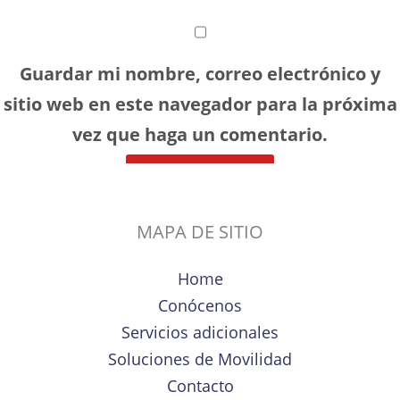
Guardar mi nombre, correo electrónico y
sitio web en este navegador para la próxima
vez que haga un comentario.
MAPA DE SITIO
Home
Conócenos
Servicios adicionales
Soluciones de Movilidad
Contacto