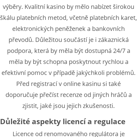
výběry. Kvalitní kasino by mělo nabízet širokou
škálu platebních metod, včetně platebních karet,
elektronických peněženek a bankovních
převodů. Důležitou součástí je i zákaznická
podpora, která by měla být dostupná 24/7 a
měla by být schopna poskytnout rychlou a
efektivní pomoc v případě jakýchkoli problémů.
Před registrací v online kasinu si také
doporučuje přečíst recenze od jiných hráčů a
zjistit, jaké jsou jejich zkušenosti.
Důležité aspekty licencí a regulace
Licence od renomovaného regulátora je