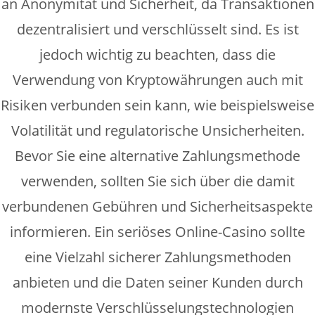
an Anonymität und Sicherheit, da Transaktionen
dezentralisiert und verschlüsselt sind. Es ist
jedoch wichtig zu beachten, dass die
Verwendung von Kryptowährungen auch mit
Risiken verbunden sein kann, wie beispielsweise
Volatilität und regulatorische Unsicherheiten.
Bevor Sie eine alternative Zahlungsmethode
verwenden, sollten Sie sich über die damit
verbundenen Gebühren und Sicherheitsaspekte
informieren. Ein seriöses Online-Casino sollte
eine Vielzahl sicherer Zahlungsmethoden
anbieten und die Daten seiner Kunden durch
modernste Verschlüsselungstechnologien