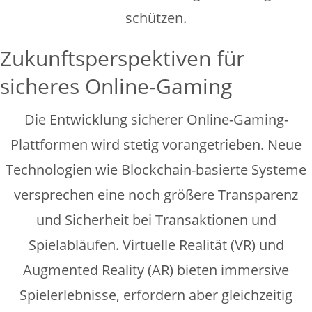
schützen.
Zukunftsperspektiven für
sicheres Online-Gaming
Die Entwicklung sicherer Online-Gaming-
Plattformen wird stetig vorangetrieben. Neue
Technologien wie Blockchain-basierte Systeme
versprechen eine noch größere Transparenz
und Sicherheit bei Transaktionen und
Spielabläufen. Virtuelle Realität (VR) und
Augmented Reality (AR) bieten immersive
Spielerlebnisse, erfordern aber gleichzeitig