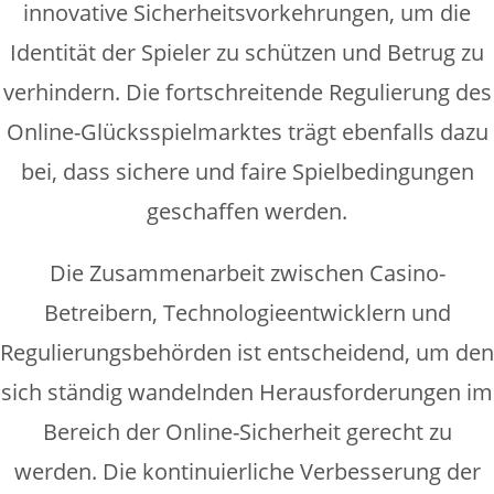
innovative Sicherheitsvorkehrungen, um die
Identität der Spieler zu schützen und Betrug zu
verhindern. Die fortschreitende Regulierung des
Online-Glücksspielmarktes trägt ebenfalls dazu
bei, dass sichere und faire Spielbedingungen
geschaffen werden.
Die Zusammenarbeit zwischen Casino-
Betreibern, Technologieentwicklern und
Regulierungsbehörden ist entscheidend, um den
sich ständig wandelnden Herausforderungen im
Bereich der Online-Sicherheit gerecht zu
werden. Die kontinuierliche Verbesserung der