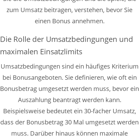
zum Umsatz beitragen, verstehen, bevor Sie
einen Bonus annehmen.
Die Rolle der Umsatzbedingungen und
maximalen Einsatzlimits
Umsatzbedingungen sind ein häufiges Kriterium
bei Bonusangeboten. Sie definieren, wie oft ein
Bonusbetrag umgesetzt werden muss, bevor ein
Auszahlung beantragt werden kann.
Beispielsweise bedeutet ein 30-facher Umsatz,
dass der Bonusbetrag 30 Mal umgesetzt werden
muss. Darüber hinaus können maximale