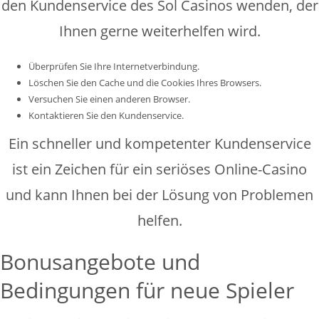
den Kundenservice des Sol Casinos wenden, der
Ihnen gerne weiterhelfen wird.
Überprüfen Sie Ihre Internetverbindung.
Löschen Sie den Cache und die Cookies Ihres Browsers.
Versuchen Sie einen anderen Browser.
Kontaktieren Sie den Kundenservice.
Ein schneller und kompetenter Kundenservice
ist ein Zeichen für ein seriöses Online-Casino
und kann Ihnen bei der Lösung von Problemen
helfen.
Bonusangebote und
Bedingungen für neue Spieler