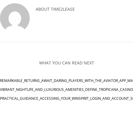
ABOUT
TIME2LEASE
WHAT YOU CAN READ NEXT
REMARKABLE_RETURNS_AWAIT_DARING_PLAYERS_WITH_THE_AVIATOR_APP_MAX
VIBRANT_NIGHTLIFE_AND_LUXURIOUS_AMENITIES_DEFINE_TROPICANA_CASINO
PRACTICAL_GUIDANCE_ACCESSING_YOUR_WINSPIRIT_LOGIN_AND_ACCOUNT_SE