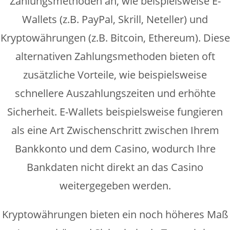
Zahlungsmethoden an, wie beispielsweise E-
Wallets (z.B. PayPal, Skrill, Neteller) und
Kryptowährungen (z.B. Bitcoin, Ethereum). Diese
alternativen Zahlungsmethoden bieten oft
zusätzliche Vorteile, wie beispielsweise
schnellere Auszahlungszeiten und erhöhte
Sicherheit. E-Wallets beispielsweise fungieren
als eine Art Zwischenschritt zwischen Ihrem
Bankkonto und dem Casino, wodurch Ihre
Bankdaten nicht direkt an das Casino
weitergegeben werden.
Kryptowährungen bieten ein noch höheres Maß