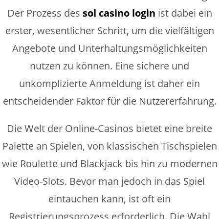
Der Prozess des
sol casino login
ist dabei ein
erster, wesentlicher Schritt, um die vielfältigen
Angebote und Unterhaltungsmöglichkeiten
nutzen zu können. Eine sichere und
unkomplizierte Anmeldung ist daher ein
entscheidender Faktor für die Nutzererfahrung.
Die Welt der Online-Casinos bietet eine breite
Palette an Spielen, von klassischen Tischspielen
wie Roulette und Blackjack bis hin zu modernen
Video-Slots. Bevor man jedoch in das Spiel
eintauchen kann, ist oft ein
Registrierungsprozess erforderlich. Die Wahl