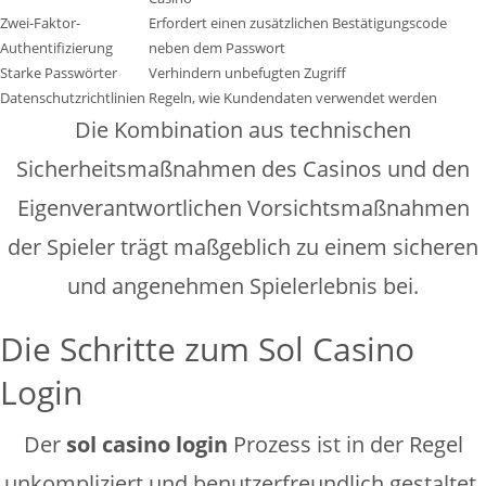
Zwei-Faktor-
Erfordert einen zusätzlichen Bestätigungscode
Authentifizierung
neben dem Passwort
Starke Passwörter
Verhindern unbefugten Zugriff
Datenschutzrichtlinien
Regeln, wie Kundendaten verwendet werden
Die Kombination aus technischen
Sicherheitsmaßnahmen des Casinos und den
Eigenverantwortlichen Vorsichtsmaßnahmen
der Spieler trägt maßgeblich zu einem sicheren
und angenehmen Spielerlebnis bei.
Die Schritte zum Sol Casino
Login
Der
sol casino login
Prozess ist in der Regel
unkompliziert und benutzerfreundlich gestaltet.