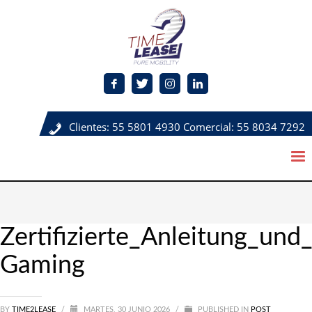
×
Archivos
agosto 2026
julio 2026
junio 2026
mayo 2026
febrero 2026
Clientes:
55 5801 4930
Comercial:
55 8034 7292
septiembre 2025
agosto 2025
julio 2025
agosto 2021
Categorías
Zertifizierte_Anleitung_und
1_lapapillote08.com_10000
Entertainment
Gaming
News
Post
public
BY
TIME2LEASE
/
MARTES, 30 JUNIO 2026
/
PUBLISHED IN
POST