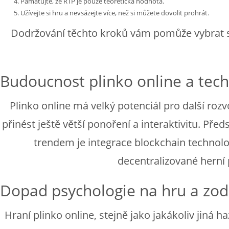
Pamatujte, že RTP je pouze teoretická hodnota.
Užívejte si hru a nevsázejte více, než si můžete dovolit prohrát.
Dodržování těchto kroků vám pomůže vybrat si
Budoucnost plinko online a tech
Plinko online má velký potenciál pro další rozvo
přinést ještě větší ponoření a interaktivitu. Před
trendem je integrace blockchain technolo
decentralizované herní 
Dopad psychologie na hru a zo
Hraní plinko online, stejně jako jakákoliv jiná