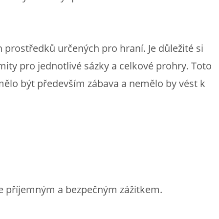
 prostředků určených pro hraní. Je důležité si
mity pro jednotlivé sázky a celkové prohry. Toto
 mělo být především zábava a nemělo by vést k
ude příjemným a bezpečným zážitkem.