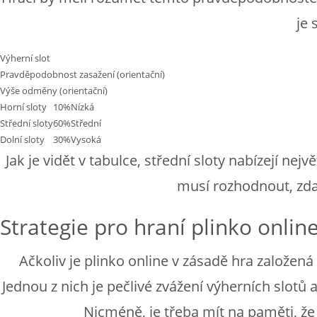
je 
Výherní slot
Pravděpodobnost zasažení (orientační)
Výše odměny (orientační)
Horní sloty
10%
Nízká
Střední sloty
60%
Střední
Dolní sloty
30%
Vysoká
Jak je vidět v tabulce, střední sloty nabízejí ne
musí rozhodnout, zda 
Strategie pro hraní plinko onlin
Ačkoliv je plinko online v zásadě hra založená
Jednou z nich je pečlivé zvážení výherních slotů a
Nicméně, je třeba mít na paměti, že