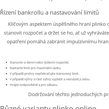
Řízení bankrollu a nastavování limitů
Klíčovým aspektem úspěšného hraní plinko onli
stanovit rozpočet a držet se ho, ať už vyhrávát
opatření pomáhá zabránit impulzivnímu hraní 
Stanovte si denní nebo týdenní rozpočet.
Nastavte limit pro maximální sázku.
V případě prohry nepřekračujte stanovený limit.
V případě výhry si část výhry vyplatit a nevsázet ji celou.
Hrajte zodpovědně a pro zábavu.
Dodržování těchto jednoduchých pra
Různé varianty plinko online