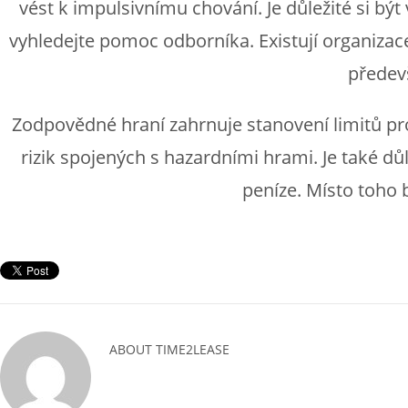
vést k impulsivnímu chování. Je důležité si bý
vyhledejte pomoc odborníka. Existují organiza
předev
Zodpovědné hraní zahrnuje stanovení limitů pr
rizik spojených s hazardními hrami. Je také dů
peníze. Místo toho 
ABOUT
TIME2LEASE