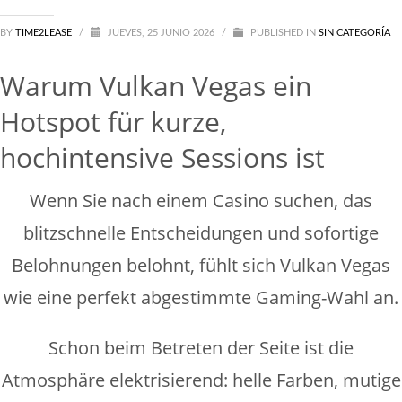
Sin categoría
BY
TIME2LEASE
/
JUEVES, 25 JUNIO 2026
/
PUBLISHED IN
SIN CATEGORÍA
Warum Vulkan Vegas ein
Hotspot für kurze,
hochintensive Sessions ist
Wenn Sie nach einem Casino suchen, das
blitzschnelle Entscheidungen und sofortige
Belohnungen belohnt, fühlt sich Vulkan Vegas
wie eine perfekt abgestimmte Gaming-Wahl an.
Schon beim Betreten der Seite ist die
Atmosphäre elektrisierend: helle Farben, mutige