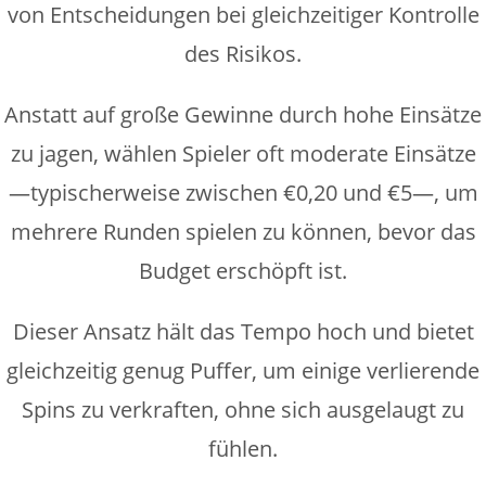
von Entscheidungen bei gleichzeitiger Kontrolle
des Risikos.
Anstatt auf große Gewinne durch hohe Einsätze
zu jagen, wählen Spieler oft moderate Einsätze
—typischerweise zwischen €0,20 und €5—, um
mehrere Runden spielen zu können, bevor das
Budget erschöpft ist.
Dieser Ansatz hält das Tempo hoch und bietet
gleichzeitig genug Puffer, um einige verlierende
Spins zu verkraften, ohne sich ausgelaugt zu
fühlen.