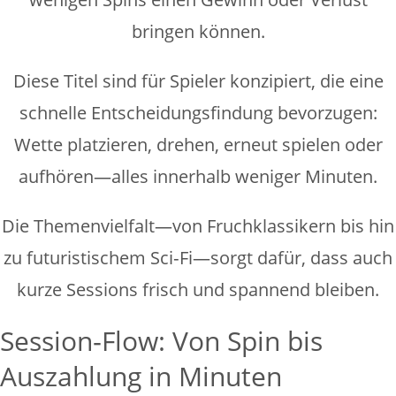
bringen können.
Diese Titel sind für Spieler konzipiert, die eine
schnelle Entscheidungsfindung bevorzugen:
Wette platzieren, drehen, erneut spielen oder
aufhören—alles innerhalb weniger Minuten.
Die Themenvielfalt—von Fruchklassikern bis hin
zu futuristischem Sci‑Fi—sorgt dafür, dass auch
kurze Sessions frisch und spannend bleiben.
Session‑Flow: Von Spin bis
Auszahlung in Minuten