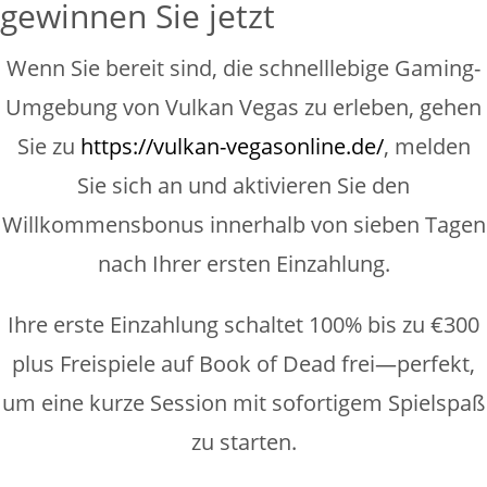
gewinnen Sie jetzt
Wenn Sie bereit sind, die schnelllebige Gaming-
Umgebung von Vulkan Vegas zu erleben, gehen
Sie zu
https://vulkan-vegasonline.de/
, melden
Sie sich an und aktivieren Sie den
Willkommensbonus innerhalb von sieben Tagen
nach Ihrer ersten Einzahlung.
Ihre erste Einzahlung schaltet 100% bis zu €300
plus Freispiele auf Book of Dead frei—perfekt,
um eine kurze Session mit sofortigem Spielspaß
zu starten.