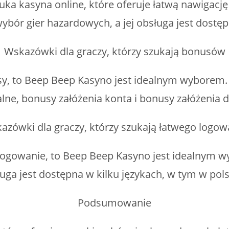
uka kasyna online, które oferuje łatwą nawigację
ybór gier hazardowych, a jej obsługa jest dostęp
Wskazówki dla graczy, którzy szukają bonusów
nusy, to Beep Beep Kasyno jest idealnym wyborem
lne, bonusy załóżenia konta i bonusy załóżenia 
azówki dla graczy, którzy szukają łatwego logow
e logowanie, to Beep Beep Kasyno jest idealnym w
uga jest dostępna w kilku językach, w tym w pol
Podsumowanie