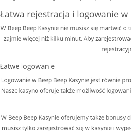
Łatwa rejestracja i logowanie 
W Beep Beep Kasynie nie musisz się martwić o tru
zajmie więcej niż kilku minut. Aby zarejestrowa
rejestracy
Łatwe logowanie
Logowanie w Beep Beep Kasynie jest równie pros
Nasze kasyno oferuje także możliwość logowania
W Beep Beep Kasynie oferujemy także bonusy d
musisz tylko zarejestrować się w kasynie i wyp