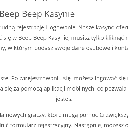
w Beep Beep Kasynie
dną rejestrację i logowanie. Nasze kasyno oferuj
ć się w Beep Beep Kasynie, musisz tylko kliknąć na
jny, w którym podasz swoje dane osobowe i kon
te. Po zarejestrowaniu się, możesz logować się
 się za pomocą aplikacji mobilnych, co pozwala
jesteś.
la nowych graczy, które mogą pomóc Ci zwiększy
ełnić formularz rejestracyjny. Następnie, możes