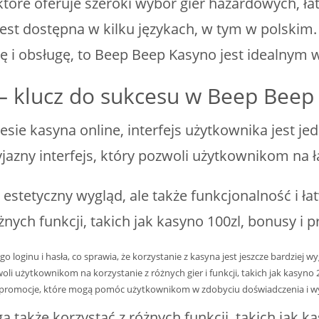
tóre oferuje szeroki wybór gier hazardowych, łat
jest dostępna w kilku językach, w tym w polskim. 
ę i obsługę, to Beep Beep Kasyno jest idealnym
 – klucz do sukcesu w Beep Beep
sie kasyna online, interfejs użytkownika jest je
jazny interfejs, który pozwoli użytkownikom na ła
o estetyczny wygląd, ale także funkcjonalność i 
nych funkcji, takich jak kasyno 100zl, bonusy i p
oginu i hasła, co sprawia, że korzystanie z kasyna jest jeszcze bardziej w
li użytkownikom na korzystanie z różnych gier i funkcji, takich jak kasyno 
i promocje, które mogą pomóc użytkownikom w zdobyciu doświadczenia i w
także korzystać z różnych funkcji, takich jak ka