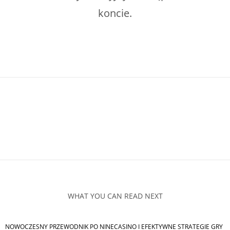
koncie.
WHAT YOU CAN READ NEXT
NOWOCZESNY PRZEWODNIK PO NINECASINO I EFEKTYWNE STRATEGIE GRY