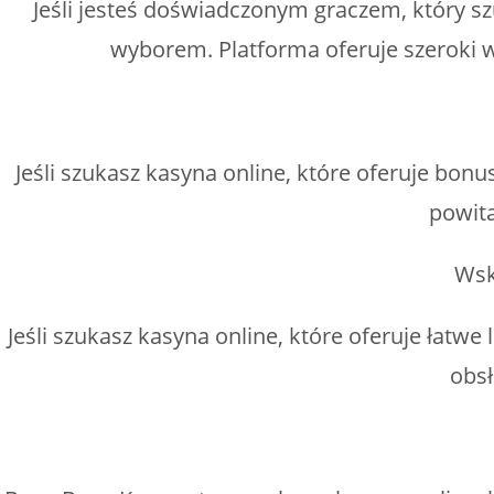
Jeśli jesteś doświadczonym graczem, który sz
wyborem. Platforma oferuje szeroki w
Jeśli szukasz kasyna online, które oferuje bo
powita
Wsk
Jeśli szukasz kasyna online, które oferuje łatw
obsł