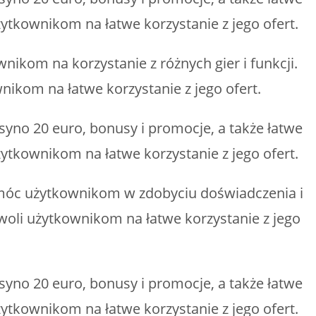
żytkownikom na łatwe korzystanie z jego ofert.
ikom na korzystanie z różnych gier i funkcji.
nikom na łatwe korzystanie z jego ofert.
syno 20 euro, bonusy i promocje, a także łatwe
żytkownikom na łatwe korzystanie z jego ofert.
omóc użytkownikom w zdobyciu doświadczenia i
zwoli użytkownikom na łatwe korzystanie z jego
syno 20 euro, bonusy i promocje, a także łatwe
żytkownikom na łatwe korzystanie z jego ofert.