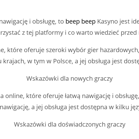
 nawigację i obsługę, to
beep beep
Kasyno jest i
rzystać z tej platformy i co warto wiedzieć przed
, które oferuje szeroki wybór gier hazardowych, 
 krajach, w tym w Polsce, a jej obsługa jest dos
Wskazówki dla nowych graczy
a online, które oferuje łatwą nawigację i obsłu
nawigację, a jej obsługa jest dostępna w kilku j
Wskazówki dla doświadczonych graczy