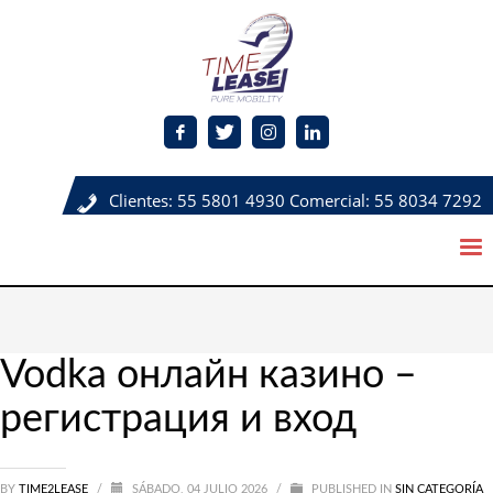
×
Archivos
agosto 2026
julio 2026
junio 2026
mayo 2026
febrero 2026
Clientes:
55 5801 4930
Comercial:
55 8034 7292
septiembre 2025
agosto 2025
julio 2025
agosto 2021
Categorías
Vodka онлайн казино –
1_lapapillote08.com_10000
Entertainment
регистрация и вход
News
Post
public
BY
TIME2LEASE
/
SÁBADO, 04 JULIO 2026
/
PUBLISHED IN
SIN CATEGORÍA