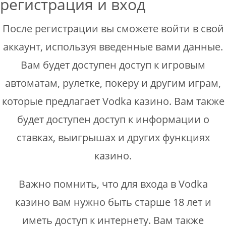
регистрация и вход
После регистрации вы сможете войти в свой
аккаунт, используя введенные вами данные.
Вам будет доступен доступ к игровым
автоматам, рулетке, покеру и другим играм,
которые предлагает Vodka казино. Вам также
будет доступен доступ к информации о
ставках, выигрышах и других функциях
казино.
Важно помнить, что для входа в Vodka
казино вам нужно быть старше 18 лет и
иметь доступ к интернету. Вам также