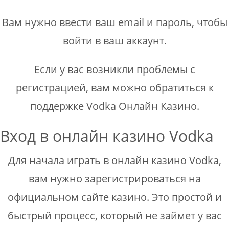
Вам нужно ввести ваш email и пароль, чтобы
войти в ваш аккаунт.
Если у вас возникли проблемы с
регистрацией, вам можно обратиться к
поддержке Vodka Онлайн Казино.
Вход в онлайн казино Vodka
Для начала играть в онлайн казино Vodka,
вам нужно зарегистрироваться на
официальном сайте казино. Это простой и
быстрый процесс, который не займет у вас