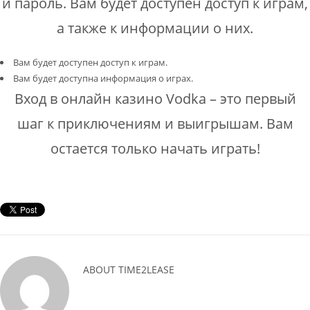
и пароль. Вам будет доступен доступ к играм,
а также к информации о них.
Вам будет доступен доступ к играм.
Вам будет доступна информация о играх.
Вход в онлайн казино Vodka – это первый
шаг к приключениям и выигрышам. Вам
остается только начать играть!
ABOUT
TIME2LEASE