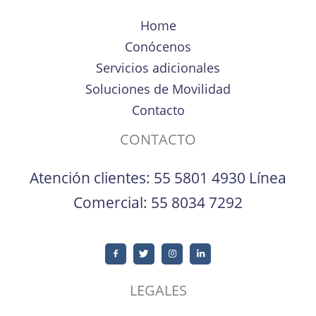
Home
Conócenos
Servicios adicionales
Soluciones de Movilidad
Contacto
CONTACTO
Atención clientes:
55 5801 4930
Línea
Comercial:
55 8034 7292
LEGALES