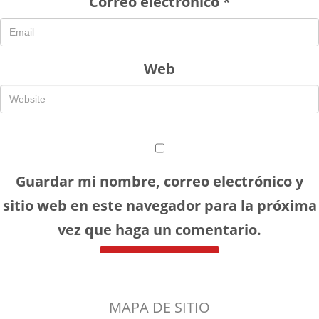
Correo electrónico
*
Web
Guardar mi nombre, correo electrónico y
sitio web en este navegador para la próxima
vez que haga un comentario.
MAPA DE SITIO