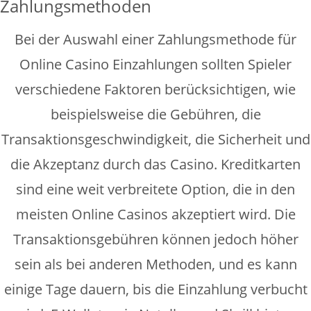
Zahlungsmethoden
Bei der Auswahl einer Zahlungsmethode für
Online Casino Einzahlungen sollten Spieler
verschiedene Faktoren berücksichtigen, wie
beispielsweise die Gebühren, die
Transaktionsgeschwindigkeit, die Sicherheit und
die Akzeptanz durch das Casino. Kreditkarten
sind eine weit verbreitete Option, die in den
meisten Online Casinos akzeptiert wird. Die
Transaktionsgebühren können jedoch höher
sein als bei anderen Methoden, und es kann
einige Tage dauern, bis die Einzahlung verbucht