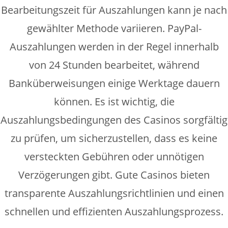
Bearbeitungszeit für Auszahlungen kann je nach
gewählter Methode variieren. PayPal-
Auszahlungen werden in der Regel innerhalb
von 24 Stunden bearbeitet, während
Banküberweisungen einige Werktage dauern
können. Es ist wichtig, die
Auszahlungsbedingungen des Casinos sorgfältig
zu prüfen, um sicherzustellen, dass es keine
versteckten Gebühren oder unnötigen
Verzögerungen gibt. Gute Casinos bieten
transparente Auszahlungsrichtlinien und einen
schnellen und effizienten Auszahlungsprozess.