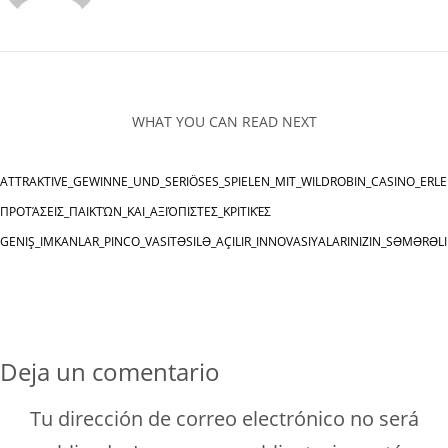
WHAT YOU CAN READ NEXT
ATTRAKTIVE_GEWINNE_UND_SERIÖSES_SPIELEN_MIT_WILDROBIN_CASINO_ERL
ΠΡΟΤΆΣΕΙΣ_ΠΑΙΚΤΏΝ_ΚΑΙ_ΑΞΙΌΠΙΣΤΕΣ_ΚΡΙΤΙΚΈΣ
GENIŞ_IMKANLAR_PINCO_VASITƏSILƏ_AÇILIR_INNOVASIYALARINIZIN_SƏMƏRƏLI
Deja un comentario
Tu dirección de correo electrónico no será