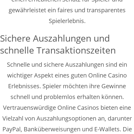
gewährleistet ein faires und transparentes
Spielerlebnis.
Sichere Auszahlungen und
schnelle Transaktionszeiten
Schnelle und sichere Auszahlungen sind ein
wichtiger Aspekt eines guten Online Casino
Erlebnisses. Spieler möchten ihre Gewinne
schnell und problemlos erhalten können.
Vertrauenswürdige Online Casinos bieten eine
Vielzahl von Auszahlungsoptionen an, darunter
PayPal, Banküberweisungen und E-Wallets. Die