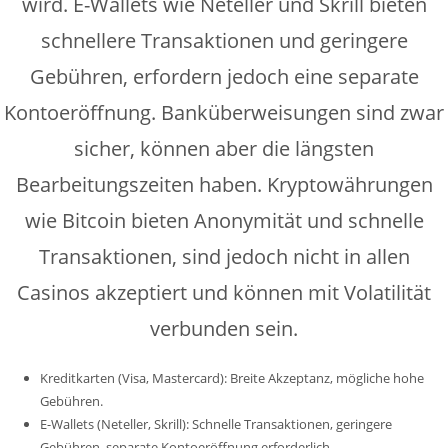
wird. E-Wallets wie Neteller und Skrill bieten
schnellere Transaktionen und geringere
Gebühren, erfordern jedoch eine separate
Kontoeröffnung. Banküberweisungen sind zwar
sicher, können aber die längsten
Bearbeitungszeiten haben. Kryptowährungen
wie Bitcoin bieten Anonymität und schnelle
Transaktionen, sind jedoch nicht in allen
Casinos akzeptiert und können mit Volatilität
verbunden sein.
Kreditkarten (Visa, Mastercard): Breite Akzeptanz, mögliche hohe
Gebühren.
E-Wallets (Neteller, Skrill): Schnelle Transaktionen, geringere
Gebühren, separate Kontoeröffnung erforderlich.