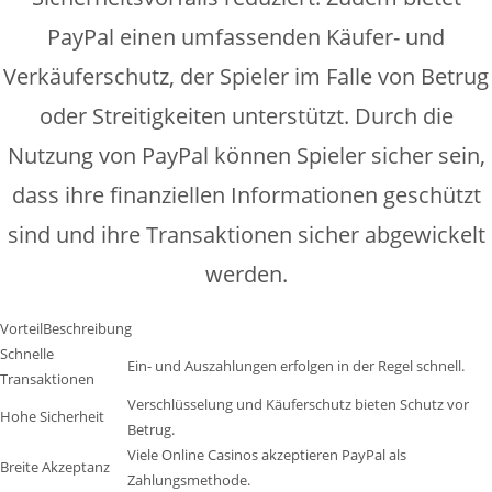
PayPal einen umfassenden Käufer- und
Verkäuferschutz, der Spieler im Falle von Betrug
oder Streitigkeiten unterstützt. Durch die
Nutzung von PayPal können Spieler sicher sein,
dass ihre finanziellen Informationen geschützt
sind und ihre Transaktionen sicher abgewickelt
werden.
VorteilBeschreibung
Schnelle
Ein- und Auszahlungen erfolgen in der Regel schnell.
Transaktionen
Verschlüsselung und Käuferschutz bieten Schutz vor
Hohe Sicherheit
Betrug.
Viele Online Casinos akzeptieren PayPal als
Breite Akzeptanz
Zahlungsmethode.