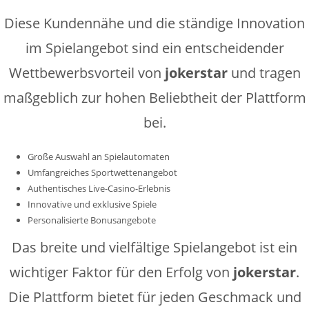
Diese Kundennähe und die ständige Innovation
im Spielangebot sind ein entscheidender
Wettbewerbsvorteil von
jokerstar
und tragen
maßgeblich zur hohen Beliebtheit der Plattform
bei.
Große Auswahl an Spielautomaten
Umfangreiches Sportwettenangebot
Authentisches Live-Casino-Erlebnis
Innovative und exklusive Spiele
Personalisierte Bonusangebote
Das breite und vielfältige Spielangebot ist ein
wichtiger Faktor für den Erfolg von
jokerstar
.
Die Plattform bietet für jeden Geschmack und