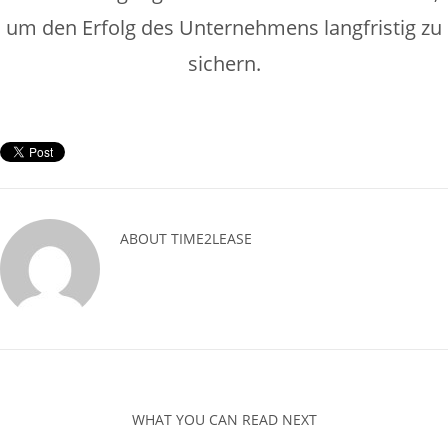
um den Erfolg des Unternehmens langfristig zu
sichern.
ABOUT
TIME2LEASE
WHAT YOU CAN READ NEXT