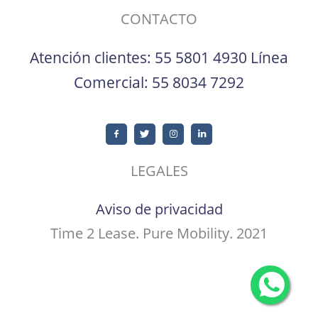
CONTACTO
Atención clientes:
55 5801 4930
Línea
Comercial:
55 8034 7292
LEGALES
Aviso de privacidad
Time 2 Lease. Pure Mobility. 2021
Home
Conócenos
Servicios Adicionales
Soluciones de Movilidad
Contacto
Cotizador Autos
Cotizador Motos