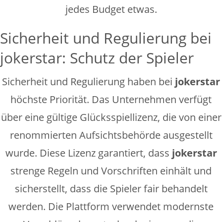
jedes Budget etwas.
Sicherheit und Regulierung bei
jokerstar: Schutz der Spieler
Sicherheit und Regulierung haben bei
jokerstar
höchste Priorität. Das Unternehmen verfügt
über eine gültige Glücksspiellizenz, die von einer
renommierten Aufsichtsbehörde ausgestellt
wurde. Diese Lizenz garantiert, dass
jokerstar
strenge Regeln und Vorschriften einhält und
sicherstellt, dass die Spieler fair behandelt
werden. Die Plattform verwendet modernste