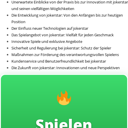
Unerwartete Einblicke von der Praxis bis zur Innovation mit jokerstar
Sin categoría
und seinen vielfältigen Möglichkeiten
Die Entwicklung von jokerstar: Von den Anfängen bis zur heutigen
Position
Der Einfluss neuer Technologien auf jokerstar
Das Spielangebot von jokerstar: Vielfalt für jeden Geschmack
Innovative Spiele und exklusive Angebote
Sicherheit und Regulierung bei jokerstar: Schutz der Spieler
Maßnahmen zur Förderung des verantwortungsvollen Spielens
Kundenservice und Benutzerfreundlichkeit bei jokerstar
Die Zukunft von jokerstar: Innovationen und neue Perspektiven
Spielen