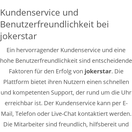
Kundenservice und
Benutzerfreundlichkeit bei
jokerstar
Ein hervorragender Kundenservice und eine
hohe Benutzerfreundlichkeit sind entscheidende
Faktoren für den Erfolg von
jokerstar
. Die
Plattform bietet ihren Nutzern einen schnellen
und kompetenten Support, der rund um die Uhr
erreichbar ist. Der Kundenservice kann per E-
Mail, Telefon oder Live-Chat kontaktiert werden.
Die Mitarbeiter sind freundlich, hilfsbereit und