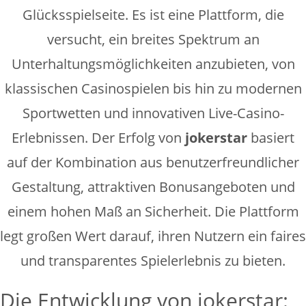
Glücksspielseite. Es ist eine Plattform, die
versucht, ein breites Spektrum an
Unterhaltungsmöglichkeiten anzubieten, von
klassischen Casinospielen bis hin zu modernen
Sportwetten und innovativen Live-Casino-
Erlebnissen. Der Erfolg von
jokerstar
basiert
auf der Kombination aus benutzerfreundlicher
Gestaltung, attraktiven Bonusangeboten und
einem hohen Maß an Sicherheit. Die Plattform
legt großen Wert darauf, ihren Nutzern ein faires
und transparentes Spielerlebnis zu bieten.
Die Entwicklung von jokerstar: