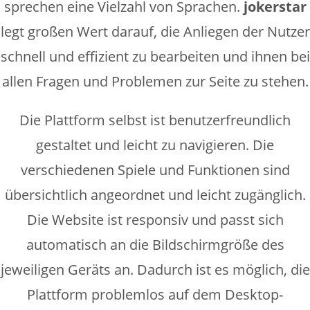
sprechen eine Vielzahl von Sprachen.
jokerstar
legt großen Wert darauf, die Anliegen der Nutzer
schnell und effizient zu bearbeiten und ihnen bei
allen Fragen und Problemen zur Seite zu stehen.
Die Plattform selbst ist benutzerfreundlich
gestaltet und leicht zu navigieren. Die
verschiedenen Spiele und Funktionen sind
übersichtlich angeordnet und leicht zugänglich.
Die Website ist responsiv und passt sich
automatisch an die Bildschirmgröße des
jeweiligen Geräts an. Dadurch ist es möglich, die
Plattform problemlos auf dem Desktop-