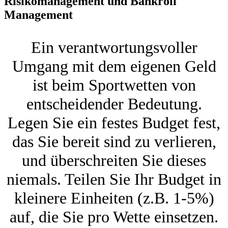
Risikomanagement und Bankroll
Management
Ein verantwortungsvoller
Umgang mit dem eigenen Geld
ist beim Sportwetten von
entscheidender Bedeutung.
Legen Sie ein festes Budget fest,
das Sie bereit sind zu verlieren,
und überschreiten Sie dieses
niemals. Teilen Sie Ihr Budget in
kleinere Einheiten (z.B. 1-5%)
auf, die Sie pro Wette einsetzen.