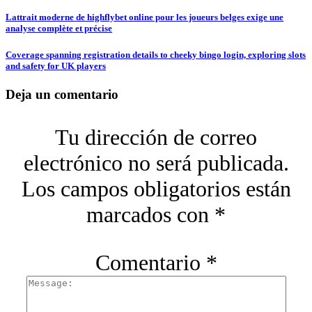
Lattrait moderne de highflybet online pour les joueurs belges exige une
analyse complète et précise
Coverage spanning registration details to cheeky bingo login, exploring slots
and safety for UK players
Deja un comentario
Tu dirección de correo
electrónico no será publicada.
Los campos obligatorios están
marcados con
*
Comentario
*