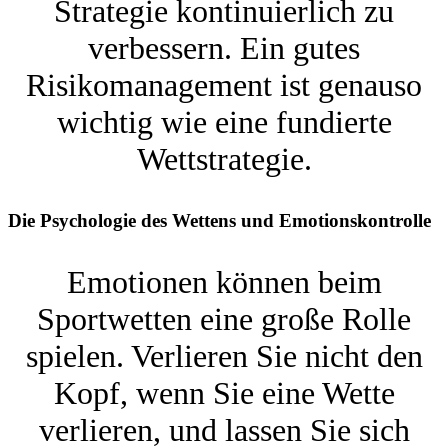
Strategie kontinuierlich zu
verbessern. Ein gutes
Risikomanagement ist genauso
wichtig wie eine fundierte
Wettstrategie.
Die Psychologie des Wettens und Emotionskontrolle
Emotionen können beim
Sportwetten eine große Rolle
spielen. Verlieren Sie nicht den
Kopf, wenn Sie eine Wette
verlieren, und lassen Sie sich