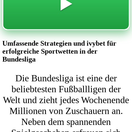
▶️
Umfassende Strategien und ivybet für
erfolgreiche Sportwetten in der
Bundesliga
Die Bundesliga ist eine der
beliebtesten Fußballligen der
Welt und zieht jedes Wochenende
Millionen von Zuschauern an.
Neben dem spannenden