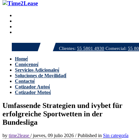
Clientes:
55 5801 4930
Comercial:
55 8
Home
Conócenos
Servicios Adicionales
Soluciones de Movilidad
Contacto
Cotizador Autos
Cotizador Motos
Umfassende Strategien und ivybet für
erfolgreiche Sportwetten in der
Bundesliga
by
time2lease
/
jueves, 09 julio 2026
/
Published in
Sin categoría