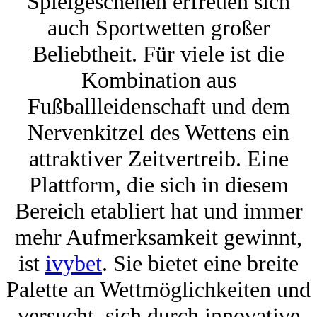
Spielgeschehen erfreuen sich
auch Sportwetten großer
Beliebtheit. Für viele ist die
Kombination aus
Fußballleidenschaft und dem
Nervenkitzel des Wettens ein
attraktiver Zeitvertreib. Eine
Plattform, die sich in diesem
Bereich etabliert hat und immer
mehr Aufmerksamkeit gewinnt,
ist
ivybet
. Sie bietet eine breite
Palette an Wettmöglichkeiten und
versucht, sich durch innovative