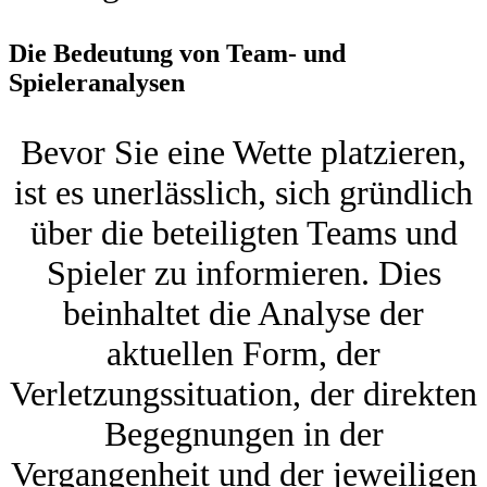
Die Bedeutung von Team- und
Spieleranalysen
Bevor Sie eine Wette platzieren,
ist es unerlässlich, sich gründlich
über die beteiligten Teams und
Spieler zu informieren. Dies
beinhaltet die Analyse der
aktuellen Form, der
Verletzungssituation, der direkten
Begegnungen in der
Vergangenheit und der jeweiligen