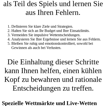
als Teil des Spiels und lernen Sie
aus Ihren Fehlern.
Definieren Sie klare Ziele und Strategien.
Halten Sie sich an Ihr Budget und Ihre Einsatzlimits.
Vermeiden Sie impulsive Wettentscheidungen.
Analysieren Sie Ihre Ergebnisse und lernen Sie aus Fehlern.
Bleiben Sie ruhig und emotionskontrolliert, sowohl bei
Gewinnen als auch bei Verlusten.
Die Einhaltung dieser Schritte
kann Ihnen helfen, einen kühlen
Kopf zu bewahren und rationale
Entscheidungen zu treffen.
Spezielle Wettmärkte und Live-Wetten