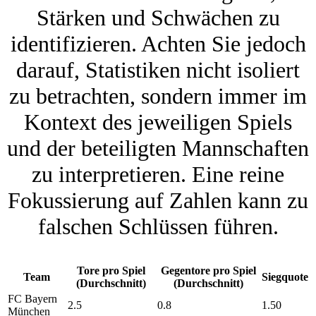
Stärken und Schwächen zu
identifizieren. Achten Sie jedoch
darauf, Statistiken nicht isoliert
zu betrachten, sondern immer im
Kontext des jeweiligen Spiels
und der beteiligten Mannschaften
zu interpretieren. Eine reine
Fokussierung auf Zahlen kann zu
falschen Schlüssen führen.
Tore pro Spiel
Gegentore pro Spiel
Team
Siegquote
(Durchschnitt)
(Durchschnitt)
FC Bayern
2.5
0.8
1.50
München