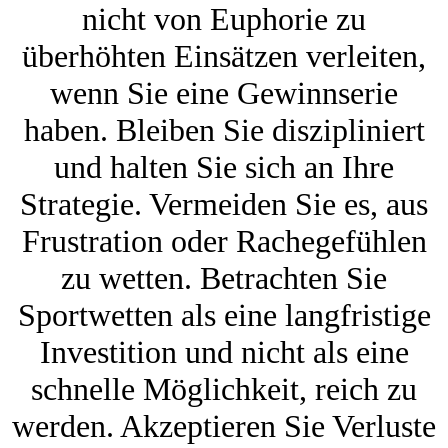
nicht von Euphorie zu
überhöhten Einsätzen verleiten,
wenn Sie eine Gewinnserie
haben. Bleiben Sie diszipliniert
und halten Sie sich an Ihre
Strategie. Vermeiden Sie es, aus
Frustration oder Rachegefühlen
zu wetten. Betrachten Sie
Sportwetten als eine langfristige
Investition und nicht als eine
schnelle Möglichkeit, reich zu
werden. Akzeptieren Sie Verluste