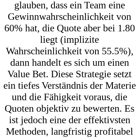
glauben, dass ein Team eine
Gewinnwahrscheinlichkeit von
60% hat, die Quote aber bei 1.80
liegt (implizite
Wahrscheinlichkeit von 55.5%),
dann handelt es sich um einen
Value Bet. Diese Strategie setzt
ein tiefes Verständnis der Materie
und die Fähigkeit voraus, die
Quoten objektiv zu bewerten. Es
ist jedoch eine der effektivsten
Methoden, langfristig profitabel