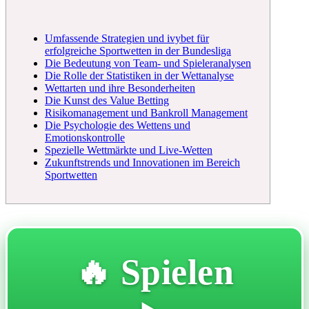
Umfassende Strategien und ivybet für
erfolgreiche Sportwetten in der Bundesliga
Die Bedeutung von Team- und Spieleranalysen
Die Rolle der Statistiken in der Wettanalyse
Wettarten und ihre Besonderheiten
Die Kunst des Value Betting
Risikomanagement und Bankroll Management
Die Psychologie des Wettens und
Emotionskontrolle
Spezielle Wettmärkte und Live-Wetten
Zukunftstrends und Innovationen im Bereich
Sportwetten
🔥 Spielen