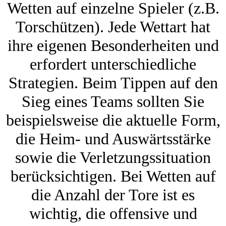
Wetten auf einzelne Spieler (z.B.
Torschützen). Jede Wettart hat
ihre eigenen Besonderheiten und
erfordert unterschiedliche
Strategien. Beim Tippen auf den
Sieg eines Teams sollten Sie
beispielsweise die aktuelle Form,
die Heim- und Auswärtsstärke
sowie die Verletzungssituation
berücksichtigen. Bei Wetten auf
die Anzahl der Tore ist es
wichtig, die offensive und