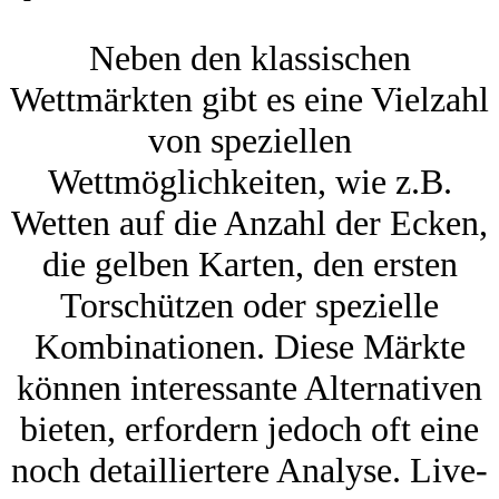
Neben den klassischen
Wettmärkten gibt es eine Vielzahl
von speziellen
Wettmöglichkeiten, wie z.B.
Wetten auf die Anzahl der Ecken,
die gelben Karten, den ersten
Torschützen oder spezielle
Kombinationen. Diese Märkte
können interessante Alternativen
bieten, erfordern jedoch oft eine
noch detailliertere Analyse. Live-