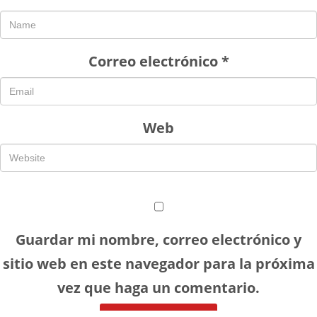
Correo electrónico
*
Web
Guardar mi nombre, correo electrónico y
sitio web en este navegador para la próxima
vez que haga un comentario.