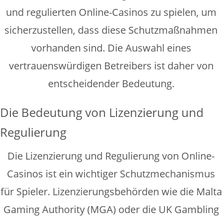
und regulierten Online-Casinos zu spielen, um
sicherzustellen, dass diese Schutzmaßnahmen
vorhanden sind. Die Auswahl eines
vertrauenswürdigen Betreibers ist daher von
entscheidender Bedeutung.
Die Bedeutung von Lizenzierung und
Regulierung
Die Lizenzierung und Regulierung von Online-
Casinos ist ein wichtiger Schutzmechanismus
für Spieler. Lizenzierungsbehörden wie die Malta
Gaming Authority (MGA) oder die UK Gambling