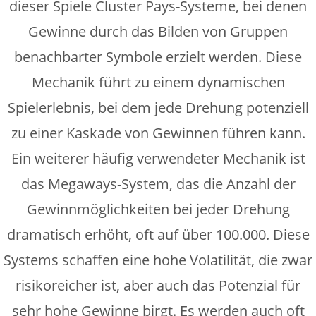
dieser Spiele Cluster Pays-Systeme, bei denen
Gewinne durch das Bilden von Gruppen
benachbarter Symbole erzielt werden. Diese
Mechanik führt zu einem dynamischen
Spielerlebnis, bei dem jede Drehung potenziell
zu einer Kaskade von Gewinnen führen kann.
Ein weiterer häufig verwendeter Mechanik ist
das Megaways-System, das die Anzahl der
Gewinnmöglichkeiten bei jeder Drehung
dramatisch erhöht, oft auf über 100.000. Diese
Systems schaffen eine hohe Volatilität, die zwar
risikoreicher ist, aber auch das Potenzial für
sehr hohe Gewinne birgt. Es werden auch oft