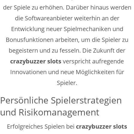
der Spiele zu erhöhen. Darüber hinaus werden
die Softwareanbieter weiterhin an der
Entwicklung neuer Spielmechaniken und
Bonusfunktionen arbeiten, um die Spieler zu
begeistern und zu fesseln. Die Zukunft der
crazybuzzer slots
verspricht aufregende
Innovationen und neue Möglichkeiten für
Spieler.
Persönliche Spielerstrategien
und Risikomanagement
Erfolgreiches Spielen bei
crazybuzzer slots