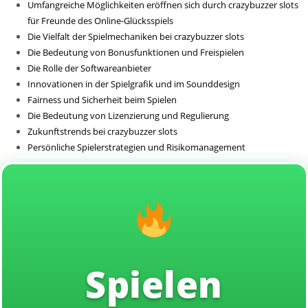
Umfangreiche Möglichkeiten eröffnen sich durch crazybuzzer slots
Sin categoría
für Freunde des Online-Glücksspiels
Die Vielfalt der Spielmechaniken bei crazybuzzer slots
Die Bedeutung von Bonusfunktionen und Freispielen
Die Rolle der Softwareanbieter
Innovationen in der Spielgrafik und im Sounddesign
Fairness und Sicherheit beim Spielen
Die Bedeutung von Lizenzierung und Regulierung
Zukunftstrends bei crazybuzzer slots
Persönliche Spielerstrategien und Risikomanagement
Spielen