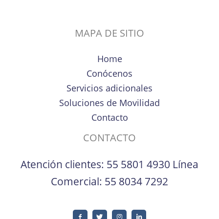
MAPA DE SITIO
Home
Conócenos
Servicios adicionales
Soluciones de Movilidad
Contacto
CONTACTO
Atención clientes:
55 5801 4930
Línea
Comercial:
55 8034 7292