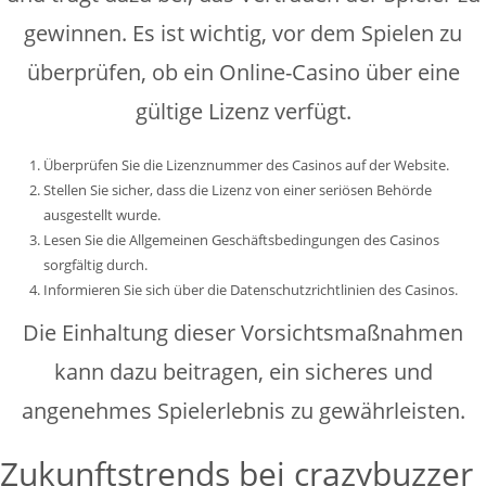
gewinnen. Es ist wichtig, vor dem Spielen zu
überprüfen, ob ein Online-Casino über eine
gültige Lizenz verfügt.
Überprüfen Sie die Lizenznummer des Casinos auf der Website.
Stellen Sie sicher, dass die Lizenz von einer seriösen Behörde
ausgestellt wurde.
Lesen Sie die Allgemeinen Geschäftsbedingungen des Casinos
sorgfältig durch.
Informieren Sie sich über die Datenschutzrichtlinien des Casinos.
Die Einhaltung dieser Vorsichtsmaßnahmen
kann dazu beitragen, ein sicheres und
angenehmes Spielerlebnis zu gewährleisten.
Zukunftstrends bei crazybuzzer