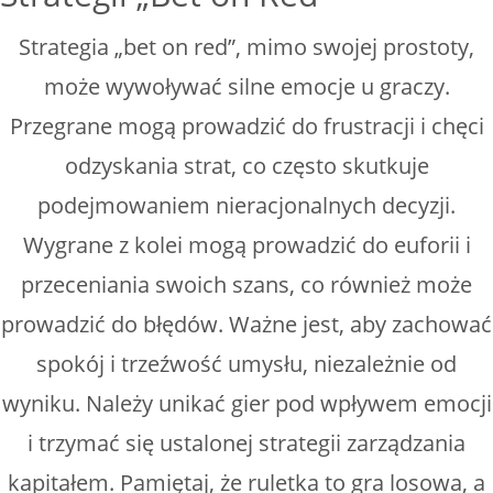
Strategia „bet on red”, mimo swojej prostoty,
może wywoływać silne emocje u graczy.
Przegrane mogą prowadzić do frustracji i chęci
odzyskania strat, co często skutkuje
podejmowaniem nieracjonalnych decyzji.
Wygrane z kolei mogą prowadzić do euforii i
przeceniania swoich szans, co również może
prowadzić do błędów. Ważne jest, aby zachować
spokój i trzeźwość umysłu, niezależnie od
wyniku. Należy unikać gier pod wpływem emocji
i trzymać się ustalonej strategii zarządzania
kapitałem. Pamiętaj, że ruletka to gra losowa, a