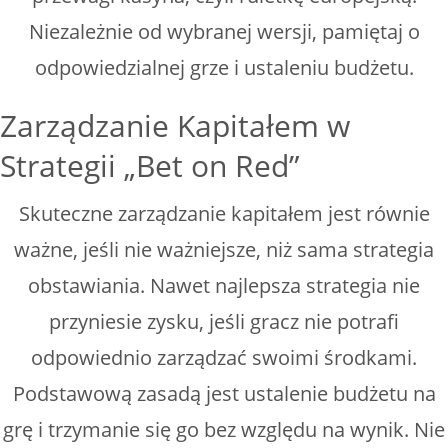
Niezależnie od wybranej wersji, pamiętaj o
odpowiedzialnej grze i ustaleniu budżetu.
Zarządzanie Kapitałem w
Strategii „Bet on Red”
Skuteczne zarządzanie kapitałem jest równie
ważne, jeśli nie ważniejsze, niż sama strategia
obstawiania. Nawet najlepsza strategia nie
przyniesie zysku, jeśli gracz nie potrafi
odpowiednio zarządzać swoimi środkami.
Podstawową zasadą jest ustalenie budżetu na
grę i trzymanie się go bez względu na wynik. Nie