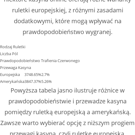
ruletki europejskiej, z różnymi zasadami
dodatkowymi, które mogą wpływać na
prawdopodobieństwo wygranej.
Rodzaj Ruletki
Liczba Pól
Prawdopodobieństwo Trafienia Czerwonego
Przewaga Kasyna
Europejska
37
48.65%
2.7%
Amerykańska
38
47.37%
5.26%
Powyższa tabela jasno ilustruje różnice w
prawdopodobieństwie i przewadze kasyna
pomiędzy ruletką europejską a amerykańską.
Zawsze warto wybierać opcję z niższym progiem
przewagi kasyna, czyli ruletkę europejską.