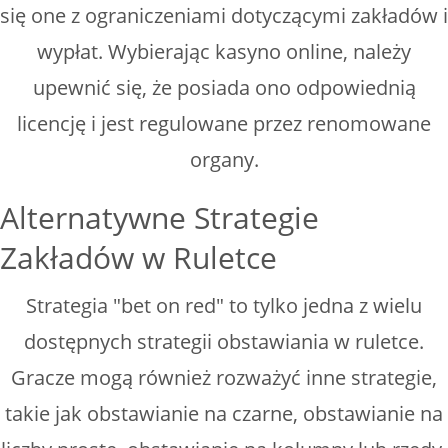
się one z ograniczeniami dotyczącymi zakładów i
wypłat. Wybierając kasyno online, należy
upewnić się, że posiada ono odpowiednią
licencję i jest regulowane przez renomowane
organy.
Alternatywne Strategie
Zakładów w Ruletce
Strategia "bet on red" to tylko jedna z wielu
dostępnych strategii obstawiania w ruletce.
Gracze mogą również rozważyć inne strategie,
takie jak obstawianie na czarne, obstawianie na