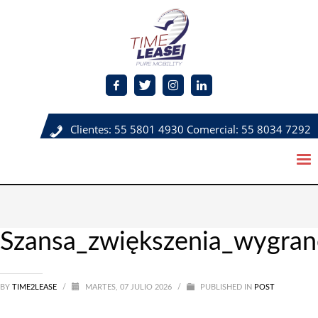
×
Archivos
agosto 2026
julio 2026
junio 2026
mayo 2026
febrero 2026
Clientes:
55 5801 4930
Comercial:
55 8034 7292
septiembre 2025
agosto 2025
julio 2025
agosto 2021
Categorías
Szansa_zwiększenia_wygrane
1_lapapillote08.com_10000
Entertainment
News
BY
TIME2LEASE
/
MARTES, 07 JULIO 2026
/
PUBLISHED IN
POST
Post
public