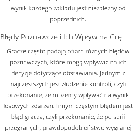
wynik każdego zakładu jest niezależny od
poprzednich.
Błędy Poznawcze i Ich Wpływ na Grę
Gracze często padają ofiarą różnych błędów
poznawczych, które mogą wpływać na ich
decyzje dotyczące obstawiania. Jednym z
najczęstszych jest złudzenie kontroli, czyli
przekonanie, że możemy wpływać na wynik
losowych zdarzeń. Innym częstym błędem jest
błąd gracza, czyli przekonanie, że po serii
przegranych, prawdopodobieństwo wygranej