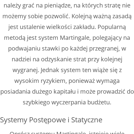
należy grać na pieniądze, na których stratę nie
możemy sobie pozwolić. Kolejną ważną zasadą
jest ustalenie wielkości zakładu. Popularną
metodą jest system Martingale, polegający na
podwajaniu stawki po każdej przegranej, w
nadziei na odzyskanie strat przy kolejnej
wygranej. Jednak system ten wiąże się z
wysokim ryzykiem, ponieważ wymaga
posiadania dużego kapitału i może prowadzić do
szybkiego wyczerpania budżetu.
Systemy Postępowe i Statyczne
Oprócz systemu Martingale, istnieje wiele