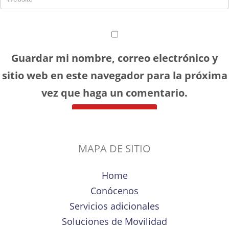
Guardar mi nombre, correo electrónico y
sitio web en este navegador para la próxima
vez que haga un comentario.
MAPA DE SITIO
Home
Conócenos
Servicios adicionales
Soluciones de Movilidad