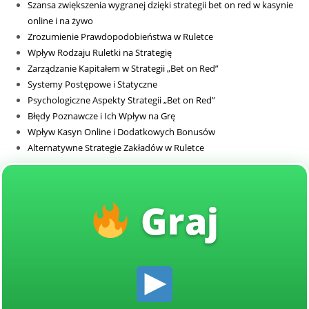
Szansa zwiększenia wygranej dzięki strategii bet on red w kasynie
Sin categoría
online i na żywo
Zrozumienie Prawdopodobieństwa w Ruletce
Wpływ Rodzaju Ruletki na Strategię
Zarządzanie Kapitałem w Strategii „Bet on Red”
Systemy Postępowe i Statyczne
Psychologiczne Aspekty Strategii „Bet on Red”
Błędy Poznawcze i Ich Wpływ na Grę
Wpływ Kasyn Online i Dodatkowych Bonusów
Alternatywne Strategie Zakładów w Ruletce
Graj