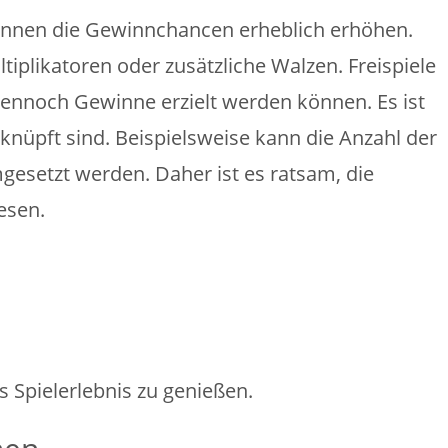
 können die Gewinnchancen erheblich erhöhen.
iplikatoren oder zusätzliche Walzen. Freispiele
dennoch Gewinne erzielt werden können. Es ist
nüpft sind. Beispielsweise kann die Anzahl der
gesetzt werden. Daher ist es ratsam, die
esen.
 Spielerlebnis zu genießen.