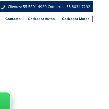
Clientes:
55 5801 4930
Comercial:
55 8034 7292
×
buzzer_slots_erwarten_Sie
Contacto
Cotizador Autos
Cotizador Motos