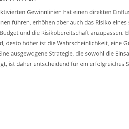
tivierten Gewinnlinien hat einen direkten Einflu
en führen, erhöhen aber auch das Risiko eines s
Budget und die Risikobereitschaft anzupassen. Eb
nd, desto höher ist die Wahrscheinlichkeit, eine 
ine ausgewogene Strategie, die sowohl die Einsa
gt, ist daher entscheidend für ein erfolgreiches S