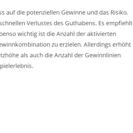
ss auf die potenziellen Gewinne und das Risiko.
chnellen Verlustes des Guthabens. Es empfiehlt
enso wichtig ist die Anzahl der aktivierten
Gewinnkombination zu erzielen. Allerdings erhöht
tzhöhe als auch die Anzahl der Gewinnlinien
pielerlebnis.