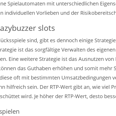
edene Spielautomaten mit unterschiedlichen Eigens
n individuellen Vorlieben und der Risikobereitsch
razybuzzer slots
cksspiele sind, gibt es dennoch einige Strategi
ategie ist das sorgfältige Verwalten des eigenen 
lten. Eine weitere Strategie ist das Ausnutzen v
nnen das Guthaben erhöhen und somit mehr Spiel
diese oft mit bestimmten Umsatzbedingungen ve
n hilfreich sein. Der RTP-Wert gibt an, wie viel 
eschüttet wird. Je höher der RTP-Wert, desto bes
spielen