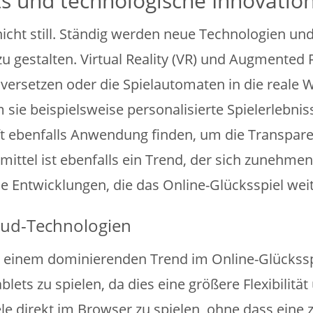
ts und technologische Innovatio
icht still. Ständig werden neue Technologien und
gestalten. Virtual Reality (VR) und Augmented Re
versetzen oder die Spielautomaten in die reale We
m sie beispielsweise personalisierte Spielerlebni
 ebenfalls Anwendung finden, um die Transparen
ttel ist ebenfalls ein Trend, der sich zunehmen
e Entwicklungen, die das Online-Glücksspiel weit
oud-Technologien
zu einem dominierenden Trend im Online-Glückss
blets zu spielen, da dies eine größere Flexibilitä
le direkt im Browser zu spielen, ohne dass ein