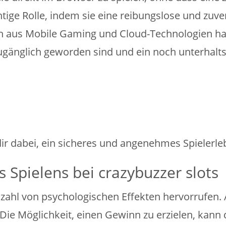
tige Rolle, indem sie eine reibungslose und zuve
n aus Mobile Gaming und Cloud-Technologien hat 
gänglich geworden sind und ein noch unterhalts
ir dabei, ein sicheres und angenehmes Spielerle
 Spielens bei crazybuzzer slots
lzahl von psychologischen Effekten hervorrufen.
Die Möglichkeit, einen Gewinn zu erzielen, kann