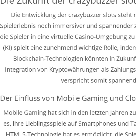
Die Zukunft der crazybuzzer slo
Die Entwicklung der crazybuzzer slots steht n
Spielerlebnis noch immersiver und spannender zu 
die Spieler in eine virtuelle Casino-Umgebung zu 
(KI) spielt eine zunehmend wichtige Rolle, inde
Blockchain-Technologien könnten in Zukunft
Integration von Kryptowährungen als Zahlungsmi
verspricht somit spannend
Der Einfluss von Mobile Gaming und Cl
Mobile Gaming hat sich in den letzten Jahren 
es, ihre Lieblingsspiele auf Smartphones und Ta
HTML5-Technologie hat es ermöglicht, die Spie