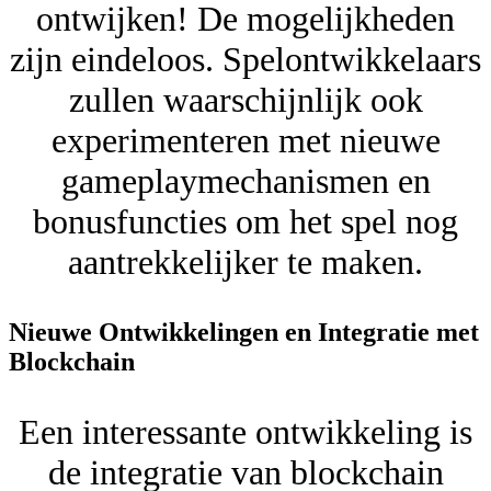
ontwijken! De mogelijkheden
zijn eindeloos. Spelontwikkelaars
zullen waarschijnlijk ook
experimenteren met nieuwe
gameplaymechanismen en
bonusfuncties om het spel nog
aantrekkelijker te maken.
Nieuwe Ontwikkelingen en Integratie met
Blockchain
Een interessante ontwikkeling is
de integratie van blockchain