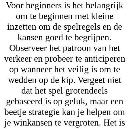
Voor beginners is het belangrijk
om te beginnen met kleine
inzetten om de spelregels en de
kansen goed te begrijpen.
Observeer het patroon van het
verkeer en probeer te anticiperen
op wanneer het veilig is om te
wedden op de kip. Vergeet niet
dat het spel grotendeels
gebaseerd is op geluk, maar een
beetje strategie kan je helpen om
je winkansen te vergroten. Het is