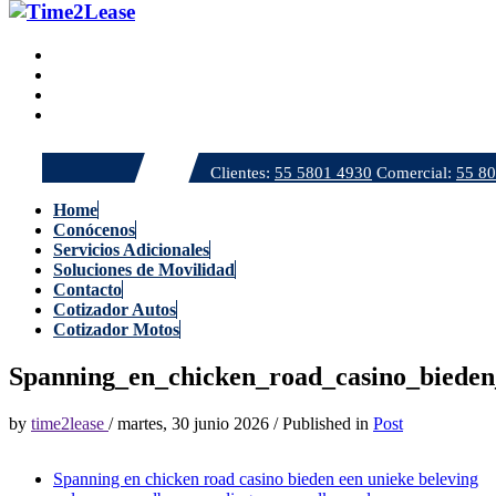
Clientes:
55 5801 4930
Comercial:
55 8
Home
Conócenos
Servicios Adicionales
Soluciones de Movilidad
Contacto
Cotizador Autos
Cotizador Motos
Spanning_en_chicken_road_casino_bieden
by
time2lease
/
martes, 30 junio 2026
/
Published in
Post
Spanning en chicken road casino bieden een unieke beleving