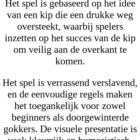
Het spel is gebaseerd op het idee
van een kip die een drukke weg
oversteekt, waarbij spelers
inzetten op het succes van de kip
om veilig aan de overkant te
komen.
Het spel is verrassend verslavend,
en de eenvoudige regels maken
het toegankelijk voor zowel
beginners als doorgewinterde
gokkers. De visuele presentatie is