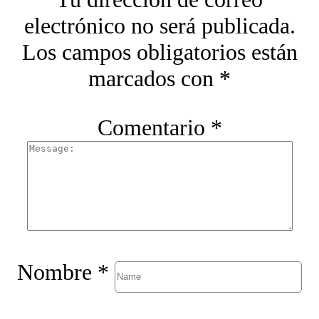
electrónico no será publicada.
Los campos obligatorios están
marcados con
*
Comentario
*
Nombre
*