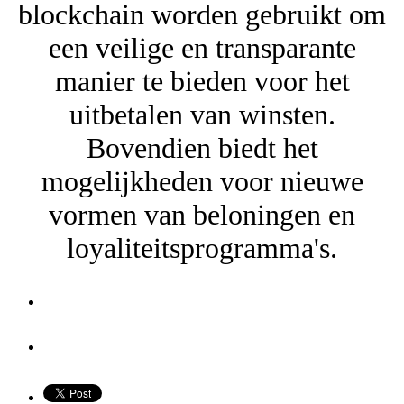
blockchain worden gebruikt om
een veilige en transparante
manier te bieden voor het
uitbetalen van winsten.
Bovendien biedt het
mogelijkheden voor nieuwe
vormen van beloningen en
loyaliteitsprogramma's.