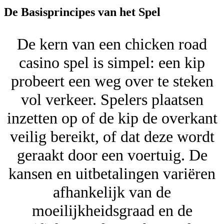
De Basisprincipes van het Spel
De kern van een chicken road
casino spel is simpel: een kip
probeert een weg over te steken
vol verkeer. Spelers plaatsen
inzetten op of de kip de overkant
veilig bereikt, of dat deze wordt
geraakt door een voertuig. De
kansen en uitbetalingen variëren
afhankelijk van de
moeilijkheidsgraad en de