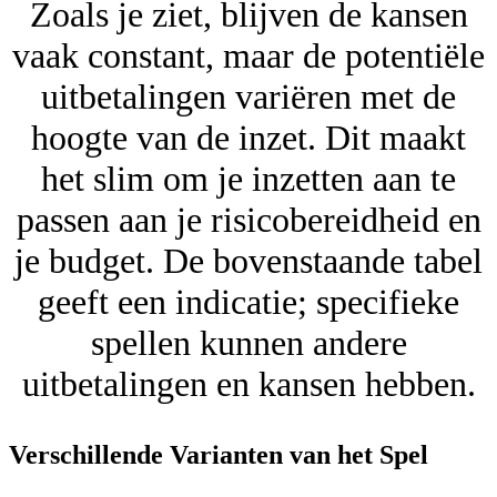
Zoals je ziet, blijven de kansen
vaak constant, maar de potentiële
uitbetalingen variëren met de
hoogte van de inzet. Dit maakt
het slim om je inzetten aan te
passen aan je risicobereidheid en
je budget. De bovenstaande tabel
geeft een indicatie; specifieke
spellen kunnen andere
uitbetalingen en kansen hebben.
Verschillende Varianten van het Spel