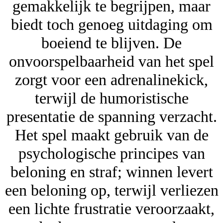
gemakkelijk te begrijpen, maar
biedt toch genoeg uitdaging om
boeiend te blijven. De
onvoorspelbaarheid van het spel
zorgt voor een adrenalinekick,
terwijl de humoristische
presentatie de spanning verzacht.
Het spel maakt gebruik van de
psychologische principes van
beloning en straf; winnen levert
een beloning op, terwijl verliezen
een lichte frustratie veroorzaakt,