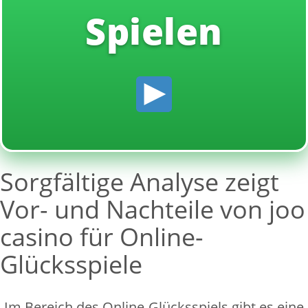
Spielen
Sorgfältige Analyse zeigt
Vor- und Nachteile von joo
casino für Online-
Glücksspiele
Im Bereich des Online-Glücksspiels gibt es eine