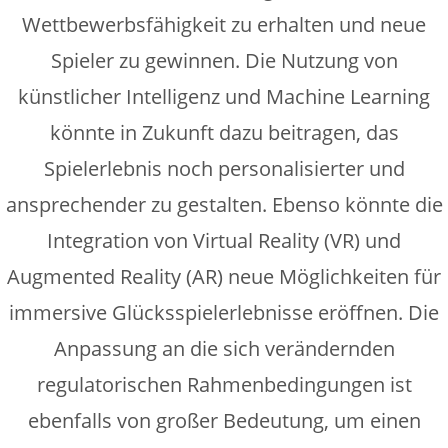
Wettbewerbsfähigkeit zu erhalten und neue
Spieler zu gewinnen. Die Nutzung von
künstlicher Intelligenz und Machine Learning
könnte in Zukunft dazu beitragen, das
Spielerlebnis noch personalisierter und
ansprechender zu gestalten. Ebenso könnte die
Integration von Virtual Reality (VR) und
Augmented Reality (AR) neue Möglichkeiten für
immersive Glücksspielerlebnisse eröffnen. Die
Anpassung an die sich verändernden
regulatorischen Rahmenbedingungen ist
ebenfalls von großer Bedeutung, um einen