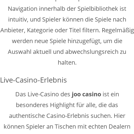
Navigation innerhalb der Spielbibliothek ist
intuitiv, und Spieler können die Spiele nach
Anbieter, Kategorie oder Titel filtern. Regelmäßig
werden neue Spiele hinzugefügt, um die
Auswahl aktuell und abwechslungsreich zu
halten.
Live-Casino-Erlebnis
Das Live-Casino des
joo casino
ist ein
besonderes Highlight für alle, die das
authentische Casino-Erlebnis suchen. Hier
können Spieler an Tischen mit echten Dealern