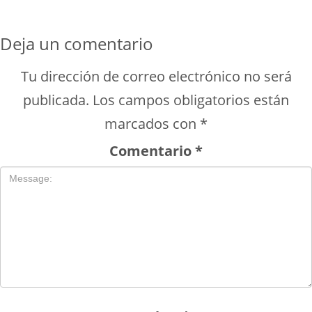
Deja un comentario
Tu dirección de correo electrónico no será
publicada.
Los campos obligatorios están
marcados con
*
Comentario
*