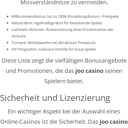
Missverständnisse zu vermeiden.
Willkommensbonus: bis zu 100% Einzahlungsbonus + Freispiele
Reload-Boni: regelmäßige Boni für bestehende Spieler
Cashback-Aktionen: Rückerstattung eines Prozentsatzes der
Verluste
Turniere: Wettbewerbe mit attraktiven Preispools
VIP-Programm: exklusive Vorteile für treue Spieler
Diese Liste zeigt die vielfältigen Bonusangebote
und Promotionen, die das
joo casino
seinen
Spielern bietet.
Sicherheit und Lizenzierung
Ein wichtiger Aspekt bei der Auswahl eines
Online-Casinos ist die Sicherheit. Das
joo casino