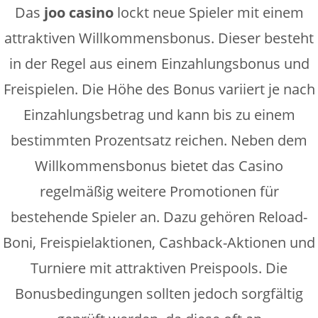
Das
joo casino
lockt neue Spieler mit einem
attraktiven Willkommensbonus. Dieser besteht
in der Regel aus einem Einzahlungsbonus und
Freispielen. Die Höhe des Bonus variiert je nach
Einzahlungsbetrag und kann bis zu einem
bestimmten Prozentsatz reichen. Neben dem
Willkommensbonus bietet das Casino
regelmäßig weitere Promotionen für
bestehende Spieler an. Dazu gehören Reload-
Boni, Freispielaktionen, Cashback-Aktionen und
Turniere mit attraktiven Preispools. Die
Bonusbedingungen sollten jedoch sorgfältig