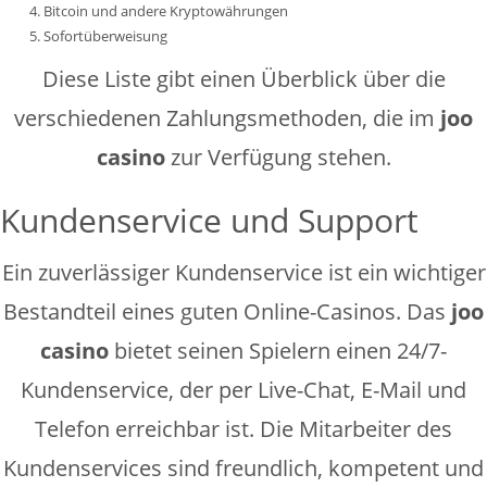
Bitcoin und andere Kryptowährungen
Sofortüberweisung
Diese Liste gibt einen Überblick über die
verschiedenen Zahlungsmethoden, die im
joo
casino
zur Verfügung stehen.
Kundenservice und Support
Ein zuverlässiger Kundenservice ist ein wichtiger
Bestandteil eines guten Online-Casinos. Das
joo
casino
bietet seinen Spielern einen 24/7-
Kundenservice, der per Live-Chat, E-Mail und
Telefon erreichbar ist. Die Mitarbeiter des
Kundenservices sind freundlich, kompetent und