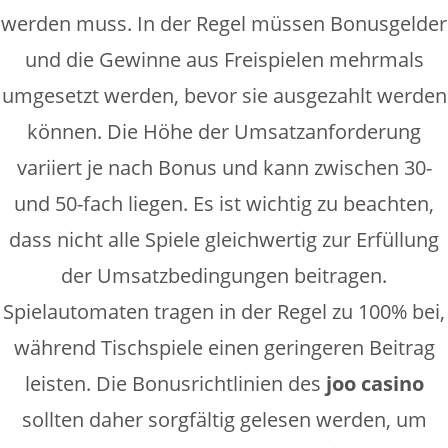
werden muss. In der Regel müssen Bonusgelder
und die Gewinne aus Freispielen mehrmals
umgesetzt werden, bevor sie ausgezahlt werden
können. Die Höhe der Umsatzanforderung
variiert je nach Bonus und kann zwischen 30-
und 50-fach liegen. Es ist wichtig zu beachten,
dass nicht alle Spiele gleichwertig zur Erfüllung
der Umsatzbedingungen beitragen.
Spielautomaten tragen in der Regel zu 100% bei,
während Tischspiele einen geringeren Beitrag
leisten. Die Bonusrichtlinien des
joo casino
sollten daher sorgfältig gelesen werden, um