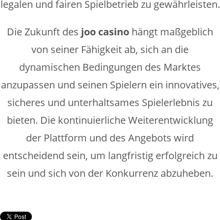
legalen und fairen Spielbetrieb zu gewährleisten.
Die Zukunft des
joo casino
hängt maßgeblich
von seiner Fähigkeit ab, sich an die
dynamischen Bedingungen des Marktes
anzupassen und seinen Spielern ein innovatives,
sicheres und unterhaltsames Spielerlebnis zu
bieten. Die kontinuierliche Weiterentwicklung
der Plattform und des Angebots wird
entscheidend sein, um langfristig erfolgreich zu
sein und sich von der Konkurrenz abzuheben.