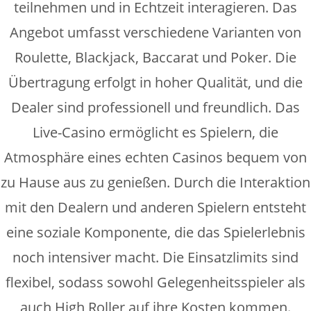
teilnehmen und in Echtzeit interagieren. Das
Angebot umfasst verschiedene Varianten von
Roulette, Blackjack, Baccarat und Poker. Die
Übertragung erfolgt in hoher Qualität, und die
Dealer sind professionell und freundlich. Das
Live-Casino ermöglicht es Spielern, die
Atmosphäre eines echten Casinos bequem von
zu Hause aus zu genießen. Durch die Interaktion
mit den Dealern und anderen Spielern entsteht
eine soziale Komponente, die das Spielerlebnis
noch intensiver macht. Die Einsatzlimits sind
flexibel, sodass sowohl Gelegenheitsspieler als
auch High Roller auf ihre Kosten kommen.