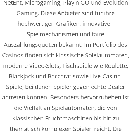
NetEnt, Microgaming, Play'n GO und Evolution
Gaming. Diese Anbieter sind für ihre
hochwertigen Grafiken, innovativen
Spielmechanismen und faire
Auszahlungsquoten bekannt. Im Portfolio des
Casinos finden sich klassische Spielautomaten,
moderne Video-Slots, Tischspiele wie Roulette,
Blackjack und Baccarat sowie Live-Casino-
Spiele, bei denen Spieler gegen echte Dealer
antreten können. Besonders hervorzuheben ist
die Vielfalt an Spielautomaten, die von
klassischen Fruchtmaschinen bis hin zu
thematisch komplexen Spielen reicht. Die