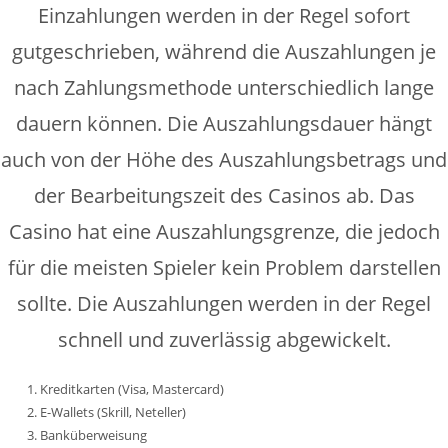
Einzahlungen werden in der Regel sofort
gutgeschrieben, während die Auszahlungen je
nach Zahlungsmethode unterschiedlich lange
dauern können. Die Auszahlungsdauer hängt
auch von der Höhe des Auszahlungsbetrags und
der Bearbeitungszeit des Casinos ab. Das
Casino hat eine Auszahlungsgrenze, die jedoch
für die meisten Spieler kein Problem darstellen
sollte. Die Auszahlungen werden in der Regel
schnell und zuverlässig abgewickelt.
Kreditkarten (Visa, Mastercard)
E-Wallets (Skrill, Neteller)
Banküberweisung