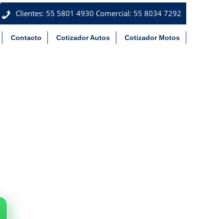
Clientes:
55 5801 4930
Comercial:
55 8034 7292
×
_récompenses_conséquent
Contacto
Cotizador Autos
Cotizador Motos