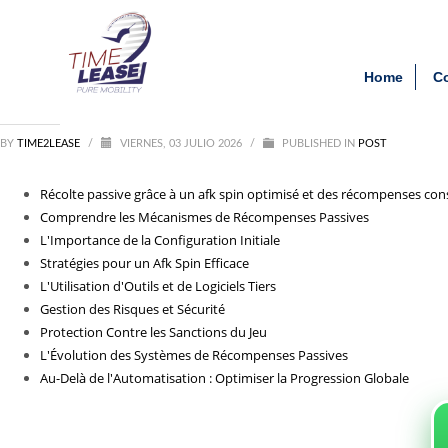
Archivos
Clien
Récolte_passive_grâce_à_u
Home
C
agosto 2026
julio 2026
junio 2026
BY
TIME2LEASE
mayo 2026
/
VIERNES, 03 JULIO 2026
/
PUBLISHED IN
POST
febrero 2026
septiembre 2025
Récolte passive grâce à un afk spin optimisé et des récompenses co
agosto 2025
Comprendre les Mécanismes de Récompenses Passives
julio 2025
L'Importance de la Configuration Initiale
agosto 2021
Stratégies pour un Afk Spin Efficace
L'Utilisation d'Outils et de Logiciels Tiers
Categorías
Gestion des Risques et Sécurité
Protection Contre les Sanctions du Jeu
1_lapapillote08.com_10000
L'Évolution des Systèmes de Récompenses Passives
Entertainment
Au-Delà de l'Automatisation : Optimiser la Progression Globale
News
Post
public