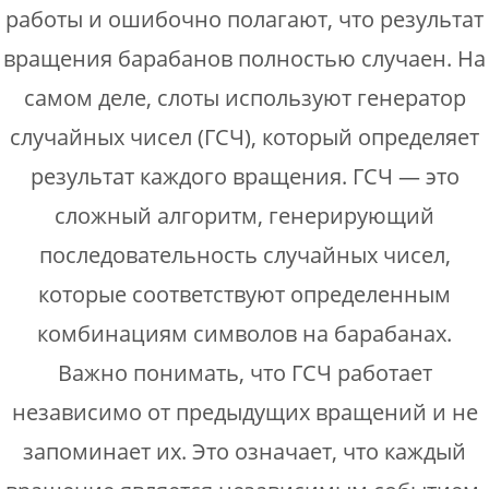
работы и ошибочно полагают, что результат
вращения барабанов полностью случаен. На
самом деле, слоты используют генератор
случайных чисел (ГСЧ), который определяет
результат каждого вращения. ГСЧ — это
сложный алгоритм, генерирующий
последовательность случайных чисел,
которые соответствуют определенным
комбинациям символов на барабанах.
Важно понимать, что ГСЧ работает
независимо от предыдущих вращений и не
запоминает их. Это означает, что каждый