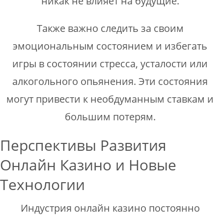
никак не влияет на будущие.
Также важно следить за своим
эмоциональным состоянием и избегать
игры в состоянии стресса, усталости или
алкогольного опьянения. Эти состояния
могут привести к необдуманным ставкам и
большим потерям.
Перспективы Развития
Онлайн Казино и Новые
Технологии
Индустрия онлайн казино постоянно