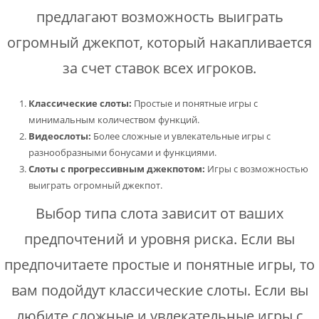
предлагают возможность выиграть
огромный джекпот, который накапливается
за счет ставок всех игроков.
Классические слоты:
Простые и понятные игры с
минимальным количеством функций.
Видеослоты:
Более сложные и увлекательные игры с
разнообразными бонусами и функциями.
Слоты с прогрессивным джекпотом:
Игры с возможностью
выиграть огромный джекпот.
Выбор типа слота зависит от ваших
предпочтений и уровня риска. Если вы
предпочитаете простые и понятные игры, то
вам подойдут классические слоты. Если вы
любите сложные и увлекательные игры с