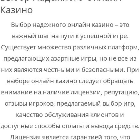
Казино
Выбор надежного онлайн казино – это
важный шаг на пути к успешной игре.
Существует множество различных платформ,
предлагающих азартные игры, но не все из
них являются честными и безопасными. При
выборе онлайн казино следует обращать
внимание на наличие лицензии, репутацию,
отзывы игроков, предлагаемый выбор игр,
качество обслуживания клиентов и
доступные способы оплаты и вывода средств.
Лицензия является гарантией того, что