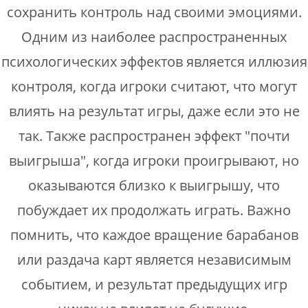
сохранить контроль над своими эмоциями.
Одним из наиболее распространенных
психологических эффектов является иллюзия
контроля, когда игроки считают, что могут
влиять на результат игры, даже если это не
так. Также распространен эффект "почти
выигрыша", когда игроки проигрывают, но
оказываются близко к выигрышу, что
побуждает их продолжать играть. Важно
помнить, что каждое вращение барабанов
или раздача карт является независимым
событием, и результат предыдущих игр