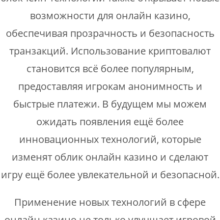
возможности для онлайн казино,
обеспечивая прозрачность и безопасность
транзакций. Использование криптовалют
становится всё более популярным,
предоставляя игрокам анонимность и
быстрые платежи. В будущем мы можем
ожидать появления ещё более
инновационных технологий, которые
изменят облик онлайн казино и сделают
игру ещё более увлекательной и безопасной.
Применение новых технологий в сфере
онлайн казино не только улучшает игровой