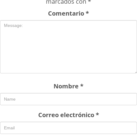
marcados con
*
Comentario
*
Nombre
*
Correo electrónico
*