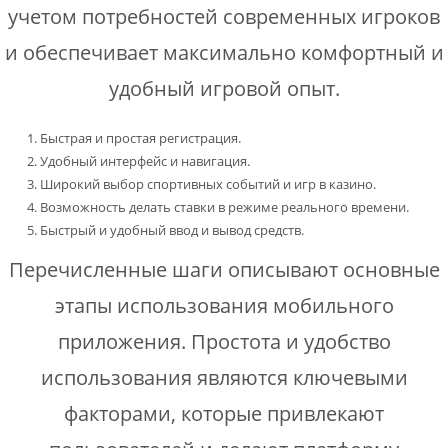
учетом потребностей современных игроков
и обеспечивает максимально комфортный и
удобный игровой опыт.
Быстрая и простая регистрация.
Удобный интерфейс и навигация.
Широкий выбор спортивных событий и игр в казино.
Возможность делать ставки в режиме реального времени.
Быстрый и удобный ввод и вывод средств.
Перечисленные шаги описывают основные
этапы использования мобильного
приложения. Простота и удобство
использования являются ключевыми
факторами, которые привлекают