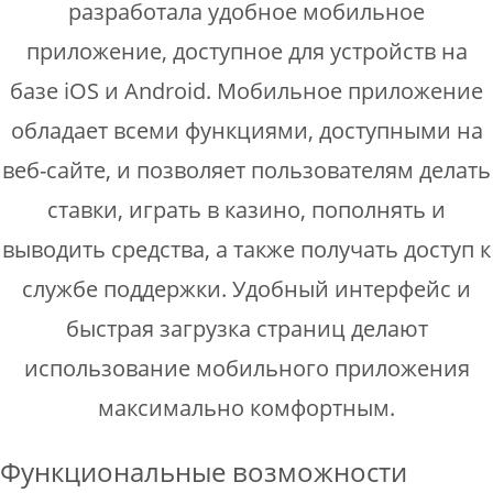
разработала удобное мобильное
приложение, доступное для устройств на
базе iOS и Android. Мобильное приложение
обладает всеми функциями, доступными на
веб-сайте, и позволяет пользователям делать
ставки, играть в казино, пополнять и
выводить средства, а также получать доступ к
службе поддержки. Удобный интерфейс и
быстрая загрузка страниц делают
использование мобильного приложения
максимально комфортным.
Функциональные возможности