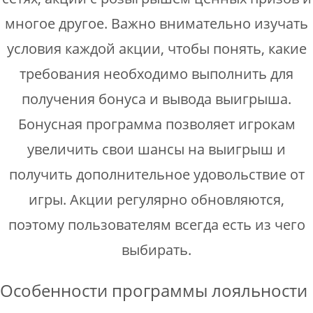
многое другое. Важно внимательно изучать
условия каждой акции, чтобы понять, какие
требования необходимо выполнить для
получения бонуса и вывода выигрыша.
Бонусная программа позволяет игрокам
увеличить свои шансы на выигрыш и
получить дополнительное удовольствие от
игры. Акции регулярно обновляются,
поэтому пользователям всегда есть из чего
выбирать.
Особенности программы лояльности