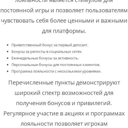
постоянной игры и позволяет пользователям
чувствовать себя более ценными и важными
для платформы.
Приветственный бонус за первый депозит.
Бонусы за репосты в социальных сетях.
Еженедельные бонусы за активность.
Персональные бонусы для постоянных клиентов.
Программа лояльности с несколькими уровнями.
Перечисленные пункты демонстрируют
широкий спектр возможностей для
получения бонусов и привилегий.
Регулярное участие в акциях и программах
лояльности позволяет игрокам