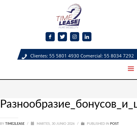
×
Archivos
agosto 2026
julio 2026
junio 2026
mayo 2026
febrero 2026
Clientes:
55 5801 4930
Comercial:
55 8034 7292
septiembre 2025
agosto 2025
julio 2025
agosto 2021
Categorías
Разнообразие_бонусов_и
1_lapapillote08.com_10000
Entertainment
News
BY
TIME2LEASE
/
MARTES, 30 JUNIO 2026
/
PUBLISHED IN
POST
Post
public