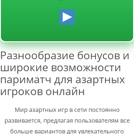
Разнообразие бонусов и
широкие возможности
париматч для азартных
игроков онлайн
Мир азартных игр в сети постоянно
развивается, предлагая пользователям все
больше вариантов для увлекательного