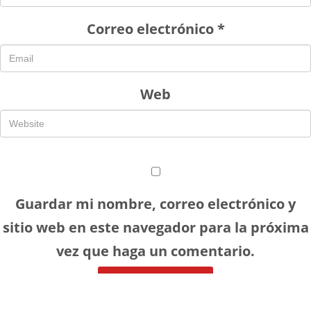
Correo electrónico
*
Web
Guardar mi nombre, correo electrónico y
sitio web en este navegador para la próxima
vez que haga un comentario.