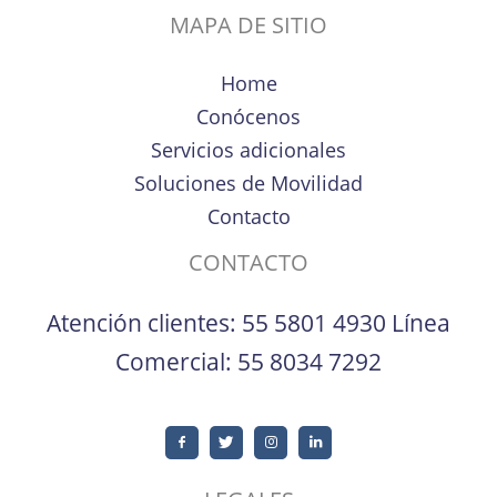
MAPA DE SITIO
Home
Conócenos
Servicios adicionales
Soluciones de Movilidad
Contacto
CONTACTO
Atención clientes:
55 5801 4930
Línea
Comercial:
55 8034 7292