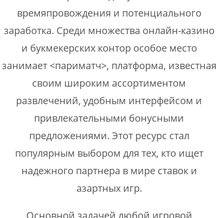
времяпровождения и потенциального
заработка. Среди множества онлайн-казино
и букмекерских контор особое место
занимает <париматч>, платформа, известная
своим широким ассортиментом
развлечений, удобным интерфейсом и
привлекательными бонусными
предложениями. Этот ресурс стал
популярным выбором для тех, кто ищет
надежного партнера в мире ставок и
азартных игр.
Основной задачей любой игровой