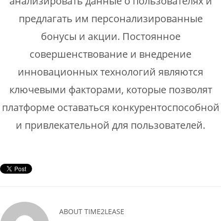
анализировать данные о пользователях и
предлагать им персонализированные
бонусы и акции. Постоянное
совершенствование и внедрение
инновационных технологий являются
ключевыми факторами, которые позволят
платформе оставаться конкурентоспособной
и привлекательной для пользователей.
ABOUT
TIME2LEASE