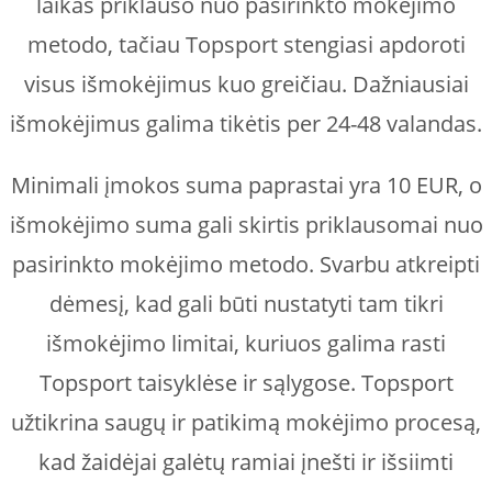
laikas priklauso nuo pasirinkto mokėjimo
metodo, tačiau Topsport stengiasi apdoroti
visus išmokėjimus kuo greičiau. Dažniausiai
išmokėjimus galima tikėtis per 24-48 valandas.
Minimali įmokos suma paprastai yra 10 EUR, o
išmokėjimo suma gali skirtis priklausomai nuo
pasirinkto mokėjimo metodo. Svarbu atkreipti
dėmesį, kad gali būti nustatyti tam tikri
išmokėjimo limitai, kuriuos galima rasti
Topsport taisyklėse ir sąlygose. Topsport
užtikrina saugų ir patikimą mokėjimo procesą,
kad žaidėjai galėtų ramiai įnešti ir išsiimti