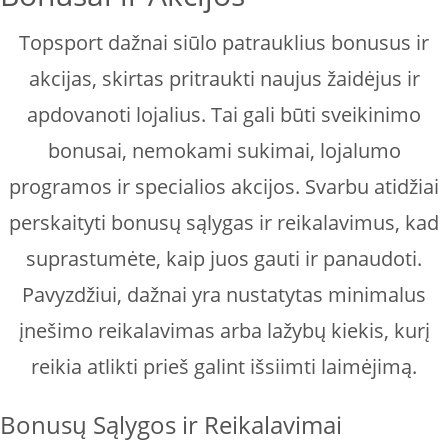
Topsport dažnai siūlo patrauklius bonusus ir
akcijas, skirtas pritraukti naujus žaidėjus ir
apdovanoti lojalius. Tai gali būti sveikinimo
bonusai, nemokami sukimai, lojalumo
programos ir specialios akcijos. Svarbu atidžiai
perskaityti bonusų sąlygas ir reikalavimus, kad
suprastumėte, kaip juos gauti ir panaudoti.
Pavyzdžiui, dažnai yra nustatytas minimalus
įnešimo reikalavimas arba lažybų kiekis, kurį
reikia atlikti prieš galint išsiimti laimėjimą.
Bonusų Sąlygos ir Reikalavimai