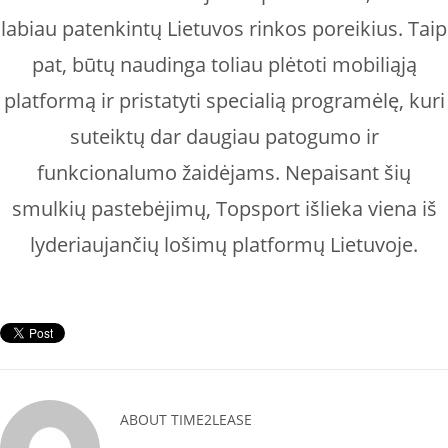
labiau patenkintų Lietuvos rinkos poreikius. Taip
pat, būtų naudinga toliau plėtoti mobiliąją
platformą ir pristatyti specialią programėlę, kuri
suteiktų dar daugiau patogumo ir
funkcionalumo žaidėjams. Nepaisant šių
smulkių pastebėjimų, Topsport išlieka viena iš
lyderiaujančių lošimų platformų Lietuvoje.
ABOUT
TIME2LEASE