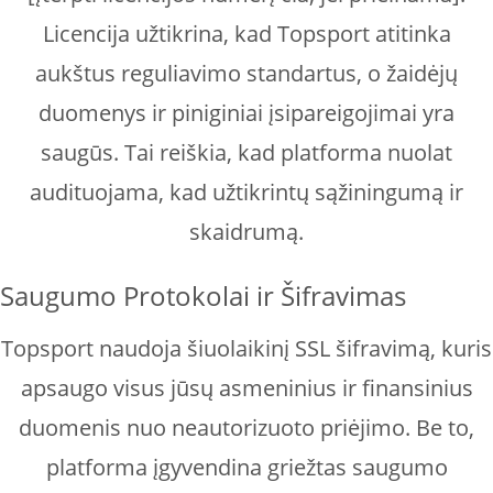
Licencija užtikrina, kad Topsport atitinka
aukštus reguliavimo standartus, o žaidėjų
duomenys ir piniginiai įsipareigojimai yra
saugūs. Tai reiškia, kad platforma nuolat
audituojama, kad užtikrintų sąžiningumą ir
skaidrumą.
Saugumo Protokolai ir Šifravimas
Topsport naudoja šiuolaikinį SSL šifravimą, kuris
apsaugo visus jūsų asmeninius ir finansinius
duomenis nuo neautorizuoto priėjimo. Be to,
platforma įgyvendina griežtas saugumo