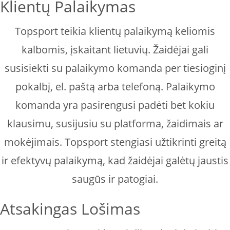
Klientų Palaikymas
Topsport teikia klientų palaikymą keliomis
kalbomis, įskaitant lietuvių. Žaidėjai gali
susisiekti su palaikymo komanda per tiesioginį
pokalbį, el. paštą arba telefoną. Palaikymo
komanda yra pasirengusi padėti bet kokiu
klausimu, susijusiu su platforma, žaidimais ar
mokėjimais. Topsport stengiasi užtikrinti greitą
ir efektyvų palaikymą, kad žaidėjai galėtų jaustis
saugūs ir patogiai.
Atsakingas Lošimas