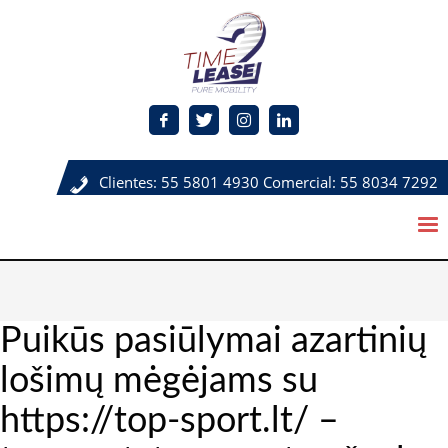
×
Archivos
agosto 2026
julio 2026
junio 2026
mayo 2026
febrero 2026
Clientes:
55 5801 4930
Comercial:
55 8034 7292
septiembre 2025
agosto 2025
julio 2025
agosto 2021
Categorías
Puikūs pasiūlymai azartinių
1_lapapillote08.com_10000
Entertainment
lošimų mėgėjams su
News
https://top-sport.lt/ –
Post
public