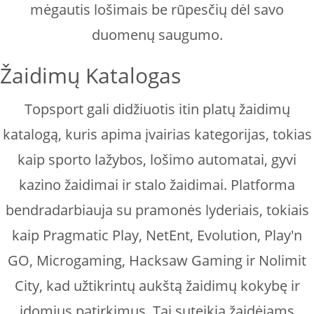
mėgautis lošimais be rūpesčių dėl savo
duomenų saugumo.
Žaidimų Katalogas
Topsport gali didžiuotis itin platų žaidimų
katalogą, kuris apima įvairias kategorijas, tokias
kaip sporto lažybos, lošimo automatai, gyvi
kazino žaidimai ir stalo žaidimai. Platforma
bendradarbiauja su pramonės lyderiais, tokiais
kaip Pragmatic Play, NetEnt, Evolution, Play'n
GO, Microgaming, Hacksaw Gaming ir Nolimit
City, kad užtikrintų aukštą žaidimų kokybę ir
įdomius patirkimus. Tai suteikia žaidėjams