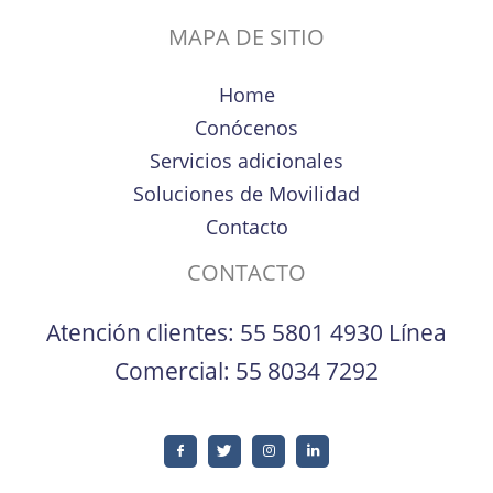
MAPA DE SITIO
Home
Conócenos
Servicios adicionales
Soluciones de Movilidad
Contacto
CONTACTO
Atención clientes:
55 5801 4930
Línea
Comercial:
55 8034 7292