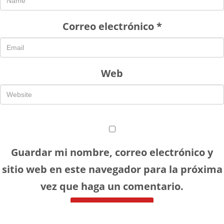
Correo electrónico
*
Web
Guardar mi nombre, correo electrónico y
sitio web en este navegador para la próxima
vez que haga un comentario.