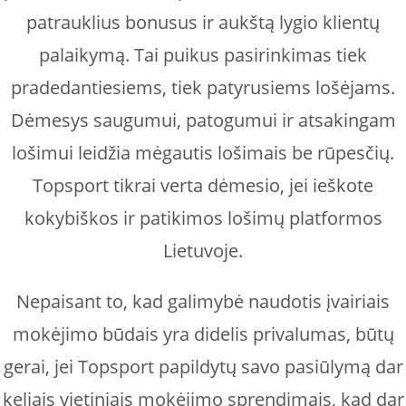
patrauklius bonusus ir aukštą lygio klientų
palaikymą. Tai puikus pasirinkimas tiek
pradedantiesiems, tiek patyrusiems lošėjams.
Dėmesys saugumui, patogumui ir atsakingam
lošimui leidžia mėgautis lošimais be rūpesčių.
Topsport tikrai verta dėmesio, jei ieškote
kokybiškos ir patikimos lošimų platformos
Lietuvoje.
Nepaisant to, kad galimybė naudotis įvairiais
mokėjimo būdais yra didelis privalumas, būtų
gerai, jei Topsport papildytų savo pasiūlymą dar
keliais vietiniais mokėjimo sprendimais, kad dar