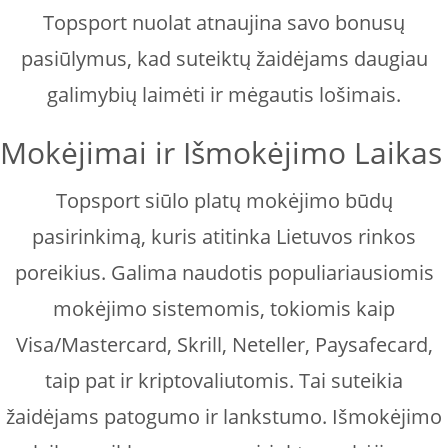
Topsport nuolat atnaujina savo bonusų
pasiūlymus, kad suteiktų žaidėjams daugiau
galimybių laimėti ir mėgautis lošimais.
Mokėjimai ir Išmokėjimo Laikas
Topsport siūlo platų mokėjimo būdų
pasirinkimą, kuris atitinka Lietuvos rinkos
poreikius. Galima naudotis populiariausiomis
mokėjimo sistemomis, tokiomis kaip
Visa/Mastercard, Skrill, Neteller, Paysafecard,
taip pat ir kriptovaliutomis. Tai suteikia
žaidėjams patogumo ir lankstumo. Išmokėjimo