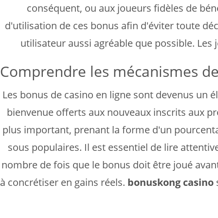
conséquent, ou aux joueurs fidèles de béné
d'utilisation de ces bonus afin d'éviter toute dé
utilisateur aussi agréable que possible. Les
Comprendre les mécanismes de
Les bonus de casino en ligne sont devenus un élé
bienvenue offerts aux nouveaux inscrits aux p
plus important, prenant la forme d'un pourcent
sous populaires. Il est essentiel de lire attent
nombre de fois que le bonus doit être joué avant
à concrétiser en gains réels.
bonuskong casino