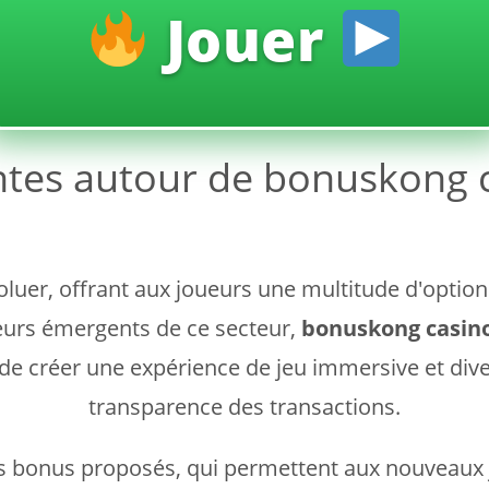
Jouer
ntes autour de bonuskong 
oluer, offrant aux joueurs une multitude d'optio
teurs émergents de ce secteur,
bonuskong casin
 de créer une expérience de jeu immersive et diver
transparence des transactions.
les bonus proposés, qui permettent aux nouveaux 