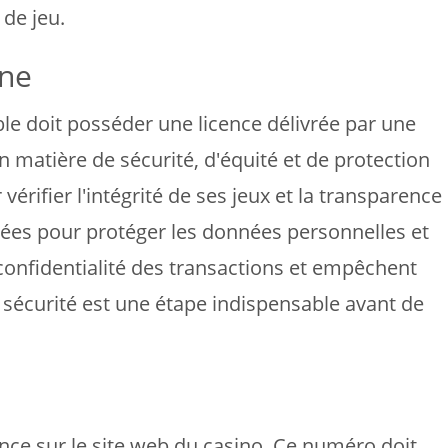
 de jeu.
gne
able doit posséder une licence délivrée par une
 matière de sécurité, d'équité et de protection
érifier l'intégrité de ses jeux et la transparence
ncées pour protéger les données personnelles et
 confidentialité des transactions et empêchent
e sécurité est une étape indispensable avant de
cence sur le site web du casino. Ce numéro doit