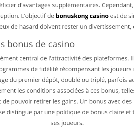
ficier d'avantages supplémentaires. Cependant, 
ception. L'objectif de
bonuskong casino
est de si
 jeux de hasard doivent rester un divertissement,
s bonus de casino
ment central de l'attractivité des plateformes. 
rogrammes de fidélité récompensant les joueurs r
age du premier dépôt, doublé ou triplé, parfois 
ivement les conditions associées à ces bonus, tel
 de pouvoir retirer les gains. Un bonus avec des e
se distingue par une politique de bonus claire et 
ses joueurs.