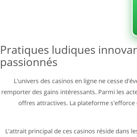
Sin categoría
Pratiques ludiques innova
passionnés
L'univers des casinos en ligne ne cesse d'év
remporter des gains intéressants. Parmi les ac
offres attractives. La plateforme s'efforce
L'attrait principal de ces casinos réside dans 