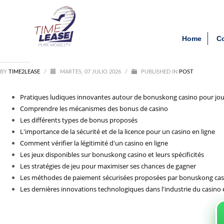
Archivos
Clien
Pratiques_ludiques_innova
Home
C
agosto 2026
julio 2026
junio 2026
BY
TIME2LEASE
mayo 2026
/
MARTES, 07 JULIO 2026
/
PUBLISHED IN
POST
febrero 2026
septiembre 2025
Pratiques ludiques innovantes autour de bonuskong casino pour jo
agosto 2025
Comprendre les mécanismes des bonus de casino
julio 2025
Les différents types de bonus proposés
agosto 2021
L'importance de la sécurité et de la licence pour un casino en ligne
Comment vérifier la légitimité d'un casino en ligne
Categorías
Les jeux disponibles sur bonuskong casino et leurs spécificités
Les stratégies de jeu pour maximiser ses chances de gagner
1_lapapillote08.com_10000
Les méthodes de paiement sécurisées proposées par bonuskong cas
Entertainment
Les dernières innovations technologiques dans l'industrie du casino 
News
Post
public