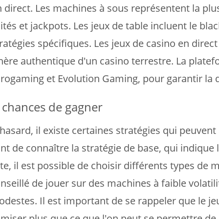
n direct. Les machines à sous représentent la plus
és et jackpots. Les jeux de table incluent le black
ratégies spécifiques. Les jeux de casino en direc
hère authentique d'un casino terrestre. La platef
ogaming et Evolution Gaming, pour garantir la qual
s chances de gagner
 hasard, il existe certaines stratégies qui peuven
nt de connaître la stratégie de base, qui indique
tte, il est possible de choisir différents types d
onseillé de jouer sur des machines à faible vola
stes. Il est important de se rappeler que le jeu d
miser plus que ce que l'on peut se permettre de