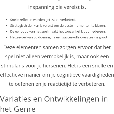
inspanning die vereist is.
Snelle reflexen worden getest en verbeterd.
Strategisch denken is vereist om de beste momenten te kiezen.
De eenvoud van het spel maakt het toegankelijk voor iedereen.
Het gevoel van voldoening na een succesvolle oversteek is groot.
Deze elementen samen zorgen ervoor dat het
spel niet alleen vermakelijk is, maar ook een
stimulans voor je hersenen. Het is een snelle en
effectieve manier om je cognitieve vaardigheden
te oefenen en je reactietijd te verbeteren.
Variaties en Ontwikkelingen in
het Genre