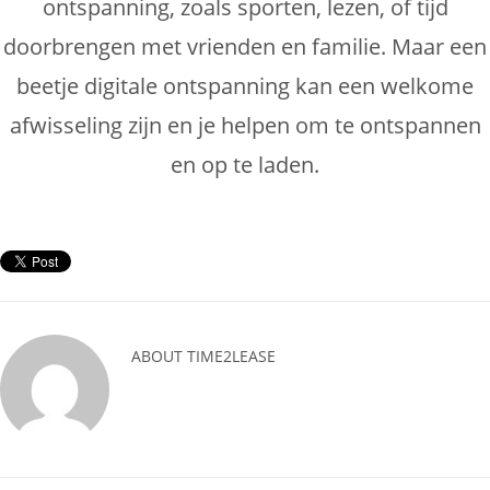
ontspanning, zoals sporten, lezen, of tijd
doorbrengen met vrienden en familie. Maar een
beetje digitale ontspanning kan een welkome
afwisseling zijn en je helpen om te ontspannen
en op te laden.
ABOUT
TIME2LEASE