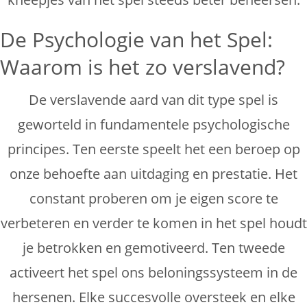
De Psychologie van het Spel:
Waarom is het zo verslavend?
De verslavende aard van dit type spel is
geworteld in fundamentele psychologische
principes. Ten eerste speelt het een beroep op
onze behoefte aan uitdaging en prestatie. Het
constant proberen om je eigen score te
verbeteren en verder te komen in het spel houdt
je betrokken en gemotiveerd. Ten tweede
activeert het spel ons beloningssysteem in de
hersenen. Elke succesvolle oversteek en elke