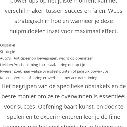
power-ups op het juiste moment kan het
verschil maken tussen succes en falen. Wees
strategisch in hoe en wanneer je deze
hulpmiddelen inzet voor maximaal effect.
Obstakel
Strategie
Auto's
Anticipeer op bewegingen, wacht op openingen.
Hekken
Precisie timing is cruciaal, spring net op tijd.
Rivieren
Zoek naar veilige oversteekpunten of gebruik power-ups.
Kuilen
Vermijd of spring eroverheen met accurate timing.
Het begrijpen van de specifieke obstakels en de
beste manier om ze te overwinnen is essentieel
voor succes. Oefening baart kunst, en door te
spelen en te experimenteren leer je de fijne
kneepjes van het spel steeds beter beheersen.