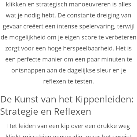
klikken en strategisch manoeuvreren is alles
wat je nodig hebt. De constante dreiging van
gevaar creëert een intense spelervaring, terwijl
de mogelijkheid om je eigen score te verbeteren
zorgt voor een hoge herspeelbaarheid. Het is
een perfecte manier om een paar minuten te
ontsnappen aan de dagelijkse sleur en je
reflexen te testen.
De Kunst van het Kippenleiden:
Strategie en Reflexen
Het leiden van een kip over een drukke weg
klinkt misschien eenvoudig, maar het vereist