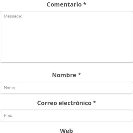
Comentario
*
Nombre
*
Correo electrónico
*
Web