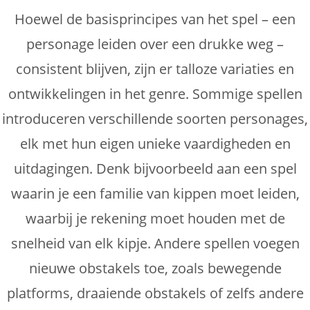
Hoewel de basisprincipes van het spel – een
personage leiden over een drukke weg –
consistent blijven, zijn er talloze variaties en
ontwikkelingen in het genre. Sommige spellen
introduceren verschillende soorten personages,
elk met hun eigen unieke vaardigheden en
uitdagingen. Denk bijvoorbeeld aan een spel
waarin je een familie van kippen moet leiden,
waarbij je rekening moet houden met de
snelheid van elk kipje. Andere spellen voegen
nieuwe obstakels toe, zoals bewegende
platforms, draaiende obstakels of zelfs andere