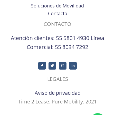
Soluciones de Movilidad
Contacto
CONTACTO
Atención clientes:
55 5801 4930
Línea
Comercial:
55 8034 7292
LEGALES
Aviso de privacidad
Time 2 Lease. Pure Mobility. 2021