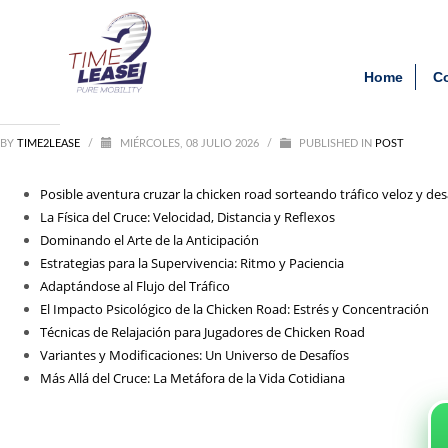
Archivos
Clien
Posible_aventura_cruzar_la
Home
C
agosto 2026
julio 2026
junio 2026
BY
TIME2LEASE
mayo 2026
/
MIÉRCOLES, 08 JULIO 2026
/
PUBLISHED IN
POST
febrero 2026
septiembre 2025
Posible aventura cruzar la chicken road sorteando tráfico veloz y d
agosto 2025
La Física del Cruce: Velocidad, Distancia y Reflexos
julio 2025
Dominando el Arte de la Anticipación
agosto 2021
Estrategias para la Supervivencia: Ritmo y Paciencia
Adaptándose al Flujo del Tráfico
Categorías
El Impacto Psicológico de la Chicken Road: Estrés y Concentración
Técnicas de Relajación para Jugadores de Chicken Road
1_lapapillote08.com_10000
Variantes y Modificaciones: Un Universo de Desafíos
Entertainment
Más Allá del Cruce: La Metáfora de la Vida Cotidiana
News
Post
public