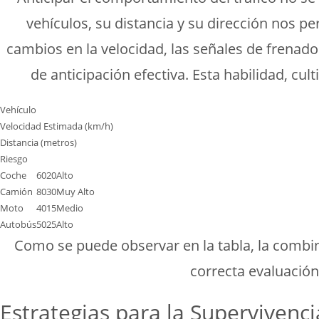
vehículos, su distancia y su dirección nos p
cambios en la velocidad, las señales de frenad
de anticipación efectiva. Esta habilidad, cult
Vehículo
Velocidad Estimada (km/h)
Distancia (metros)
Riesgo
Coche
60
20
Alto
Camión
80
30
Muy Alto
Moto
40
15
Medio
Autobús
50
25
Alto
Como se puede observar en la tabla, la combin
correcta evaluación 
Estrategias para la Supervivenci