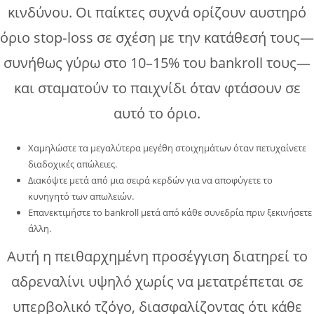
κινδύνου. Οι παίκτες συχνά ορίζουν αυστηρό
όριο stop‑loss σε σχέση με την κατάθεσή τους—
συνήθως γύρω στο 10–15% του bankroll τους—
και σταματούν το παιχνίδι όταν φτάσουν σε
αυτό το όριο.
Χαμηλώστε τα μεγαλύτερα μεγέθη στοιχημάτων όταν πετυχαίνετε
διαδοχικές απώλειες.
Διακόψτε μετά από μια σειρά κερδών για να αποφύγετε το
κυνηγητό των απωλειών.
Επανεκτιμήστε το bankroll μετά από κάθε συνεδρία πριν ξεκινήσετε
άλλη.
Αυτή η πειθαρχημένη προσέγγιση διατηρεί το
αδρεναλίνι υψηλό χωρίς να μετατρέπεται σε
υπερβολικό τζόγο, διασφαλίζοντας ότι κάθε