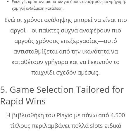
Επιλογές κρυπτονομισμάτων για όσους αναζητούν μια γρήγορη,
χαμηλή ενδιάμεση κατάθεση.
Ενώ οι χρόνοι ανάληψης μπορεί να είναι πιο
αργοί—οι παίκτες συχνά αναφέρουν πιο
αργούς χρόνους επεξεργασίας—αυτό
αντισταθμίζεται από την ικανότητα να
καταθέτουν γρήγορα και να ξεκινούν το
παιχνίδι σχεδόν αμέσως.
5. Game Selection Tailored for
Rapid Wins
Η βιβλιοθήκη του Playio με πάνω από 4.500
τίτλους περιλαμβάνει πολλά slots ειδικά