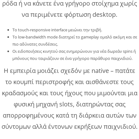
ρόδα ή να κάνετε ένα γρήγορο στοίχημα χωρίς
να περιμένετε φόρτωση desktop.
Το touch‑responsive interface μειώνει την τριβή.
Το low‑bandwidth mode διατηρεί το gameplay ομαλό ακόμη και σε
πιο αδύνατες συνδέσεις.
Οι ειδοποιήσεις κινητού σας ενημερώνουν για νέα δωρεάν spins ή
μπόνους που ταιριάζουν σε ένα γρήγορο παράθυρο παιχνιδιού.
Η εμπειρία μοιάζει σχεδόν με native – πατάτε
το κουμπί περιστροφής και αισθάνεστε τους
κραδασμούς και τους ήχους που μιμούνται μια
φυσική μηχανή slots, διατηρώντας σας
απορροφημένους κατά τη διάρκεια αυτών των
σύντομων αλλά έντονων εκρήξεων παιχνιδιού.