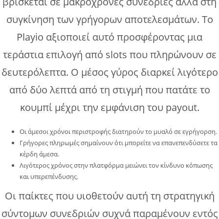
βρίσκεται σε μακρόχρονες συνεδρίες αλλά στη
συγκίνηση των γρήγορων αποτελεσμάτων. Το
Playio αξιοποιεί αυτό προσφέροντας μια
τεράστια επιλογή από slots που πληρώνουν σε
δευτερόλεπτα. Ο μέσος γύρος διαρκεί λιγότερο
από δύο λεπτά από τη στιγμή που πατάτε το
κουμπί μέχρι την εμφάνιση του payout.
Οι άμεσοι χρόνοι περιστροφής διατηρούν το μυαλό σε εγρήγορση.
Γρήγορες πληρωμές σημαίνουν ότι μπορείτε να επανεπενδύσετε τα
κέρδη άμεσα.
Λιγότερος χρόνος στην πλατφόρμα μειώνει τον κίνδυνο κόπωσης
και υπερεπένδυσης.
Οι παίκτες που υιοθετούν αυτή τη στρατηγική
σύντομων συνεδριών συχνά παραμένουν εντός