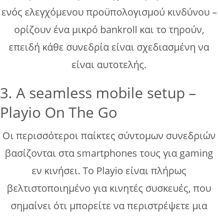
ενός ελεγχόμενου προϋπολογισμού κινδύνου –
ορίζουν ένα μικρό bankroll και το τηρούν,
επειδή κάθε συνεδρία είναι σχεδιασμένη να
είναι αυτοτελής.
3. Α seamless mobile setup –
Playio On The Go
Οι περισσότεροι παίκτες σύντομων συνεδριών
βασίζονται στα smartphones τους για gaming
εν κινήσει. Το Playio είναι πλήρως
βελτιστοποιημένο για κινητές συσκευές, που
σημαίνει ότι μπορείτε να περιστρέψετε μια