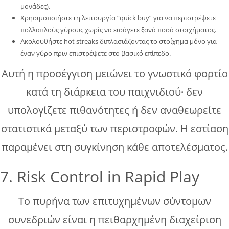
μονάδες).
Χρησιμοποιήστε τη λειτουργία “quick buy” για να περιστρέψετε
πολλαπλούς γύρους χωρίς να εισάγετε ξανά ποσά στοιχήματος.
Ακολουθήστε hot streaks διπλασιάζοντας το στοίχημα μόνο για
έναν γύρο πριν επιστρέψετε στο βασικό επίπεδο.
Αυτή η προσέγγιση μειώνει το γνωστικό φορτίο
κατά τη διάρκεια του παιχνιδιού· δεν
υπολογίζετε πιθανότητες ή δεν αναθεωρείτε
στατιστικά μεταξύ των περιστροφών. Η εστίαση
παραμένει στη συγκίνηση κάθε αποτελέσματος.
7. Risk Control in Rapid Play
Το πυρήνα των επιτυχημένων σύντομων
συνεδριών είναι η πειθαρχημένη διαχείριση