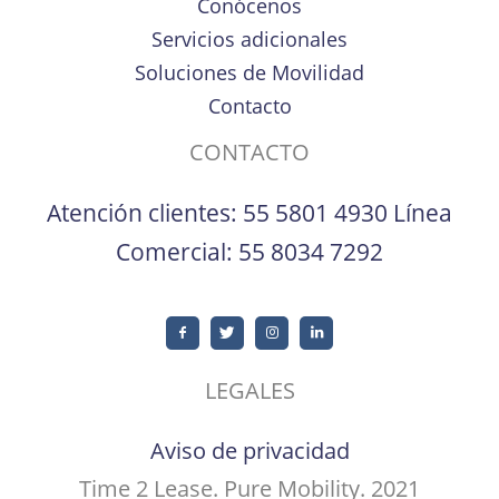
Conócenos
Servicios adicionales
Soluciones de Movilidad
Contacto
CONTACTO
Atención clientes:
55 5801 4930
Línea
Comercial:
55 8034 7292
LEGALES
Aviso de privacidad
Time 2 Lease. Pure Mobility. 2021