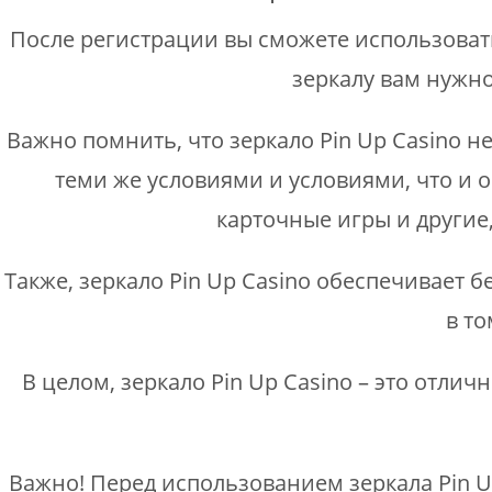
После регистрации вы сможете использовать з
зеркалу вам нужно
Важно помнить, что зеркало Pin Up Casino н
теми же условиями и условиями, что и о
карточные игры и другие,
Также, зеркало Pin Up Casino обеспечивает
в т
В целом, зеркало Pin Up Casino – это отли
Важно! Перед использованием зеркала Pin Up