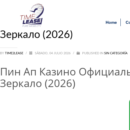
Archivos
Clien
Пин Ап Казино Официальный
Home
C
agosto 2026
julio 2026
Зеркало (2026)
junio 2026
mayo 2026
febrero 2026
BY
TIME2LEASE
/
SÁBADO, 04 JULIO 2026
/
PUBLISHED IN
SIN CATEGORÍA
septiembre 2025
agosto 2025
Пин Ап Казино Официальн
julio 2025
agosto 2021
Зеркало (2026)
Categorías
1_lapapillote08.com_10000
Entertainment
News
Post
public