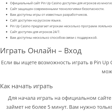
Официальный сайт Pin Up Casino доступен для игроков из многих
Сайт защищен современными технологиями безопасности.
Вам доступны игры от известных разработчиков.
Сайт доступен на русском языке.
Pin Up Casino предлагает игрокам несколько программ лояльнос
Сайт доступен для игроков 24/7.
Вам доступны несколько способов связи с поддержкой.
Играть Онлайн – Вход
Если вы ищете возможность играть в Pin Up C
мож
Как начать играть
Для начала играть на официальном сайте 
займет не более 5 минут. Вам нужно тольк