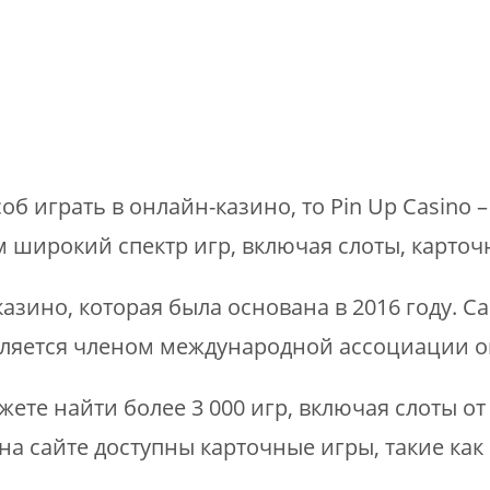
б играть в онлайн-казино, то Pin Up Casino 
 широкий спектр игр, включая слоты, карточ
казино, которая была основана в 2016 году.
является членом международной ассоциации о
ете найти более 3 000 игр, включая слоты от 
на сайте доступны карточные игры, такие как b