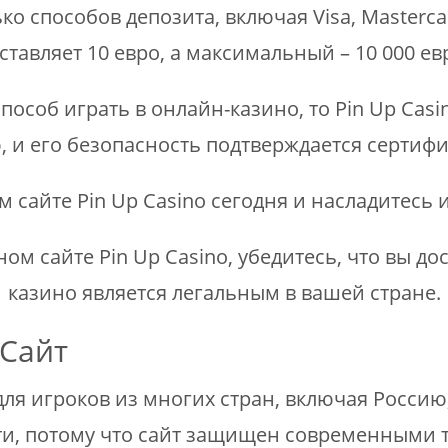
ко способов депозита, включая Visa, Mastercar
ставляет 10 евро, а максимальный – 10 000 ев
особ играть в онлайн-казино, то Pin Up Cas
 и его безопасность подтверждается сертифи
 сайте Pin Up Casino сегодня и насладитесь 
 сайте Pin Up Casino, убедитесь, что вы дост
казино является легальным в вашей стране.
 Сайт
ля игроков из многих стран, включая Россию,
ти, потому что сайт защищен современными 