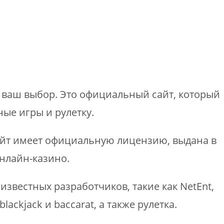
– ваш выбор. Это официальный сайт, который
ные игры и рулетку.
 Сайт имеет официальную лицензию, выдана в
нлайн-казино.
известных разработчиков, такие как NetEnt,
lackjack и baccarat, а также рулетка.