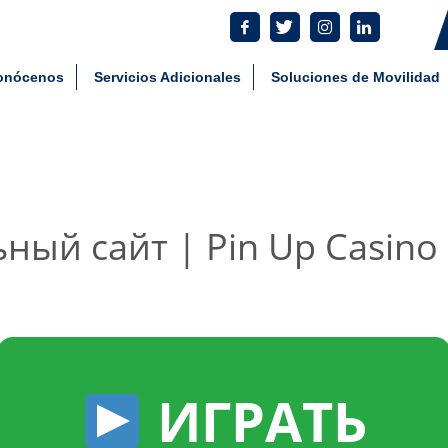
tes: 55 5801 4930 Comercial: 55 8034 7292
 сайт | Pin Up Casino игр
onócenos
Servicios Adicionales
Soluciones de Movilidad
ый сайт | Pin Up Casino 
ИГРАТЬ