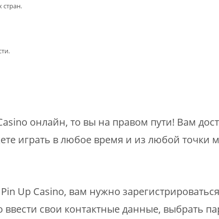
 стран.
ти.
asino онлайн, то вы на правом пути! Вам дос
ете играть в любое время и из любой точки м
Pin Up Casino, вам нужно зарегистрироваться
о ввести свои контактные данные, выбрать п