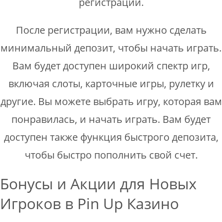
регистрации.
После регистрации, вам нужно сделать
минимальный депозит, чтобы начать играть.
Вам будет доступен широкий спектр игр,
включая слоты, карточные игры, рулетку и
другие. Вы можете выбрать игру, которая вам
понравилась, и начать играть. Вам будет
доступен также функция быстрого депозита,
чтобы быстро пополнить свой счет.
Бонусы и Акции для Новых
Игроков в Pin Up Казино