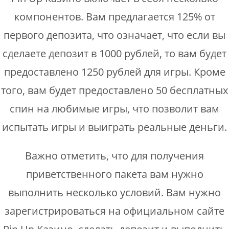
компонентов. Вам предлагается 125% от
первого депозита, что означает, что если вы
сделаете депозит в 1000 рублей, то вам будет
предоставлено 1250 рублей для игры. Кроме
того, вам будет предоставлено 50 бесплатных
спин на любимые игры, что позволит вам
испытать игры и выиграть реальные деньги.
Важно отметить, что для получения
приветственного пакета вам нужно
выполнить несколько условий. Вам нужно
зарегистрироваться на официальном сайте