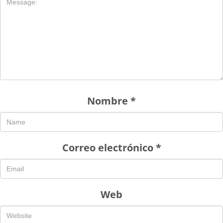
Nombre
*
Correo electrónico
*
Web