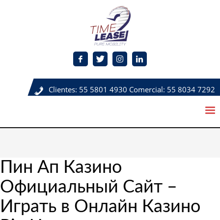
×
Archivos
agosto 2026
julio 2026
junio 2026
mayo 2026
febrero 2026
Clientes:
55 5801 4930
Comercial:
55 8034 7292
septiembre 2025
agosto 2025
julio 2025
agosto 2021
Categorías
Пин Ап Казино
1_lapapillote08.com_10000
Entertainment
Официальный Сайт –
News
Играть в Онлайн Казино
Post
public