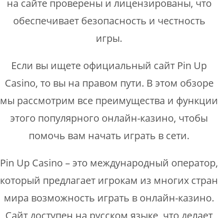
на сайте проверены и лицензированы, что
обеспечивает безопасность и честность
игры.
Если вы ищете официальный сайт Pin Up
Casino, то вы на правом пути. В этом обзоре
мы рассмотрим все преимущества и функции
этого популярного онлайн-казино, чтобы
помочь вам начать играть в сети.
Pin Up Casino – это международный оператор,
который предлагает игрокам из многих стран
мира возможность играть в онлайн-казино.
Сайт доступен на русском языке, что делает