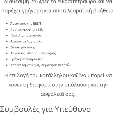
διαθέσιμη 24 ώρες το εικοσιτετράωρο και να
παρέχει γρήγορη και αποτελεσματική βοήθεια.
Άδεια από την ΕΕΕΠ
Κρυπτογράφηση SSL
Ποικιλία παιχνιδιών
Αξιόπιστο λογισμικό
Δίκαια μπόνους
Ασφαλείς μέθοδοι πληρωμής
Γρήγορες πληρωμές
Αποτελεσματική εξυπηρέτηση πελατών
Η επιλογή του κατάλληλου καζίνο μπορεί να
κάνει τη διαφορά στην απόλαυση και την
ασφάλειά σας.
Συμβουλές για Υπεύθυνο