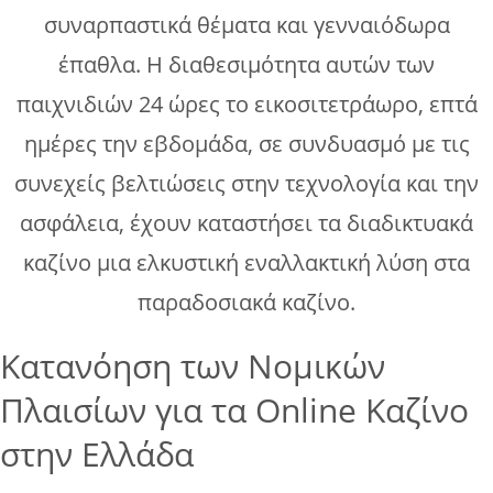
συναρπαστικά θέματα και γενναιόδωρα
έπαθλα. Η διαθεσιμότητα αυτών των
παιχνιδιών 24 ώρες το εικοσιτετράωρο, επτά
ημέρες την εβδομάδα, σε συνδυασμό με τις
συνεχείς βελτιώσεις στην τεχνολογία και την
ασφάλεια, έχουν καταστήσει τα διαδικτυακά
καζίνο μια ελκυστική εναλλακτική λύση στα
παραδοσιακά καζίνο.
Κατανόηση των Νομικών
Πλαισίων για τα Online Καζίνο
στην Ελλάδα