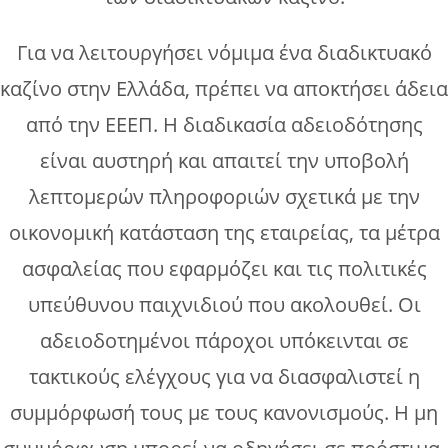
Για να λειτουργήσει νόμιμα ένα διαδικτυακό
καζίνο στην Ελλάδα, πρέπει να αποκτήσει άδεια
από την ΕΕΕΠ. Η διαδικασία αδειοδότησης
είναι αυστηρή και απαιτεί την υποβολή
λεπτομερών πληροφοριών σχετικά με την
οικονομική κατάσταση της εταιρείας, τα μέτρα
ασφαλείας που εφαρμόζει και τις πολιτικές
υπεύθυνου παιχνιδιού που ακολουθεί. Οι
αδειοδοτημένοι πάροχοι υπόκεινται σε
τακτικούς ελέγχους για να διασφαλιστεί η
συμμόρφωσή τους με τους κανονισμούς. Η μη