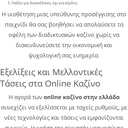
Παίξτε για διασκέδαση, όχι για κέρδος.
Η υιοθέτηση μιας υπεύθυνης προσέγγισης στο
παιχνίδι θα σας βοηθήσει να απολαύσετε τα
οφέλη των διαδικτυακών καζίνο χωρίς να
διακινδυνεύσετε την οικονομική και
ψυχολογική σας ευημερία.
Εξελίξεις και Μελλοντικές
Τάσεις στα Online Καζίνο
Η αγορά των
online καζίνο στην ελλάδα
συνεχίζει να εξελίσσεται με ταχείς ρυθμούς, με
νέες τεχνολογίες και τάσεις να εμφανίζονται
συνεχώς. Η χρήση της τεχνητής νοημοσύνης