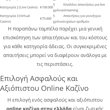
5
Επιπλέον απαιτήσεις για live
Κατηγορία 2 (Live Casino)
€100.000
χρόνια
streaming
Κατηγορία 3 (Virtual
5
Απαιτήσεις για γεννήτρια
€75.000
Casino)
χρόνια
τυχαίων αριθμών
Η παραπάνω ταμπέλα παρέχει μια γενική
επισκόπηση των απαιτήσεων και του κόστους
για κάθε κατηγορία άδειας. Οι συγκεκριμένες
απαιτήσεις μπορεί να διαφέρουν ανάλογα με
τις περιστάσεις.
Επιλογή Ασφαλούς και
Αξιόπιστου Online Καζίνο
Η επιλογή ενός ασφαλούς και αξιόπιστου
online καζίνο στην ελλάδα
είναι ζωτικής