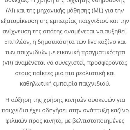
(AI) και της μηχανικής μάθησης (ML) για την
εξατομίκευση της εμπειρίας παιχνιδιού και την
ανίχνευση της απάτης αναμένεται να αυξηθεί.
Επιπλέον, η δημοτικότητα των live καζίνο και
των παιχνιδιών με εικονική πραγματικότητα
(VR) αναμένεται να συνεχιστεί, προσφέροντας
στους παίκτες μια πιο ρεαλιστική και
καθηλωτική εμπειρία παιχνιδιού.
Η αύξηση της χρήσης κινητών συσκευών για
παιχνίδια έχει οδηγήσει στην ανάπτυξη καζίνο
φιλικών προς κινητά, με βελτιστοποιημένες