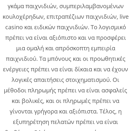
γκάμα παιχνιδιών, συμπεριλαμβανομένων
κουλοχέρηδων, επιτραπέζιων παιχνιδιών, live
casino και ειδικών παιχνιδιών. Το λογισμικό
πρέπει να είναι αξιόπιστο και να προσφέρει
μια ομαλή και απρόσκοπτη εμπειρία
παιχνιδιού. Τα μπόνους και οι προωθητικές
ενέργειες πρέπει να είναι δίκαια και να έχουν
λογικές απαιτήσεις στοιχηματισμού. Οι
μέθοδοι πληρωμής πρέπει να είναι ασφαλείς
και βολικές, και οι πληρωμές πρέπει να
γίνονται γρήγορα και αξιόπιστα. Τέλος, η
εξυπηρέτηση πελατών πρέπει να είναι