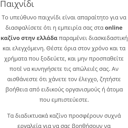
Παιχνίδι
Το υπεύθυνο παιχνίδι είναι απαραίτητο για να
διασφαλίσετε ότι η εμπειρία σας στα
online
καζίνο στην ελλάδα
παραμένει διασκεδαστική
και ελεγχόμενη. Θέστε όρια στον χρόνο και τα
χρήματα που ξοδεύετε, και μην προσπαθείτε
ποτέ να κυνηγήσετε τις απώλειές σας. Αν
αισθάνεστε ότι χάνετε τον έλεγχο, ζητήστε
βοήθεια από ειδικούς οργανισμούς ή άτομα
που εμπιστεύεστε.
Τα διαδικτυακά καζίνο προσφέρουν συχνά
εργαλεία για να σας βοηθήσουν να