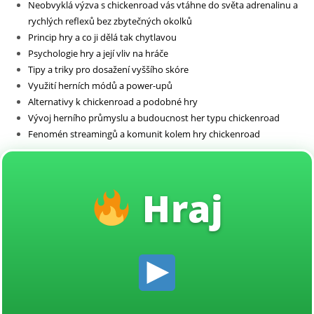
Neobvyklá výzva s chickenroad vás vtáhne do světa adrenalinu a
Sin categoría
rychlých reflexů bez zbytečných okolků
Princip hry a co ji dělá tak chytlavou
Psychologie hry a její vliv na hráče
Tipy a triky pro dosažení vyššího skóre
Využití herních módů a power-upů
Alternativy k chickenroad a podobné hry
Vývoj herního průmyslu a budoucnost her typu chickenroad
Fenomén streamingů a komunit kolem hry chickenroad
Hraj