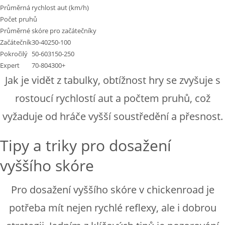
Průměrná rychlost aut (km/h)
Počet pruhů
Průměrné skóre pro začátečníky
Začátečník
30-40
2
50-100
Pokročilý
50-60
3
150-250
Expert
70-80
4
300+
Jak je vidět z tabulky, obtížnost hry se zvyšuje s
rostoucí rychlostí aut a počtem pruhů, což
vyžaduje od hráče vyšší soustředění a přesnost.
Tipy a triky pro dosažení
vyššího skóre
Pro dosažení vyššího skóre v chickenroad je
potřeba mít nejen rychlé reflexy, ale i dobrou