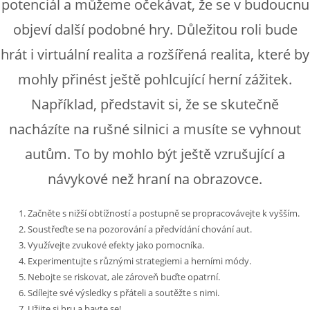
potenciál a můžeme očekávat, že se v budoucnu
objeví další podobné hry. Důležitou roli bude
hrát i virtuální realita a rozšířená realita, které by
mohly přinést ještě pohlcující herní zážitek.
Například, představit si, že se skutečně
nacházíte na rušné silnici a musíte se vyhnout
autům. To by mohlo být ještě vzrušující a
návykové než hraní na obrazovce.
Začněte s nižší obtížností a postupně se propracovávejte k vyšším.
Soustřeďte se na pozorování a předvídání chování aut.
Využívejte zvukové efekty jako pomocníka.
Experimentujte s různými strategiemi a herními módy.
Nebojte se riskovat, ale zároveň buďte opatrní.
Sdílejte své výsledky s přáteli a soutěžte s nimi.
Užijte si hru a bavte se!