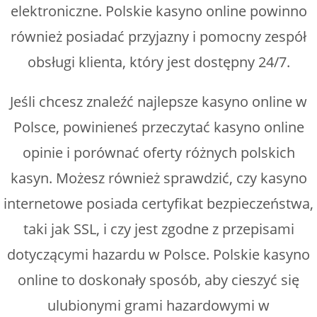
elektroniczne. Polskie kasyno online powinno
również posiadać przyjazny i pomocny zespół
obsługi klienta, który jest dostępny 24/7.
Jeśli chcesz znaleźć najlepsze kasyno online w
Polsce, powinieneś przeczytać kasyno online
opinie i porównać oferty różnych polskich
kasyn. Możesz również sprawdzić, czy kasyno
internetowe posiada certyfikat bezpieczeństwa,
taki jak SSL, i czy jest zgodne z przepisami
dotyczącymi hazardu w Polsce. Polskie kasyno
online to doskonały sposób, aby cieszyć się
ulubionymi grami hazardowymi w