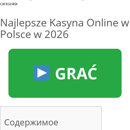
Sin categoría
CATEGORÍA
Najlepsze Kasyna Online w
Polsce w 2026
GRAĆ
Содержимое