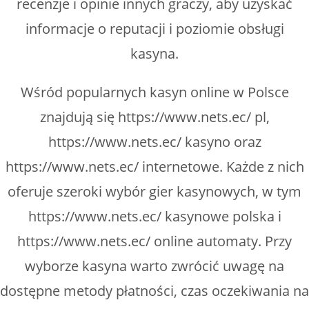
recenzje i opinie innych graczy, aby uzyskać
informacje o reputacji i poziomie obsługi
kasyna.
Wśród popularnych kasyn online w Polsce
znajdują się https://www.nets.ec/ pl,
https://www.nets.ec/ kasyno oraz
https://www.nets.ec/ internetowe. Każde z nich
oferuje szeroki wybór gier kasynowych, w tym
https://www.nets.ec/ kasynowe polska i
https://www.nets.ec/ online automaty. Przy
wyborze kasyna warto zwrócić uwagę na
dostępne metody płatności, czas oczekiwania na