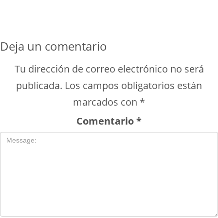
Deja un comentario
Tu dirección de correo electrónico no será
publicada.
Los campos obligatorios están
marcados con
*
Comentario
*