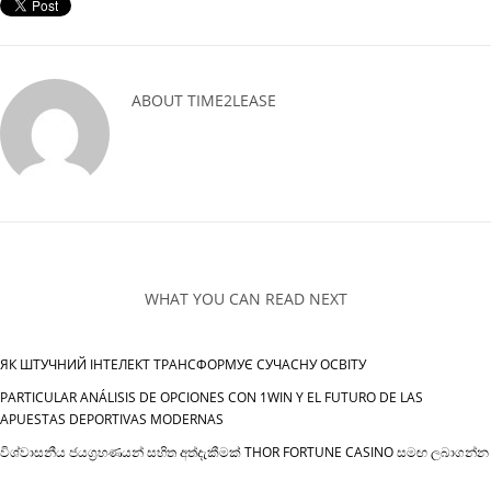
ABOUT
TIME2LEASE
WHAT YOU CAN READ NEXT
ЯК ШТУЧНИЙ ІНТЕЛЕКТ ТРАНСФОРМУЄ СУЧАСНУ ОСВІТУ
PARTICULAR ANÁLISIS DE OPCIONES CON 1WIN Y EL FUTURO DE LAS
APUESTAS DEPORTIVAS MODERNAS
විශ්වාසනීය ජයග්‍රහණයන් සහිත අත්දැකීමක් THOR FORTUNE CASINO සමඟ ලබාගන්න