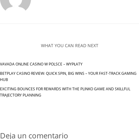
WHAT YOU CAN READ NEXT
VAVADA ONLINE CASINO W POLSCE – WYPŁATY
BETPLAY CASINO REVIEW: QUICK SPIN, BIG WINS – YOUR FAST‑TRACK GAMING
HUB
EXCITING BOUNCES FOR REWARDS WITH THE PLINKO GAME AND SKILLFUL
TRAJECTORY PLANNING
Deja un comentario