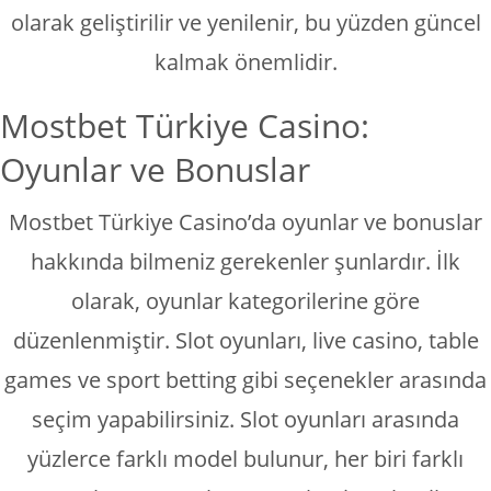
olarak geliştirilir ve yenilenir, bu yüzden güncel
kalmak önemlidir.
Mostbet Türkiye Casino:
Oyunlar ve Bonuslar
Mostbet Türkiye Casino’da oyunlar ve bonuslar
hakkında bilmeniz gerekenler şunlardır. İlk
olarak, oyunlar kategorilerine göre
düzenlenmiştir. Slot oyunları, live casino, table
games ve sport betting gibi seçenekler arasında
seçim yapabilirsiniz. Slot oyunları arasında
yüzlerce farklı model bulunur, her biri farklı