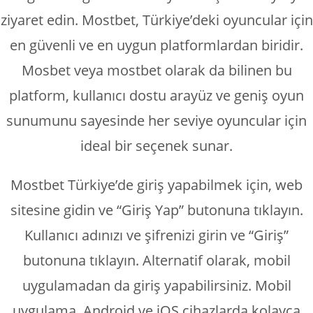
ziyaret edin. Mostbet, Türkiye’deki oyuncular için
en güvenli ve en uygun platformlardan biridir.
Mosbet veya mostbet olarak da bilinen bu
platform, kullanıcı dostu arayüz ve geniş oyun
sunumunu sayesinde her seviye oyuncular için
ideal bir seçenek sunar.
Mostbet Türkiye’de giriş yapabilmek için, web
sitesine gidin ve “Giriş Yap” butonuna tıklayın.
Kullanıcı adınızı ve şifrenizi girin ve “Giriş”
butonuna tıklayın. Alternatif olarak, mobil
uygulamadan da giriş yapabilirsiniz. Mobil
uygulama, Android ve iOS cihazlarda kolayca