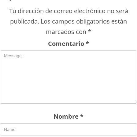
Tu dirección de correo electrónico no será
publicada.
Los campos obligatorios están
marcados con
*
Comentario
*
Nombre
*