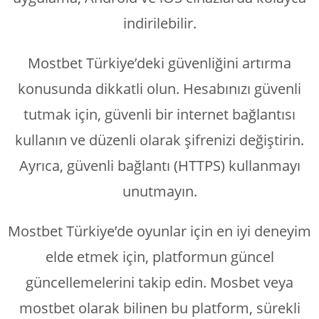
indirilebilir.
Mostbet Türkiye’deki güvenliğini artırma
konusunda dikkatli olun. Hesabınızı güvenli
tutmak için, güvenli bir internet bağlantısı
kullanın ve düzenli olarak şifrenizi değiştirin.
Ayrıca, güvenli bağlantı (HTTPS) kullanmayı
unutmayın.
Mostbet Türkiye’de oyunlar için en iyi deneyim
elde etmek için, platformun güncel
güncellemelerini takip edin. Mosbet veya
mostbet olarak bilinen bu platform, sürekli