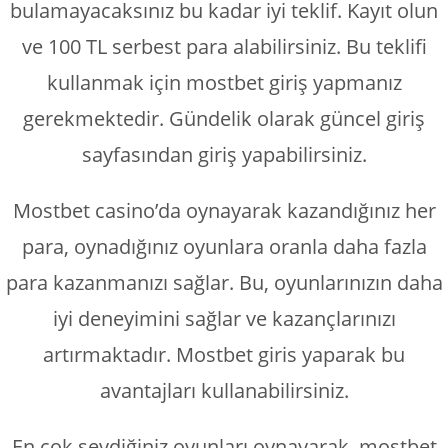
bulamayacaksınız bu kadar iyi teklif. Kayıt olun
ve 100 TL serbest para alabilirsiniz. Bu teklifi
kullanmak için mostbet giriş yapmanız
gerekmektedir. Gündelik olarak güncel giriş
sayfasından giriş yapabilirsiniz.
Mostbet casino’da oynayarak kazandığınız her
para, oynadığınız oyunlara oranla daha fazla
para kazanmanızı sağlar. Bu, oyunlarınızın daha
iyi deneyimini sağlar ve kazançlarınızı
artırmaktadır. Mostbet giris yaparak bu
avantajları kullanabilirsiniz.
En çok sevdiğiniz oyunları oynayarak, mostbet