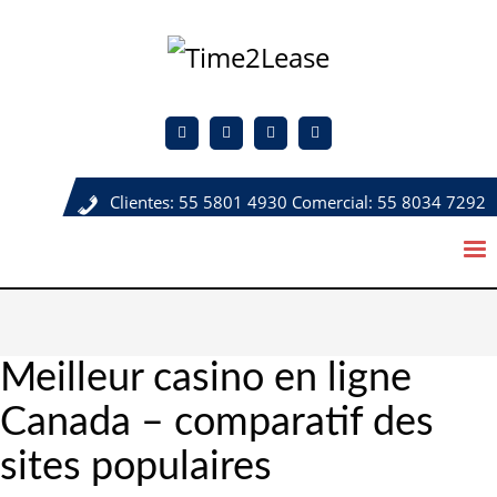
×
Archivos
agosto 2026
julio 2026
junio 2026
mayo 2026
febrero 2026
Clientes:
55 5801 4930
Comercial:
55 8034 7292
septiembre 2025
agosto 2025
julio 2025
agosto 2021
Categorías
Meilleur casino en ligne
1_lapapillote08.com_10000
Entertainment
Canada – comparatif des
News
sites populaires
Post
public