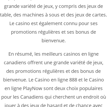
grande variété de jeux, y compris des jeux de
table, des machines à sous et des jeux de cartes.
Le casino est également connu pour ses
promotions régulières et ses bonus de
bienvenue.
En résumé, les meilleurs casinos en ligne
canadiens offrent une grande variété de jeux,
des promotions régulières et des bonus de
bienvenue. Le Casino en ligne 888 et le Casino
en ligne PlayNow sont deux choix populaires
pour les Canadiens qui cherchent un endroit où
jouer à des jeux de hasard et de chance avec